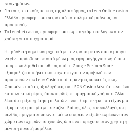
στοιχημάτων.
Για τους τακτικούς παίκτες της πλατφόρμας, το Leon On line casino
Ελλάδα προσφέρει μια σειρά από καταπληκτικά μπόνους και
προσφορές.
Το Leonbet casino, προσφέρει μια ευρεία γκάμα επιλογών στον
χρήστη για στοιχηματισμό.
Η πρόσθετη σημείωση σχετικά με τον τρόπο με τον οποίο μπορεί
να γίνει πρόσβαση σε αυτό μέσω μιας εφαρμογής για κινητά που
μπορεί να ληφθεί απευθείας από το Google Perform Store
εξασφαλίζει σαφήνεια και ταχύτητα για την προβολή των
προσφορών του Leon Casino από τις κινητές συσκευές τους.
Ορισμένες από τις αξιολογήσεις του LEON Casino λένε ότι είναι ένα
καταπληκτικό μέρος, όπου κερδίζετε πραγματικά χρήματα. Άλλοι
λένε ότι η εξυπηρέτηση πελατών είναι εξαιρετική και ότι είχαν μια
εξαιρετική εμπειρία με το καζίνο. Επίσης, όλες οι συναλλαγές στη
σελίδα, πραγματοποιούνται μέσω εταιρειών εξειδικευμένων στον
χώρο των τυχερών παιχνιδιών, ώστε να παρέχεται στον χρήστη η
μέγιστη δυνατή ασφάλεια.