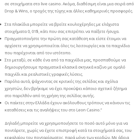
σε στοιχήματα στο live casino. Ακόμα, διαθέσιμη είναι μια σειρά από
Drop & Wins, ο τροχός της τύχης και άλλες καθημερινές προσφορές.
Στα πλακίδια μπορείτε να βρείτε κουλοχέρηδες με ελάχιστα
στοιχήματα 0, 01$, κάτι που σας επιτρέπει να παίξετε ήσυχα.
Πραγματοποιήστε την πρώτη σας κατάθεση και είστε έτοιμοι να
αρχίσετε να χρησιμοποιείται όλες τις λειτουργίες και τα παιχνίδια
που παρέχονται από τον ιστότοπο.
Στο μεταξύ, σε κάθε ένα από τα παιχνίδια μας, προσπαθούμε να
δημιουργήσουμε πραγματικά κλασικά σκηνικά καζίνο με ομαλό
παιχνίδι και ρεαλιστικές γραφικές λύσεις.
Παρόλα αυτά, ψάχνοντας σε κριτικές της σελίδας και σχόλια
χρηστών, δεν βρήκαμε να έχει προκύψει κάποιο σχετικό ζήτημα
στο παρελθόν από τη χρήση της σελίδας αυτής.
Οι παίκτες στην Ελλάδα έχουν ακόλουθους τρόπους να κάνουν τις
καταθέσεις και τις αναλήψεις του στο Leon Casino.”
Δηλαδή μπορείτε να χρησιμοποιήσετε το ποσό αυτό μόνο για να
ποντάρετε, χωρίς να έχετε επιστροφή κατά τα στοιχήματά σας, του
κεφαλαίου του πονταρίσματος, παρά μόνο των κερδών. Με άδεια