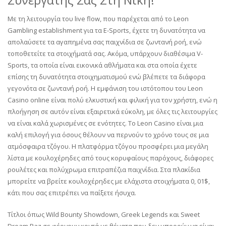
Με τη λειτουργία του live flow, που παρέχεται από το Leon
Gambling establishment για τα E-Sports, έχετε τη δυνατότητα να
απολαύσετε τα αγαπημένα σας παιχνίδια σε ζωντανή ροή, ενώ
τοποθετείτε τα στοιχήματά σας. Ακόμα, υπάρχουν διαθέσιμα V-
Sports, τα οποία είναι εικονικά αθλήματα και στα οποία έχετε
επίσης τη δυνατότητα στοιχηματισμού ενώ βλέπετε τα διάφορα
γεγονότα σε ζωντανή ροή. Η εμφάνιση του ιστότοπου του Leon
Casino online είναι πολύ ελκυστική και φιλική για τον χρήστη, ενώ η
πλοήγηση σε αυτόν είναι εξαιρετικά εύκολη, με όλες τις λειτουργίες
να είναι καλά χωρισμένες σε ενότητες. Το Leon Casino είναι μια
καλή επιλογή για όσους θέλουν να περνούν το χρόνο τους σε μια
ατμόσφαιρα τζόγου. Η πλατφόρμα τζόγου προσφέρει μια μεγάλη
λίστα με κουλοχέρηδες από τους κορυφαίους παρόχους, διάφορες
ρουλέτες και πολύχρωμα επιτραπέζια παιχνίδια. Στα πλακίδια
μπορείτε να βρείτε κουλοχέρηδες με ελάχιστα στοιχήματα 0, 01$,
κάτι που σας επιτρέπει να παίξετε ήσυχα.
Τίτλοι όπως Wild Bounty Showdown, Greek Legends και Sweet