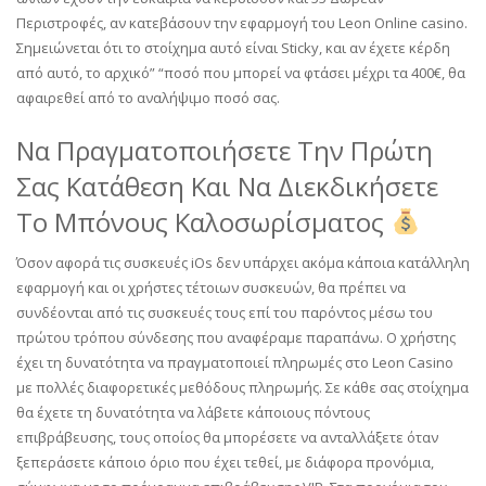
Περιστροφές, αν κατεβάσουν την εφαρμογή του Leon Online casino.
Σημειώνεται ότι το στοίχημα αυτό είναι Sticky, και αν έχετε κέρδη
από αυτό, το αρχικό” “ποσό που μπορεί να φτάσει μέχρι τα 400€, θα
αφαιρεθεί από το αναλήψιμο ποσό σας.
Να Πραγματοποιήσετε Την Πρώτη
Σας Κατάθεση Και Να Διεκδικήσετε
Το Μπόνους Καλοσωρίσματος
Όσον αφορά τις συσκευές iOs δεν υπάρχει ακόμα κάποια κατάλληλη
εφαρμογή και οι χρήστες τέτοιων συσκευών, θα πρέπει να
συνδέονται από τις συσκευές τους επί του παρόντος μέσω του
πρώτου τρόπου σύνδεσης που αναφέραμε παραπάνω. Ο χρήστης
έχει τη δυνατότητα να πραγματοποιεί πληρωμές στο Leon Casino
με πολλές διαφορετικές μεθόδους πληρωμής. Σε κάθε σας στοίχημα
θα έχετε τη δυνατότητα να λάβετε κάποιους πόντους
επιβράβευσης, τους οποίος θα μπορέσετε να ανταλλάξετε όταν
ξεπεράσετε κάποιο όριο που έχει τεθεί, με διάφορα προνόμια,