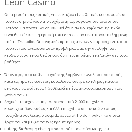
Leon Сasino
Οι περισσότερες κριτικές για το καζίνο είναι θετικές και σε αυτές οι
παίκτες σημειώνουν την ευχάριστη ατμόσφαιρα του ιστότοπου.
Ωστόσο, θα πρέπει να σημειωθεί ότι η πλειοψηφία των κριτικών
είναι θετικές και” “η κριτική του Leon Casino είναι προκατειλημμένη
από το Trustpilot. Οι αρνητικές κριτικές τείνουν να προέρχονται από
παίκτες που αντιμετώπισαν προβλήματα με την ανάληψη των
κερδών τους ή που θεώρησαν ότι η εξυπηρέτηση πελατών δεν τους
βοήθησε.
Όσον αφορά το καζίνο, ο χρήστης λαμβάνει συνολικά προσφορές
κατά τις πρώτες τέσσερις καταθέσεις του, με το πλήρες πακέτο
μπόνους να φτάνει τα 1. 500€ μαζί με ένα μπόνους μετρητών, που
φτάνει τα 20 €.
Αρχικά, παρέχονται περισσότεροι από 2. 000 παιχνίδια
κουλοχέρηδων, καθώς και άλλα παιχνίδια online καζίνο όπως
παιχνίδια ρουλέτας, blackjack, baccarat, holdem poker, τα οποία
έρχονται και με ζωντανούς κρουπιέρηδες.
Επίσης, διαθέσιμη είναι η προσφορά επαναφόρτωσης του