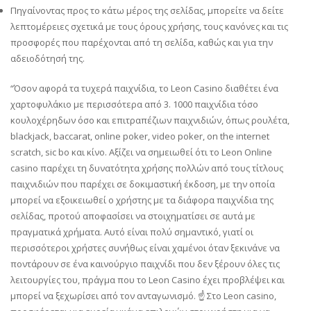
Πηγαίνοντας προς το κάτω μέρος της σελίδας, μπορείτε να δείτε
λεπτομέρειες σχετικά με τους όρους χρήσης, τους κανόνες και τις
προσφορές που παρέχονται από τη σελίδα, καθώς και για την
αδειοδότησή της.
“Όσον αφορά τα τυχερά παιχνίδια, το Leon Casino διαθέτει ένα
χαρτοφυλάκιο με περισσότερα από 3. 1000 παιχνίδια τόσο
κουλοχέρηδων όσο και επιτραπέζιων παιχνιδιών, όπως ρουλέτα,
blackjack, baccarat, online poker, video poker, on the internet
scratch, sic bo και κίνο. Αξίζει να σημειωθεί ότι το Leon Online
casino παρέχει τη δυνατότητα χρήσης πολλών από τους τίτλους
παιχνιδιών που παρέχει σε δοκιμαστική έκδοση, με την οποία
μπορεί να εξοικειωθεί ο χρήστης με τα διάφορα παιχνίδια της
σελίδας, προτού αποφασίσει να στοιχηματίσει σε αυτά με
πραγματικά χρήματα. Αυτό είναι πολύ σημαντικό, γιατί οι
περισσότεροι χρήστες συνήθως είναι χαμένοι όταν ξεκινάνε να
ποντάρουν σε ένα καινούργιο παιχνίδι που δεν ξέρουν όλες τις
λειτουργίες του, πράγμα που το Leon Casino έχει προβλέψει και
μπορεί να ξεχωρίσει από τον ανταγωνισμό. ☝ Στο Leon casino,