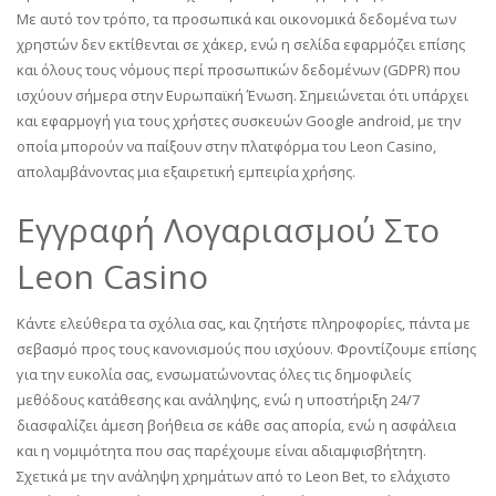
Με αυτό τον τρόπο, τα προσωπικά και οικονομικά δεδομένα των
χρηστών δεν εκτίθενται σε χάκερ, ενώ η σελίδα εφαρμόζει επίσης
και όλους τους νόμους περί προσωπικών δεδομένων (GDPR) που
ισχύουν σήμερα στην Ευρωπαϊκή Ένωση. Σημειώνεται ότι υπάρχει
και εφαρμογή για τους χρήστες συσκευών Google android, με την
οποία μπορούν να παίξουν στην πλατφόρμα του Leon Casino,
απολαμβάνοντας μια εξαιρετική εμπειρία χρήσης.
Εγγραφή Λογαριασμού Στο
Leon Casino
Κάντε ελεύθερα τα σχόλια σας, και ζητήστε πληροφορίες, πάντα με
σεβασμό προς τους κανονισμούς που ισχύουν. Φροντίζουμε επίσης
για την ευκολία σας, ενσωματώνοντας όλες τις δημοφιλείς
μεθόδους κατάθεσης και ανάληψης, ενώ η υποστήριξη 24/7
διασφαλίζει άμεση βοήθεια σε κάθε σας απορία, ενώ η ασφάλεια
και η νομιμότητα που σας παρέχουμε είναι αδιαμφισβήτητη.
Σχετικά με την ανάληψη χρημάτων από το Leon Bet, το ελάχιστο