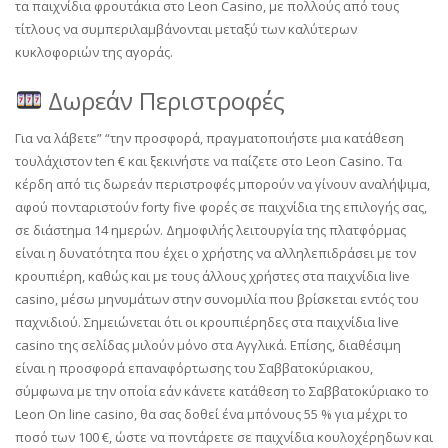
τα παιχνίδια φρουτάκια στο Leon Casino, με πολλούς από τους
τίτλους να συμπεριλαμβάνονται μεταξύ των καλύτερων
κυκλοφοριών της αγοράς.
Δωρεάν Περιστροφές
Για να λάβετε” “την προσφορά, πραγματοποιήστε μια κατάθεση
τουλάχιστον ten € και ξεκινήστε να παίζετε στο Leon Casino. Τα
κέρδη από τις δωρεάν περιστροφές μπορούν να γίνουν αναλήψιμα,
αφού πονταριστούν forty five φορές σε παιχνίδια της επιλογής σας,
σε διάστημα 14 ημερών. Δημοφιλής λειτουργία της πλατφόρμας
είναι η δυνατότητα που έχει ο χρήστης να αλληλεπιδράσει με τον
κρουπιέρη, καθώς και με τους άλλους χρήστες στα παιχνίδια live
casino, μέσω μηνυμάτων στην συνομιλία που βρίσκεται εντός του
παχνιδιού. Σημειώνεται ότι οι κρουπιέρηδες στα παιχνίδια live
casino της σελίδας μιλούν μόνο στα Αγγλικά. Επίσης, διαθέσιμη
είναι η προσφορά επαναφόρτωσης του Σαββατοκύριακου,
σύμφωνα με την οποία εάν κάνετε κατάθεση το Σαββατοκύριακο το
Leon On line casino, θα σας δοθεί ένα μπόνους 55 % για μέχρι το
ποσό των 100 €, ώστε να ποντάρετε σε παιχνίδια κουλοχέρηδων και