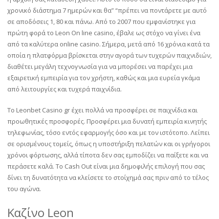
χρονικό διάστημα 7 ημερών και θα” “πρέπει να ποντάρετε με αυτό
σε αποδόσεις 1, 80 και πάνω. Από το 2007 που εμφανίστηκε για
πρώτη φορά το Leon On line casino, έβαλε ως στόχο να γίνει ένα
από τα καλύτερα online casino. Σήμερα, μετά από 16 χρόνια κατά τα
οποία η πλατφόρμα βρίσκεται στην αγορά των τυχερών παιχνιδιών,
διαθέτει μεγάλη τεχνογνωσία για να μπορέσει να παρέχει μια
εξαιρετική εμπειρία για τον χρήστη, καθώς και μια ευρεία γκάμα
από λειτουργίες και τυχερά παιχνίδια.
Το Leonbet Casino gr έχει πολλά να προσφέρει σε παιχνίδια και
προωθητικές προσφορές. Προσφέρει μια δυνατή εμπειρία κινητής
τηλεφωνίας, τόσο εντός εφαρμογής όσο και με τον ιστότοπο. Λείπει
σε ορισμένους τομείς, όπως η υποστήριξη πελατών και οι γρήγοροι
χρόνοι φόρτωσης, αλλά τίποτα δεν σας εμποδίζει να παίξετε και να
περάσετε καλά. Το Cash Out είναι μια δημοφιλής επιλογή που σας
δίνει τη δυνατότητα να κλείσετε το στοίχημά σας πριν από το τέλος
του αγώνα.
Καζίνο Leon