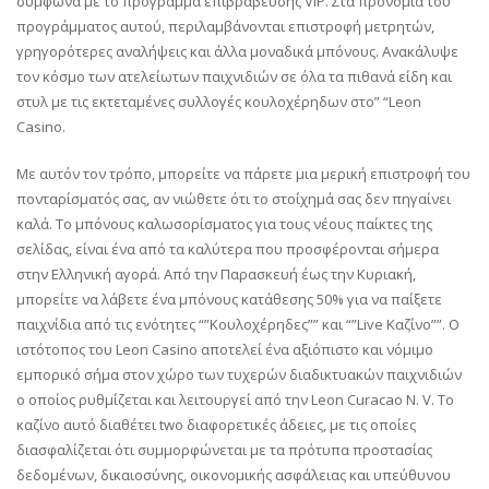
σύμφωνα με το πρόγραμμα επιβράβευσης VIP. Στα προνόμια του
προγράμματος αυτού, περιλαμβάνονται επιστροφή μετρητών,
γρηγορότερες αναλήψεις και άλλα μοναδικά μπόνους. Ανακάλυψε
τον κόσμο των ατελείωτων παιχνιδιών σε όλα τα πιθανά είδη και
στυλ με τις εκτεταμένες συλλογές κουλοχέρηδων στο” “Leon
Casino.
Με αυτόν τον τρόπο, μπορείτε να πάρετε μια μερική επιστροφή του
πονταρίσματός σας, αν νιώθετε ότι το στοίχημά σας δεν πηγαίνει
καλά. Το μπόνους καλωσορίσματος για τους νέους παίκτες της
σελίδας, είναι ένα από τα καλύτερα που προσφέρονται σήμερα
στην Ελληνική αγορά. Από την Παρασκευή έως την Κυριακή,
μπορείτε να λάβετε ένα μπόνους κατάθεσης 50% για να παίξετε
παιχνίδια από τις ενότητες “”Κουλοχέρηδες”” και “”Live Καζίνο””. Ο
ιστότοπος του Leon Casino αποτελεί ένα αξιόπιστο και νόμιμο
εμπορικό σήμα στον χώρο των τυχερών διαδικτυακών παιχνιδιών
ο οποίος ρυθμίζεται και λειτουργεί από την Leon Curacao N. V. Το
καζίνο αυτό διαθέτει two διαφορετικές άδειες, με τις οποίες
διασφαλίζεται ότι συμμορφώνεται με τα πρότυπα προστασίας
δεδομένων, δικαιοσύνης, οικονομικής ασφάλειας και υπεύθυνου