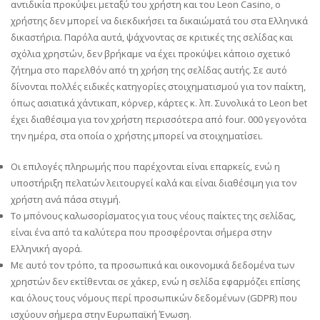
αντιδικία προκύψει μεταξύ του χρήστη και του Leon Casino, ο
χρήστης δεν μπορεί να διεκδικήσει τα δικαιώματά του στα Ελληνικά
δικαστήρια. Παρόλα αυτά, ψάχνοντας σε κριτικές της σελίδας και
σχόλια χρηστών, δεν βρήκαμε να έχει προκύψει κάποιο σχετικό
ζήτημα στο παρελθόν από τη χρήση της σελίδας αυτής. Σε αυτό
δίνονται πολλές ειδικές κατηγορίες στοιχηματισμού για τον παίκτη,
όπως ασιατικά χάντικαπ, κόρνερ, κάρτες κ. λπ. Συνολικά το Leon bet
έχει διαθέσιμα για τον χρήστη περισσότερα από four. 000 γεγονότα
την ημέρα, στα οποία ο χρήστης μπορεί να στοιχηματίσει.
Οι επιλογές πληρωμής που παρέχονται είναι επαρκείς, ενώ η
υποστήριξη πελατών λειτουργεί καλά και είναι διαθέσιμη για τον
χρήστη ανά πάσα στιγμή.
Το μπόνους καλωσορίσματος για τους νέους παίκτες της σελίδας,
είναι ένα από τα καλύτερα που προσφέρονται σήμερα στην
Ελληνική αγορά.
Με αυτό τον τρόπο, τα προσωπικά και οικονομικά δεδομένα των
χρηστών δεν εκτίθενται σε χάκερ, ενώ η σελίδα εφαρμόζει επίσης
και όλους τους νόμους περί προσωπικών δεδομένων (GDPR) που
ισχύουν σήμερα στην Ευρωπαϊκή Ένωση.