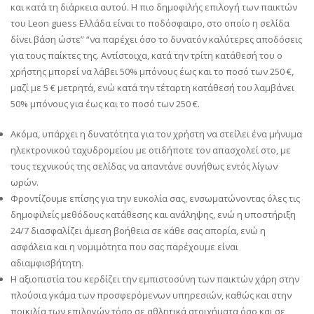
και κατά τη διάρκεια αυτού. Η πιο δημοφιλής επιλογή των παικτών
του Leon guess Ελλάδα είναι το ποδόσφαιρο, στο οποίο η σελίδα
δίνει βάση ώστε” “να παρέχει όσο το δυνατόν καλύτερες αποδόσεις
για τους παίκτες της. Αντίστοιχα, κατά την τρίτη κατάθεσή του ο
χρήστης μπορεί να λάβει 50% μπόνους έως και το ποσό των 250 €,
μαζί με 5 € μετρητά, ενώ κατά την τέταρτη κατάθεσή του λαμβάνει
50% μπόνους για έως και το ποσό των 250 €.
Ακόμα, υπάρχει η δυνατότητα για τον χρήστη να στείλει ένα μήνυμα
ηλεκτρονικού ταχυδρομείου με οτιδήποτε τον απασχολεί στο, με
τους τεχνικούς της σελίδας να απαντάνε συνήθως εντός λίγων
ωρών.
Φροντίζουμε επίσης για την ευκολία σας, ενσωματώνοντας όλες τις
δημοφιλείς μεθόδους κατάθεσης και ανάληψης, ενώ η υποστήριξη
24/7 διασφαλίζει άμεση βοήθεια σε κάθε σας απορία, ενώ η
ασφάλεια και η νομιμότητα που σας παρέχουμε είναι
αδιαμφισβήτητη.
Η αξιοπιστία του κερδίζει την εμπιστοσύνη των παικτών χάρη στην
πλούσια γκάμα των προσφερόμενων υπηρεσιών, καθώς και στην
ποικιλία των επιλογών τόσο σε αθλητικά στοιχήματα όσο και σε