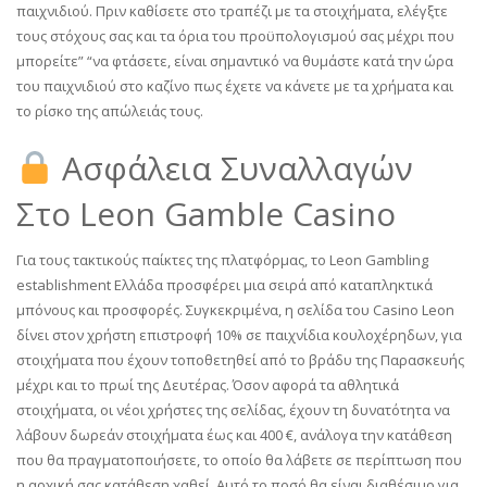
παιχνιδιού. Πριν καθίσετε στο τραπέζι με τα στοιχήματα, ελέγξτε
τους στόχους σας και τα όρια του προϋπολογισμού σας μέχρι που
μπορείτε” “να φτάσετε, είναι σημαντικό να θυμάστε κατά την ώρα
του παιχνιδιού στο καζίνο πως έχετε να κάνετε με τα χρήματα και
το ρίσκο της απώλειάς τους.
Ασφάλεια Συναλλαγών
Στο Leon Gamble Casino
Για τους τακτικούς παίκτες της πλατφόρμας, το Leon Gambling
establishment Ελλάδα προσφέρει μια σειρά από καταπληκτικά
μπόνους και προσφορές. Συγκεκριμένα, η σελίδα του Casino Leon
δίνει στον χρήστη επιστροφή 10% σε παιχνίδια κουλοχέρηδων, για
στοιχήματα που έχουν τοποθετηθεί από το βράδυ της Παρασκευής
μέχρι και το πρωί της Δευτέρας. Όσον αφορά τα αθλητικά
στοιχήματα, οι νέοι χρήστες της σελίδας, έχουν τη δυνατότητα να
λάβουν δωρεάν στοιχήματα έως και 400 €, ανάλογα την κατάθεση
που θα πραγματοποιήσετε, το οποίο θα λάβετε σε περίπτωση που
η αρχική σας κατάθεση χαθεί. Αυτό το ποσό θα είναι διαθέσιμο για