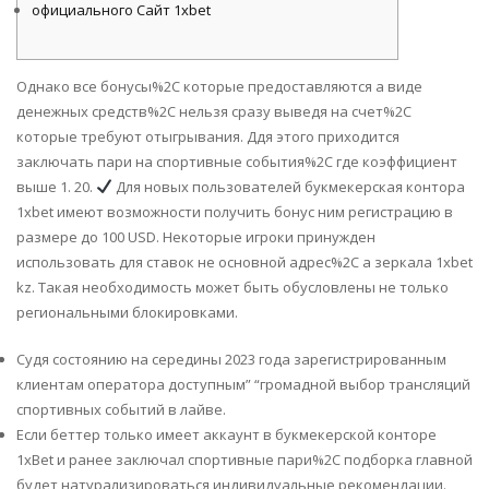
официального Сайт 1xbet
Однако все бонусы%2C которые предоставляются а виде
денежных средств%2C нельзя сразу выведя на счет%2C
которые требуют отыгрывания. Ддя этого приходится
заключать пари на спортивные события%2C где коэффициент
выше 1. 20.
Для новых пользователей букмекерская контора
1xbet имеют возможности получить бонус ним регистрацию в
размере до 100 USD. Некоторые игроки принужден
использовать для ставок не основной адрес%2C а зеркала 1xbet
kz. Такая необходимость может быть обусловлены не только
региональными блокировками.
Судя состоянию на середины 2023 года зарегистрированным
клиентам оператора доступным” “громадной выбор трансляций
спортивных событий в лайве.
Если беттер только имеет аккаунт в букмекерской конторе
1xBet и ранее заключал спортивные пари%2C подборка главной
будет натурализироваться индивидуальные рекомендации.