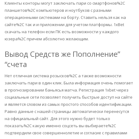
Клиенты конторы могут заключать пари со смартфонов%2C
планшетов%2C компьютеров и ноутбуков с разными
операционными системами на борту. Ставить нельзя как на
сайте%2C так и и приложении для учетом платформы. 1xBet
скачать на телефон если ПК есть возможности у каждого
юзера%2C причем абсолютно желающим.
Вывод Средств же Пополнение”
“счета
Нет отличная система розысков%2C а также возможности
заключать пари в один клик. Была информация очень помогает
в прогнозировании баньясья матча. Регистрация 1xbet через
социальные сети позволяет получить быстрые доступ на сайте
и является словом из самых простого способов идентификации.
Равно данные с нашей страницы автоматически перенесутся
на официальный сайт. Для этого нужно будет только
показать%2C какую именно соцсеть вы выбираете%2C
подтвердили свое совершеннолетие и согласие с правилами