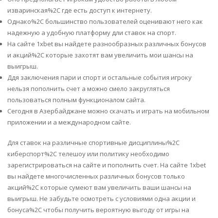
изваринская%2C где есть доступ к интернету.
Однако%2C большинство пользователей оценивают него как
надежную а удобную платформу дли ставок на спорт.
На сайте 1xbet вы найдете разнообразных различных бонусов
и акций%2C которые захотят вам увеличить мои шансы на
выигрыш.
Ддя заключения пари и спорт и остальные события игроку
нельзя пополнить счет а можно смело закругляться
пользоваться полным функционалом сайта.
Сегодня в Азербайджане можно скачать и играть на мобильном
приложении и а международном сайте.
Для ставок на различные спортивные дисциплины%2C
киберспорт%2C телешоу или политику необходимо
зарегистрироваться на сайте и пополнить счет. На сайте 1xbet
вы найдете многочисленных различных бонусов только
акций%2C которые сумеют вам увеличить ваши шансы на
выигрыш. Не забудьте осмотреть с условиями одна акции и
бонуса%2C чтобы получить вероятную выгоду от игры на