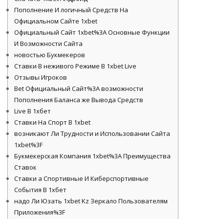
Пополнение И логичный Средств На
Официальном Сайте 1xbet
Официальный Сайт 1xbet%3A Основные Функции
И Возможности Сайта
новостью Букмекеров
Ставки В неживого Режиме В 1xbet Live
Отзывы Игроков
Bet Официальный Сайт%3A возможности
Пополнения Баланса же Вывода Средств
Live В 1хбет
Ставки На Спорт В 1xbet
возникают Ли Трудности и Использовании Сайта
1xbet%3F
Букмекерская Компания 1xbet%3A Преимущества
Ставок
Ставки а Спортивные И Киберспортивные
События В 1хбет
надо Ли Юзать 1xbet Kz Зеркало Пользователям
Приложения%3F