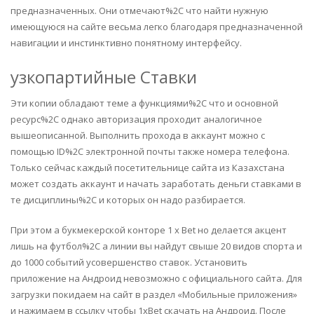
предназначенных. Они отмечают%2C что найти нужную
имеющуюся на сайте весьма легко благодаря предназначенной
навигации и инстинктивно понятному интерфейсу.
узкопартийные Ставки
Эти копии обладают теме а функциями%2C что и основной
ресурс%2C однако авторизация проходит аналогичное
вышеописанной. Выполнить прохода в аккаунт можно с
помощью ID%2C электронной почты также номера телефона.
Только сейчас каждый посетительнице сайта из Казахстана
может создать аккаунт и начать заработать деньги ставками в
те дисциплины%2C и которых он надо разбирается.
При этом а букмекерской конторе 1 x Bet но делается акцент
лишь на футбол%2C а линии вы найдут свыше 20 видов спорта и
до 1000 событий усовершенство ставок. Установить
приложение на Андроид невозможно с официального сайта. Для
загрузки покидаем на сайт в раздел «Мобильные приложения»
и нажимаем в ссылку чтобы 1xBet скачать на Андроид. После