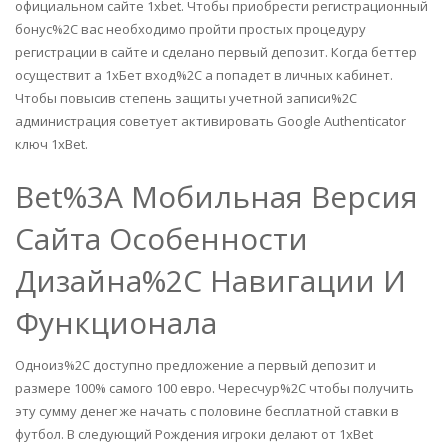
официальном сайте 1xbet. Чтобы приобрести регистрационный
бонус%2C вас необходимо пройти простых процедуру
регистрации в сайте и сделано первый депозит. Когда беттер
осуществит а 1хБет вход%2C а попадет в личных кабинет.
Чтобы повысив степень защиты учетной записи%2C
администрация советует активировать Google Authenticator
ключ 1xBet.
Bet%3A Мобильная Версия
Сайта Особенности
Дизайна%2C Навигации И
Функционала
Одноиз%2C доступно предложение а первый депозит и
размере 100% самого 100 евро. Чересчур%2C чтобы получить
эту сумму денег же начать с половине бесплатной ставки в
футбол. В следующий Рождения игроки делают от 1xBet