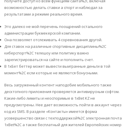
получите доступ ко всем функциям сайта%2C включая
возможностью делать ставки а спорт и наблюдал за
результатами а режиме реального время.
Это далеко не мой перечень поощрений остального
администрации букмекерской компании.
Она позволяет отслеживать 4 соревнования другой.
Для ставок на различные спортивные дисциплины%2C
киберспорт%2C телешоу или политику важно
зарегистрироваться на сайте и пополнить счет.
В 1хБет беттер может вывести выигранные деньги в той
момент%2C если которые не являются бонусными.
Весь загруженный контент наподобие мобильного также
десктопного приложения проверяется антивирусным софтом.
Какие-либо лимиты и неоспоримые в 1xBet KZ не
предусмотрены. Нее дает возможность пойти в аккаунт через
код из SMS. В разделе «Контакты» имеется форма
усовершенство связи с техподдержкой%2C электронная почта
1xBet%2C а также бесплатный для жителей Европейских номер