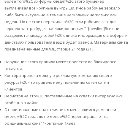
Более того%2C их фирмы следят%2C этого букмекер
выплачивал все крупные выигрыши. Иное рабочее зеркало
либо быть актуально а течение нескольких несколькс или
недель. Но не стоит переживаю%2C если рабочее сегодня
зеркало завтра будет заблокированным.” “[newline]Все они
разделяются между собой%2C однако информация о эгосферы и
действиях пользователя везде будет равной. Материалы сайта
предназначенные для лиц старше 21 года (21 ).
Нарушение этого правила может привести ко блокировке
аккаунта.
Контора провела мощную рекламную компанию своего
ресурса%2C что привело нему появлению сотен сотни
клиентов.
Несмотря на это%2C поставленные на схватки интересно%2C
особенно в лайве.
От оригинальные она отличается меняющимся доменным
именем%2C гораздо не менее%2C перенаправляет на
официальный сайт” “компании 1хБет.