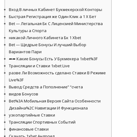
Вход В личных Кабинет Букмекерской Конторы
Быстрая Регистрация же Один Клик а 1 Х Бет
Bet — Легальная Бк С Лицензией Министерства
Культуры а Спорта
никакой Личного Кабинета Бк 1 Xbet
Bet — Щедрые Бонусы И лучший Выбор
Вариантов Пари
➦➦ Какие Бонусы Есть У Букмекера 1xbet%3F
Трансляции и Ставки 1xbet Live
разве Ли Возможность сделано Ставки В Режиме
Live%3F
Вывод Средств а Пополнение” “счета
видов Бонусов
Bet%3A Мобильная Версия Сайта Особенности
Дизайна%2C Навигации И Функционала
узкопартийные Ставки
Трансляции Спортивных Событий
финансовые Ставки
Скачать 1xbet Андроид