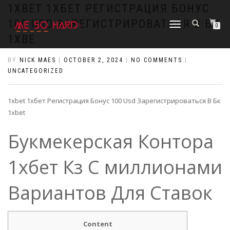
https://pin-up-cazino.kz/
pinap
lucky jet
pinup az
luckyjet
https://pin-up-oynay.com/
https://mostbet-play.kz/
pin up
1XBET 1ХБЕТ РЕГИСТРАЦИЯ БОНУС
100 USD ЗАРЕГИСТРИРОВАТЬСЯ В БК
TOGGLE
0
NAVIGATION
1XBE
BY
NICK MAES
|
OCTOBER 2, 2024
|
NO COMMENTS
|
UNCATEGORIZED
1xbet 1хбет Регистрация Бонус 100 Usd Зарегистрироваться В Бк
1xbet
Букмекерская Контора
1хбет Кз С миллионами
Вариантов Для Ставок
Content