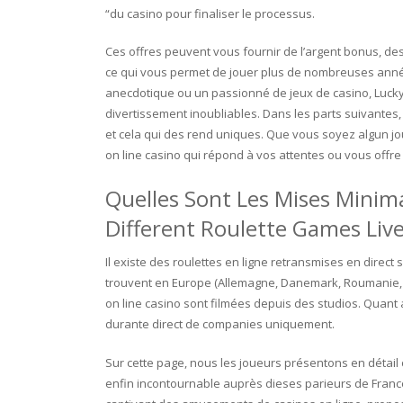
“du casino pour finaliser le processus.
Ces offres peuvent vous fournir de l’argent bonus, de
ce qui vous permet de jouer plus de nombreuses ann
anecdotique ou un passionné de jeux de casino, Lucky8 O
divertissement inoubliables. Dans les parts suivantes
et cela qui des rend uniques. Que vous soyez algun 
on line casino qui répond à vos attentes ou vous offr
Quelles Sont Les Mises Minima
Different Roulette Games Liv
Il existe des roulettes en ligne retransmises en direct
trouvent en Europe (Allemagne, Danemark, Roumanie, Ma
on line casino sont filmées depuis des studios. Quant a
durante direct de companies uniquement.
Sur cette page, nous les joueurs présentons en détail c
enfin incontournable auprès dieses parieurs de Franc