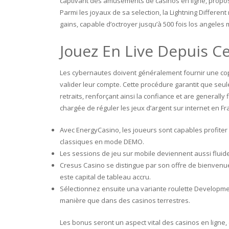
captivant des amusements de casinos en ligne, propose
Parmi les joyaux de sa selection, la Lightning Differen
gains, capable d’octroyer jusqu’à 500 fois los angeles m
Jouez En Live Depuis C
Les cybernautes doivent généralement fournir une copi
valider leur compte. Cette procédure garantit que se
retraits, renforçant ainsi la confiance et are generally f
chargée de réguler les jeux d’argent sur internet en F
Avec EnergyCasino, les joueurs sont capables profiter d
classiques en mode DEMO.
Les sessions de jeu sur mobile deviennent aussi flu
Cresus Casino se distingue par son offre de bienve
este capital de tableau accru.
Sélectionnez ensuite una variante roulette Developme
manière que dans des casinos terrestres.
Les bonus seront un aspect vital des casinos en ligne,