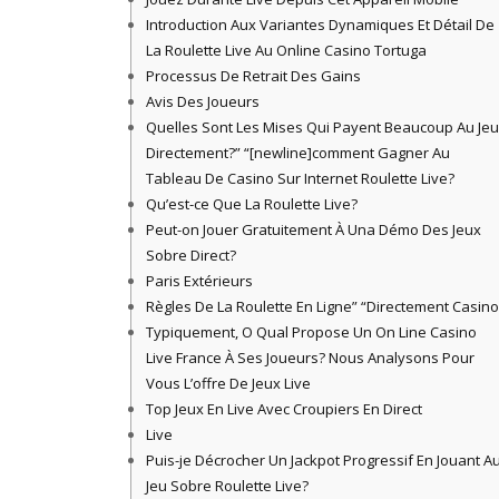
Introduction Aux Variantes Dynamiques Et Détail De
La Roulette Live Au Online Casino Tortuga
Processus De Retrait Des Gains
Avis Des Joueurs
Quelles Sont Les Mises Qui Payent Beaucoup Au Jeu
Directement?” “[newline]comment Gagner Au
Tableau De Casino Sur Internet Roulette Live?
Qu’est-ce Que La Roulette Live?
Peut-on Jouer Gratuitement À Una Démo Des Jeux
Sobre Direct?
Paris Extérieurs
Règles De La Roulette En Ligne” “Directement Casino
Typiquement, O Qual Propose Un On Line Casino
Live France À Ses Joueurs? Nous Analysons Pour
Vous L’offre De Jeux Live
Top Jeux En Live Avec Croupiers En Direct
Live
Puis-je Décrocher Un Jackpot Progressif En Jouant A
Jeu Sobre Roulette Live?