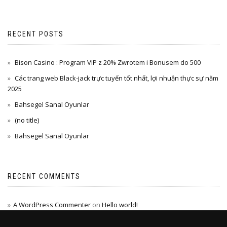
RECENT POSTS
Bison Casino : Program VIP z 20% Zwrotem i Bonusem do 500
Các trang web Black-jack trực tuyến tốt nhất, lợi nhuận thực sự năm
2025
Bahsegel Sanal Oyunlar
(no title)
Bahsegel Sanal Oyunlar
RECENT COMMENTS
A WordPress Commenter
on
Hello world!