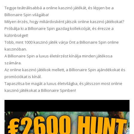
Tegyje teátrálisabbá a online kaszinó játékát, és lépjen be a
Billionaire Spin világába!
Milyen érzés, hogy miliárdosként játszik online kaszinó játékokat?
Próbálja ki a Billionaire Spin gazdag kollekcióját, és érezze a
különbséget!
Több, mint 1000 kaszinó játék várja Önt a Billionaire Spin online
kaszinóban.
A Billionaire Spin a luxus életérzést kínálja minden játékosa
számára.
Az online kaszinó játékok mellett, a Billionaire Spin ajándékokat és
promóciókat is kínál.
Tapaszítsa be magát a luxus életvilágba, és játsszon most online
kaszinó játékokat a Billionaire Spinben!