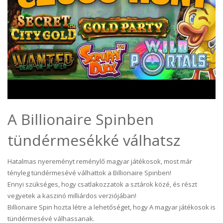
A Billionaire Spinben
tündérmesékké válhatsz
Hatalmas nyereményt reménylő magyar játékosok, most már
tényleg tündérmesévé válhattok a Billionaire Spinben!
Ennyi szükséges, hogy csatlakozzatok a sztárok közé, és részt
vegyetek a kaszinó milliárdos verziójában!
Billionaire Spin hozta létre a lehetőséget, hogy A magyar játékosok is
tündérmesévé válhassanak.