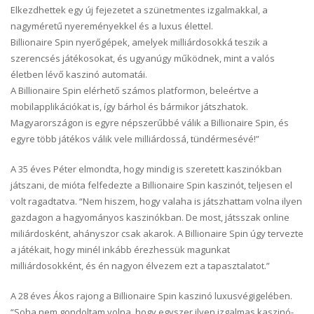
Elkezdhettek egy új fejezetet a szünetmentes izgalmakkal, a
nagyméretű nyereményekkel és a luxus élettel.
Billionaire Spin nyerőgépek, amelyek milliárdosokká teszik a
szerencsés játékosokat, és ugyanúgy működnek, mint a valós
életben lévő kaszinó automatái.
A Billionaire Spin elérhető számos platformon, beleértve a
mobilapplikációkat is, így bárhol és bármikor játszhatok.
Magyarországon is egyre népszerűbbé válik a Billionaire Spin, és
egyre több játékos válik vele milliárdossá, tündérmesévé!”
A 35 éves Péter elmondta, hogy mindig is szeretett kaszinókban
játszani, de mióta felfedezte a Billionaire Spin kaszinót, teljesen el
volt ragadtatva. “Nem hiszem, hogy valaha is játszhattam volna ilyen
gazdagon a hagyományos kaszinókban. De most, játsszak online
miliárdosként, ahányszor csak akarok. A Billionaire Spin úgy tervezte
a játékait, hogy minél inkább érezhessük magunkat
milliárdosokként, és én nagyon élvezem ezt a tapasztalatot.”
A 28 éves Ákos rajong a Billionaire Spin kaszinó luxusvégigelében.
“Soha nem gondoltam volna, hogy egyszer ilyen izgalmas kaszinó-