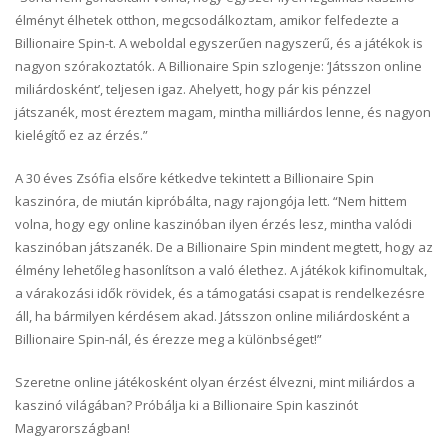
élményt élhetek otthon, megcsodálkoztam, amikor felfedezte a
Billionaire Spin-t. A weboldal egyszerűen nagyszerű, és a játékok is
nagyon szórakoztatók. A Billionaire Spin szlogenje: ‘Játsszon online
miliárdosként’, teljesen igaz. Ahelyett, hogy pár kis pénzzel
játszanék, most éreztem magam, mintha milliárdos lenne, és nagyon
kielégítő ez az érzés.”
A 30 éves Zsófia elsőre kétkedve tekintett a Billionaire Spin
kaszinóra, de miután kipróbálta, nagy rajongója lett. “Nem hittem
volna, hogy egy online kaszinóban ilyen érzés lesz, mintha valódi
kaszinóban játszanék. De a Billionaire Spin mindent megtett, hogy az
élmény lehetőleg hasonlítson a való élethez. A játékok kifinomultak,
a várakozási idők rövidek, és a támogatási csapat is rendelkezésre
áll, ha bármilyen kérdésem akad. Játsszon online miliárdosként a
Billionaire Spin-nál, és érezze meg a különbséget!”
Szeretne online játékosként olyan érzést élvezni, mint miliárdos a
kaszinó világában? Próbálja ki a Billionaire Spin kaszinót
Magyarországban!