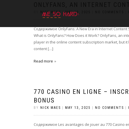
https://pin-up-cazino.kz/
pinap
lucky jet
pinup az
luckyjet
https://pin-up-oynay.com/
https://mostbet-play.kz/
pin up
ONLYFANS, AN INTERNET CON
BY
NICK MAES
|
MAY 13, 2025
|
NO COMMENTS
|
Содержимое OnlyFans: A New Era in Internet Content 
What is OnlyFans? How Does it Work? OnlyFans, an inte
player in the online content subscription market, but i
content […]
Read more
770 CASINO EN LIGNE – INSC
BONUS
BY
NICK MAES
|
MAY 13, 2025
|
NO COMMENTS
|
Содержимое Les avantages de jouer au 770 Casino en l