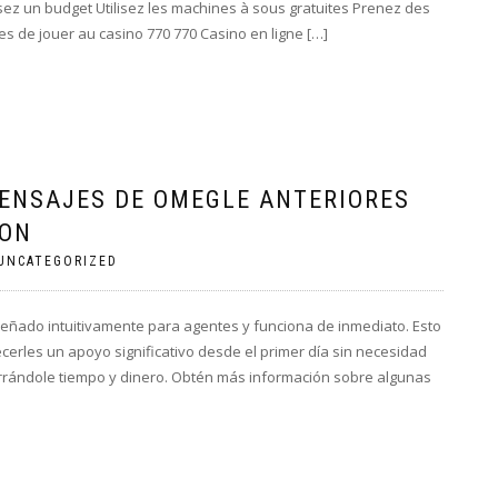
sez un budget Utilisez les machines à sous gratuites Prenez des
s de jouer au casino 770 770 Casino en ligne […]
MENSAJES DE OMEGLE ANTERIORES
ION
UNCATEGORIZED
ñado intuitivamente para agentes y funciona de inmediato. Esto
ecerles un apoyo significativo desde el primer día sin necesidad
orrándole tiempo y dinero. Obtén más información sobre algunas