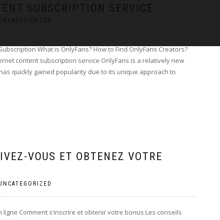
TENT SUBSCRIPTION SERVICE
UNCATEGORIZED
Subscription What is OnlyFans? How to Find OnlyFans Creators?
rnet content subscription service OnlyFans is a relatively new
t has quickly gained popularity due to its unique approach to
RIVEZ-VOUS ET OBTENEZ VOTRE
UNCATEGORIZED
igne Comment s’inscrire et obtenir votre bonus Les conseils