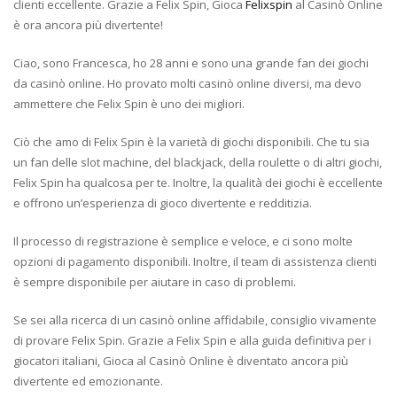
clienti eccellente. Grazie a Felix Spin, Gioca
Felixspin
al Casinò Online
è ora ancora più divertente!
Ciao, sono Francesca, ho 28 anni e sono una grande fan dei giochi
da casinò online. Ho provato molti casinò online diversi, ma devo
ammettere che Felix Spin è uno dei migliori.
Ciò che amo di Felix Spin è la varietà di giochi disponibili. Che tu sia
un fan delle slot machine, del blackjack, della roulette o di altri giochi,
Felix Spin ha qualcosa per te. Inoltre, la qualità dei giochi è eccellente
e offrono un’esperienza di gioco divertente e redditizia.
Il processo di registrazione è semplice e veloce, e ci sono molte
opzioni di pagamento disponibili. Inoltre, il team di assistenza clienti
è sempre disponibile per aiutare in caso di problemi.
Se sei alla ricerca di un casinò online affidabile, consiglio vivamente
di provare Felix Spin. Grazie a Felix Spin e alla guida definitiva per i
giocatori italiani, Gioca al Casinò Online è diventato ancora più
divertente ed emozionante.