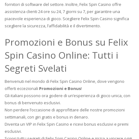
fornitori di software del settore. Inoltre, Felix Spin Casino offre
assistenza clienti 24 ore su 24, 7 giorni su 7, per garantire una
piacevole esperienza di gioco. Scegliere Felix Spin Casino significa
scegliere la sicurezza, l’affidabilità e il divertimento.
Promozioni e Bonus su Felix
Spin Casino Online: Tutti i
Segreti Svelati
Benvenuti nel mondo di Felix Spin Casino Online, dove vengono
offerti eccezionali
Promozioni e Bonus
!
Gli italiani possono ora godere di un’esperienza di gioco unica, con
bonus di benvenuto esclusivi.
Non perdere l’occasione di approfittare delle nostre promozioni
settimanali, con giri gratis e bonus in denaro.
Diventa un VIP in Felix Spin Casino e ricevi bonus esclusivi e premi
esclusivi.
Scopri tutti i segreti di Felix Spin Casino Online e inizia a vincere oggi