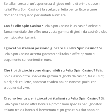
Sei alla ricerca di un’esperienza di gioco online di prima classe in
Italia? Felix Spin Casino è la scelta perfetta per te. Ecco alcune
domande frequenti per aiutarti a iniziare.
Cos’è Felix Spin Casino?
Felix Spin Casino è un casinò online di
fama mondiale che offre una vasta gamma di giochi da casinò e slot
per i giocatori italiani.
I giocatori italiani possono giocare su Felix Spin Casino?
Sì,
Felix Spin Casino accetta giocatori dall’Italia e offre opzioni di
pagamento convenienti in euro.
Che tipi di giochi sono disponibili su Felix Spin Casino?
Felix
Spin Casino offre una vasta gamma di giochi da casinò, tra cui slot,
blackjack, roulette, baccarat e video poker, nonché giochi con
croupier dal vivo.
Ci sono bonus per i giocatori italiani su Felix Spin Casino?
Sì,
Felix Spin Casino offre bonus e promozioni speciali per i giocatori
italiani, tra cui bonus di benvenuto e giri gratuiti su slot popolari.