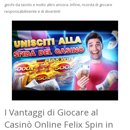
giochi da tavolo e molto altro ancora. Infine, ricorda di giocare
responsabilmente e di divertirti!
I Vantaggi di Giocare al
Casinò Online Felix Spin in