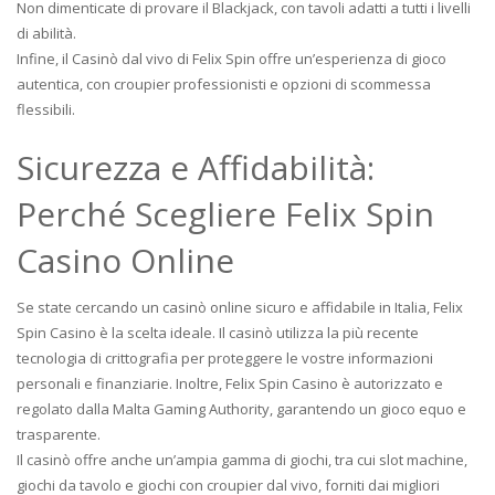
Non dimenticate di provare il Blackjack, con tavoli adatti a tutti i livelli
di abilità.
Infine, il Casinò dal vivo di Felix Spin offre un’esperienza di gioco
autentica, con croupier professionisti e opzioni di scommessa
flessibili.
Sicurezza e Affidabilità:
Perché Scegliere Felix Spin
Casino Online
Se state cercando un casinò online sicuro e affidabile in Italia, Felix
Spin Casino è la scelta ideale. Il casinò utilizza la più recente
tecnologia di crittografia per proteggere le vostre informazioni
personali e finanziarie. Inoltre, Felix Spin Casino è autorizzato e
regolato dalla Malta Gaming Authority, garantendo un gioco equo e
trasparente.
Il casinò offre anche un’ampia gamma di giochi, tra cui slot machine,
giochi da tavolo e giochi con croupier dal vivo, forniti dai migliori