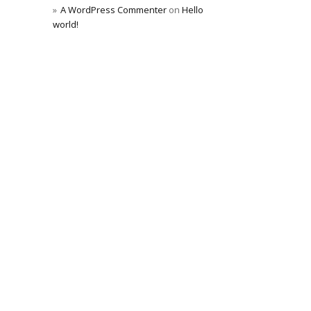
A WordPress Commenter
on
Hello
world!