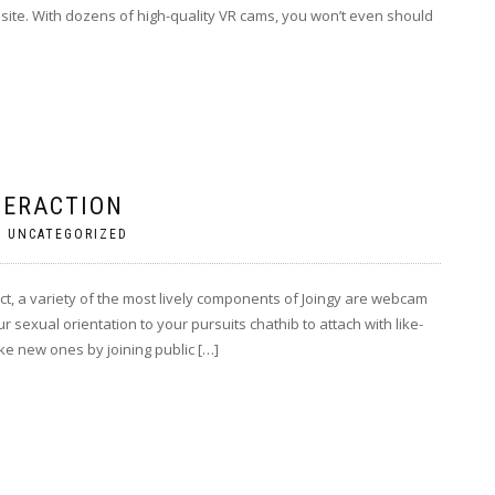
bsite. With dozens of high-quality VR cams, you won’t even should
TERACTION
|
UNCATEGORIZED
act, a variety of the most lively components of Joingy are webcam
r sexual orientation to your pursuits chathib to attach with like-
e new ones by joining public […]