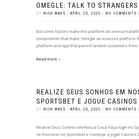
OMEGLE: TALK TO STRANGERS
BY
NICK MAES
|
APRIL 20, 2025
|
NO COMMENTS
But some factors make this platform an insecure platfo
components that make Omegle an insecure platform fo
platform and app that paired random customers from e
Read more
REALIZE SEUS SONHOS EM NO
SPORTSBET E JOGUE CASINOS
BY
NICK MAES
|
APRIL 20, 2025
|
NO COMMENTS
Realize Seus Sonhos em Nossa Casa: Faça login no Spo
se Inscrever no Sportsbet e Começar a Jogar Casinos 