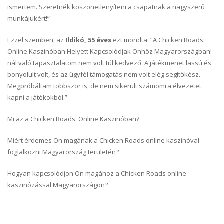
ismertem. Szeretnék köszönetlenyíteni a csapatnak a nagyszerű
munkájukért!”
Ezzel szemben, az
Ildikó, 55 éves
ezt mondta: “A Chicken Roads:
Online Kaszinóban Helyett Kapcsolódjak Önhöz Magyarországban!-
nál való tapasztalatom nem volt túl kedvező. A játékmenet lassú és
bonyolult volt, és az ügyfél támogatás nem volt elég segítőkész.
Megpróbáltam többször is, de nem sikerült számomra élvezetet
kapni a játékokból.”
Mi az a Chicken Roads: Online Kaszinóban?
Miért érdemes Ön magának a Chicken Roads online kaszinóval
foglalkozni Magyarország területén?
Hogyan kapcsolódjon Ön magához a Chicken Roads online
kaszinózással Magyarországon?