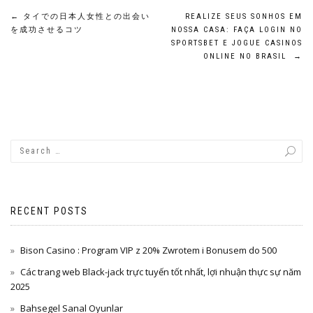
Post
←
タイでの日本人女性との出会い
REALIZE SEUS SONHOS EM
を成功させるコツ
NOSSA CASA: FAÇA LOGIN NO
navigation
SPORTSBET E JOGUE CASINOS
ONLINE NO BRASIL
→
RECENT POSTS
Bison Casino : Program VIP z 20% Zwrotem i Bonusem do 500
Các trang web Black-jack trực tuyến tốt nhất, lợi nhuận thực sự năm
2025
Bahsegel Sanal Oyunlar