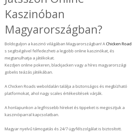
Kaszinóban
Magyarországban?
Boldoguljon a kaszinó világában Magyarországban! A
Chicken Road
s segítségével felfedezheti a legjobb online kaszinókat, és
megtanulhatja a játékokat.
Kezdjen online pokeren, blackjacken vagy a híres magyarországi
gobelis teázás játékában.
A Chicken Roads weboldalán találja a biztonságos és megbízható
platformokat, ahol nagy scales értékesítések várják.
A honlapunkon a legfrissebb híreket és tippeket is megosztjuk a
kaszinóiparral kapcsolatban.
Magyar nyelvű támogatás és 24/7 ügyfélszolgálat is biztosított.