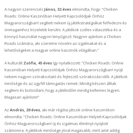
A nagyon szerencsés
János, 32 éves
elmondta, hogy: “Chicken
Roads: Online Kaszinóban Helyett Kapcsolódjak Önhöz
Magyarországban! segített nekem új játékstratégiákat felfedezni és
önmagamhoz közelebb kerülni. A játékok széles választéka és a
könnyű használat nagyon lenyűgöző. Nagyon ajánlom a Chicken
Roads számára, aki szeretne növelni az izgalmakat és a
lehetőségeket a magyar online kaszinók világában.”
A kulturált
Zsófia, 45 éves
így nyilatkozott: “Chicken Roads: Online
Kaszinóban Helyett Kapcsolódjak Önhöz Magyarországban! nyújt
nekem nagyon szórakoztató és fejlesztő szórakozási időt. A játékok
minősége és az ügyfél támogatás remek. Mindig készen álltak
segíteni és biztosítani, hogy a játékidőm mindig kellemes legyen.
Magasan ajánlom!”
Az
András, 29 éves
, aki már régóta játszik online kaszinókon
elmondta: “Chicken Roads: Online Kaszinóban Helyett Kapcsolódjak
Önhöz Magyarországban! új és izgalmas élményt nyújtott
számomra. A játékok minősége jóval magasabb, mint amit addig