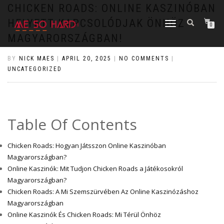
https://pin-up-cazino.kz/
pinap
lucky jet
pinup az
luckyjet
https://pin-up-oynay.com/
https://mostbet-play.kz/
pin up
CHICKEN ROADS: ONLINE KASZINÓBAN
HELYETT KAPCSOLÓDJAK ÖNHÖZ
TOGGLE
0
NAVIGATION
MAGYARORSZÁGBAN!
BY
NICK MAES
|
APRIL 20, 2025
|
NO COMMENTS
|
UNCATEGORIZED
Table Of Contents
Chicken Roads: Hogyan Játsszon Online Kaszinóban
Magyarországban?
Online Kaszinók: Mit Tudjon Chicken Roads a Játékosokról
Magyarországban?
Chicken Roads: A Mi Szemszürvében Az Online Kaszinózáshoz
Magyarországban
Online Kaszinók És Chicken Roads: Mi Térül Önhöz