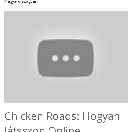
Magyarországban?
Chicken Roads: Hogyan
Játsszon Online