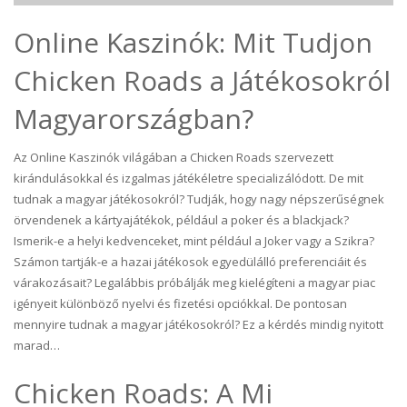
Online Kaszinók: Mit Tudjon
Chicken Roads a Játékosokról
Magyarországban?
Az Online Kaszinók világában a Chicken Roads szervezett
kirándulásokkal és izgalmas játékéletre specializálódott. De mit
tudnak a magyar játékosokról? Tudják, hogy nagy népszerűségnek
örvendenek a kártyajátékok, például a poker és a blackjack?
Ismerik-e a helyi kedvenceket, mint például a Joker vagy a Szikra?
Számon tartják-e a hazai játékosok egyedülálló preferenciáit és
várakozásait? Legalábbis próbálják meg kielégíteni a magyar piac
igényeit különböző nyelvi és fizetési opciókkal. De pontosan
mennyire tudnak a magyar játékosokról? Ez a kérdés mindig nyitott
marad…
Chicken Roads: A Mi