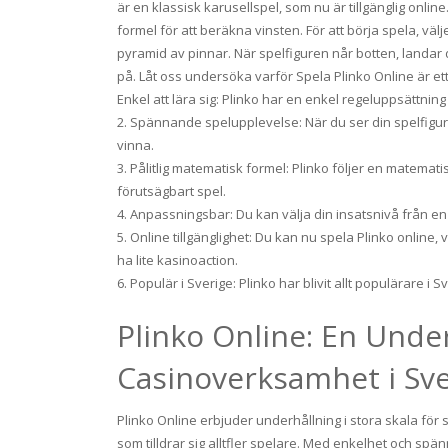
är en klassisk karusellspel, som nu är tillgänglig online
formel för att beräkna vinsten. För att börja spela, väl
pyramid av pinnar. När spelfiguren når botten, landar
på. Låt oss undersöka varför Spela Plinko Online är 
Enkel att lära sig: Plinko har en enkel regeluppsättning o
2. Spännande spelupplevelse: När du ser din spelfigu
vinna.
3. Pålitlig matematisk formel: Plinko följer en matematisk
förutsägbart spel.
4. Anpassningsbar: Du kan välja din insatsnivå från en låg 
5. Online tillgänglighet: Du kan nu spela Plinko online, vi
ha lite kasinoaction.
6. Populär i Sverige: Plinko har blivit allt populärare i
Plinko Online: En Unde
Casinoverksamhet i Sve
Plinko Online erbjuder underhållning i stora skala för
som tilldrar sig alltfler spelare. Med enkelhet och spä