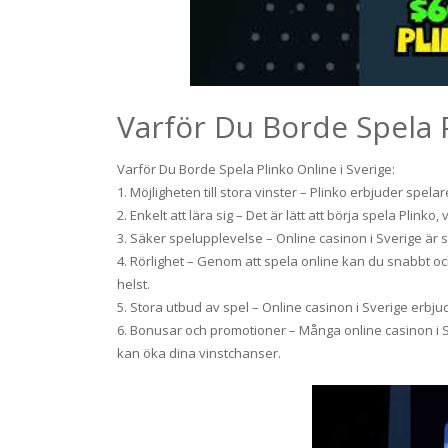
Varför Du Borde Spela P
Varför Du Borde Spela Plinko Online i Sverige:
1. Möjligheten till stora vinster – Plinko erbjuder spe
2. Enkelt att lära sig – Det är lätt att börja spela Plinko,
3. Säker spelupplevelse – Online casinon i Sverige är s
4. Rörlighet – Genom att spela online kan du snabbt oc
helst.
5. Stora utbud av spel – Online casinon i Sverige erbjude
6. Bonusar och promotioner – Många online casinon i
kan öka dina vinstchanser.