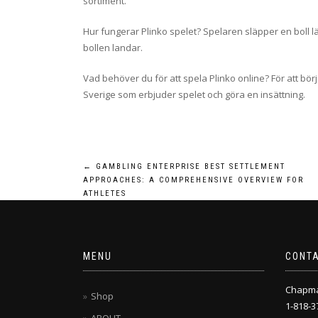
sortiment.
Hur fungerar Plinko spelet? Spelaren släpper en boll l
bollen landar.
Vad behöver du för att spela Plinko online? För att bör
Sverige som erbjuder spelet och göra en insättning.
Post
←
GAMBLING ENTERPRISE BEST SETTLEMENT
APPROACHES: A COMPREHENSIVE OVERVIEW FOR
navigation
ATHLETES
MENU
CONT
Chapm
Shop
1-818-3