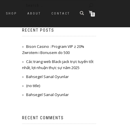
SHOP
ABOUT
CONTACT
0
RECENT POSTS
Bison Casino : Program VIP z 20%
Zwrotem i Bonusem do 500
Các trang web Black-jack trực tuyến tốt
nhất, lợi nhuận thực sự năm 2025
Bahsegel Sanal Oyunlar
(no title)
Bahsegel Sanal Oyunlar
RECENT COMMENTS