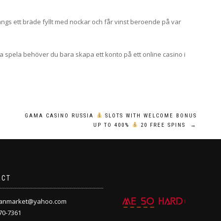
ängs ett bräde fyllt med nockar och får vinst beroende på var
ja spela behöver du bara skapa ett konto på ett online casino i
GAMA CASINO RUSSIA
SLOTS WITH WELCOME BONUS
UP TO 400%
20 FREE SPINS
→
ACT
anmarket@yahoo.com
70-7361