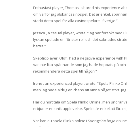
Enthusiast player, Thomas , shared his experience ab
om varför jag älskar casinospel. Det är enkel, spänna
starkt detta spel för alla casinospelare i Sverige.”
Jessica , a casual player, wrote: “Jag har försökt med Pl
lyckan spelade en för stor roll och det saknades strat
bättre.”
Skeptic player, Olof , had a negative experience with P
var inte lika spännande som jag hade hoppats på och det
rekommendera detta spel till någon.”
Irene , an experienced player, wrote: “Spela Plinko Onl
men jag hade aldrig en chans att vinna något stort. Jag t
Har du hört tala om Spela Plinko Online, men undrar v
erbjuder en unik upplevelse. Spelet är enkel att lära s
Var kan du spela Plinko online i Sverige? Många online 