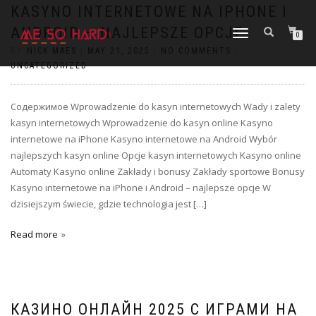
https://pin-up-cazino.kz/
pinap
lucky jet
pinup az
luckyjet
https://pin-up-oynay.com/
https://mostbet-play.kz/
pin up
KASYNO INTERNETOWE NA IPHONE I
ANDROID – NAJLEPSZE OPCJE
TOGGLE
0
NAVIGATION
BY
NICK MAES
|
MAY 21, 2025
|
NO COMMENTS
|
UNCATEGORIZED
Содержимое Wprowadzenie do kasyn internetowych Wady i zalety
kasyn internetowych Wprowadzenie do kasyn online Kasyno
internetowe na iPhone Kasyno internetowe na Android Wybór
najlepszych kasyn online Opcje kasyn internetowych Kasyno online
Automaty Kasyno online Zakłady i bonusy Zakłady sportowe Bonusy
Kasyno internetowe na iPhone i Android – najlepsze opcje W
dzisiejszym świecie, gdzie technologia jest […]
Read more
КАЗИНО ОНЛАЙН 2025 С ИГРАМИ НА