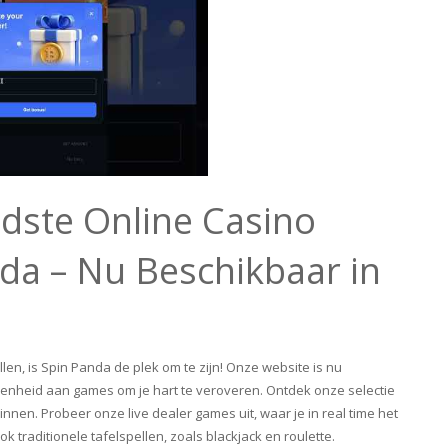
dste Online Casino
da – Nu Beschikbaar in
en, is Spin Panda de plek om te zijn! Onze website is nu
denheid aan games om je hart te veroveren. Ontdek onze selectie
nen. Probeer onze live dealer games uit, waar je in real time het
k traditionele tafelspellen, zoals blackjack en roulette.