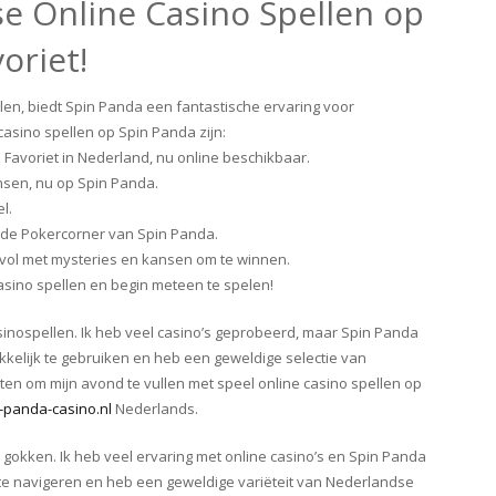
e Online Casino Spellen op
oriet!
en, biedt Spin Panda een fantastische ervaring voor
asino spellen op Spin Panda zijn:
 Favoriet in Nederland, nu online beschikbaar.
ansen, nu op Spin Panda.
l.
 de Pokercorner van Spin Panda.
 vol met mysteries en kansen om te winnen.
casino spellen en begin meteen te spelen!
sinospellen. Ik heb veel casino’s geprobeerd, maar Spin Panda
kkelijk te gebruiken en heb een geweldige selectie van
ten om mijn avond te vullen met speel online casino spellen op
-panda-casino.nl
Nederlands.
e gokken. Ik heb veel ervaring met online casino’s en Spin Panda
 te navigeren en heb een geweldige variëteit van Nederlandse