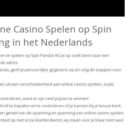
ne Casino Spelen op Spin
ng in het Nederlands
len te spelen op Spin Panda! Als je op zoek bent naar een
ede adres.
Panda, geef je persoonlijke gegevens op en volg de stappen voor
en uit een verscheidenheid aan online casino spellen, zoals
troleren, want er zijn veel prijzen te winnen!
kroll te bepalen en te controleren of je kansen bij je keuze bent.
n’ en geniet van de spanning en spanning van online casino spelen.
ntact op met onze klantendienst, wij staan voor je klaar met raad