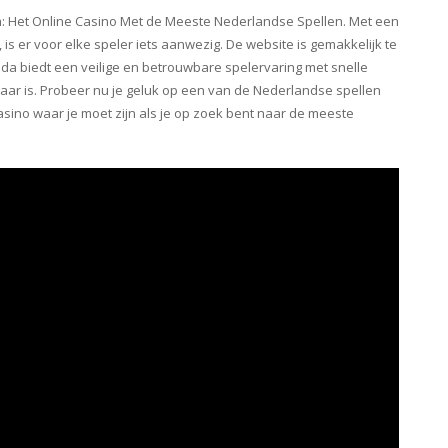
a: Het Online Casino Met de Meeste Nederlandse Spellen. Met een
is er voor elke speler iets aanwezig. De website is gemakkelijk te
da biedt een veilige en betrouwbare spelervaring met snelle
baar is. Probeer nu je geluk op een van de Nederlandse spellen
asino waar je moet zijn als je op zoek bent naar de meeste