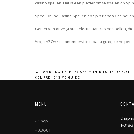
casino spellen. Het is een plezier om te spelen op Spi
Speel Online Casino Spellen op Spin Panda Casino: on
Geniet van onze grote selectie aan casino spellen, die
Vragen? Onze klantenservice staat u graag te helpen m
Post
←
GAMBLING ENTERPRISES WITH BITCOIN DEPOSIT:
COMPREHENSIVE GUIDE
navigation
MENU
CONT
Chapm
Shop
1-818-3
ABOUT