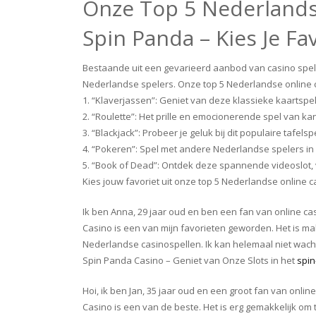
Onze Top 5 Nederlands
Spin Panda – Kies Je Fav
Bestaande uit een gevarieerd aanbod van casino spell
Nederlandse spelers. Onze top 5 Nederlandse online c
1. “Klaverjassen”: Geniet van deze klassieke kaartspel
2. “Roulette”: Het prille en emocionerende spel van k
3. “Blackjack”: Probeer je geluk bij dit populaire tafelspe
4. “Pokeren”: Spel met andere Nederlandse spelers in
5. “Book of Dead”: Ontdek deze spannende videoslot,
Kies jouw favoriet uit onze top 5 Nederlandse online 
Ik ben Anna, 29 jaar oud en ben een fan van online ca
Casino is een van mijn favorieten geworden. Het is ma
Nederlandse casinospellen. Ik kan helemaal niet wach
Spin Panda Casino – Geniet van Onze Slots in het
spin
Hoi, ik ben Jan, 35 jaar oud en een groot fan van onlin
Casino is een van de beste. Het is erg gemakkelijk om