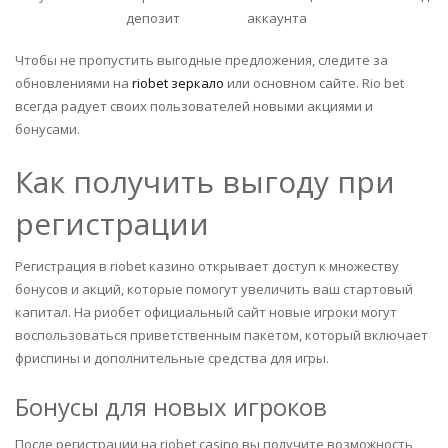
депозит
аккаунта
Чтобы не пропустить выгодные предложения, следите за
обновлениями на
riobet зеркало
или основном сайте. Rio bet
всегда радует своих пользователей новыми акциями и
бонусами.
Как получить выгоду при
регистрации
Регистрация в riobet казино открывает доступ к множеству
бонусов и акций, которые помогут увеличить ваш стартовый
капитал. На риобет официальный сайт новые игроки могут
воспользоваться приветственным пакетом, который включает
фриспины и дополнительные средства для игры.
Бонусы для новых игроков
После регистрации на riobet casino вы получите возможность