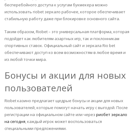
бесперебойного доступа к услугам букмекера можно
использовать riobet зеркало рабочее, которое обеспечивает
стабильную работу даже при блокировке основного сайта.
Таким образом, Riobet – это универсальная платформа, которая
подойдет как любителям азартных игр, так и поклонникам
спортивных ставок. Официальный сайт и зеркала Rio bet
обеспечивают доступ ко всем возможностям в любое время и
из любой точки мира.
Бонусы и акции для новых
пользователей
Riobet казино предлагает щедрые бонусы и акции для новых
пользователей, которые помогут начать игру с выгодой. После
регистрации на официальном сайте или через
риобет зеркало
на сегодня
, каждый игрок может воспользоваться
специальными предложениями.