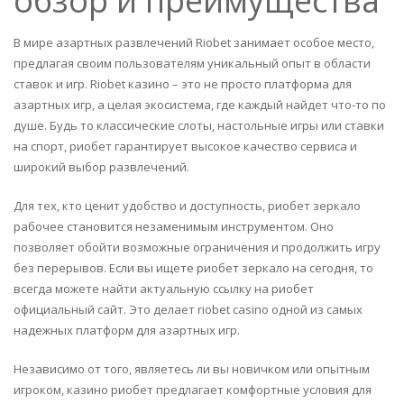
обзор и преимущества
В мире азартных развлечений Riobet занимает особое место,
предлагая своим пользователям уникальный опыт в области
ставок и игр. Riobet казино – это не просто платформа для
азартных игр, а целая экосистема, где каждый найдет что-то по
душе. Будь то классические слоты, настольные игры или ставки
на спорт, риобет гарантирует высокое качество сервиса и
широкий выбор развлечений.
Для тех, кто ценит удобство и доступность, риобет зеркало
рабочее становится незаменимым инструментом. Оно
позволяет обойти возможные ограничения и продолжить игру
без перерывов. Если вы ищете риобет зеркало на сегодня, то
всегда можете найти актуальную ссылку на риобет
официальный сайт. Это делает riobet casino одной из самых
надежных платформ для азартных игр.
Независимо от того, являетесь ли вы новичком или опытным
игроком, казино риобет предлагает комфортные условия для