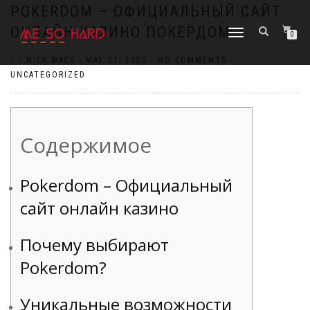
https://pin-up-cazino.kz/
pinap
lucky jet
pinup az
luckyjet
https://pin-up-oynay.com/
https://mostbet-play.kz/
pin up
POKERDOM – ОФИЦИАЛЬНЫЙ САЙТ
ОНЛАЙН КАЗИНО ПОКЕРДОМ
TOGGLE
0
NAVIGATION
BY
NICK MAES
|
MAY 21, 2025
|
NO COMMENTS
|
UNCATEGORIZED
Содержимое
Pokerdom – Официальный
сайт онлайн казино
Почему выбирают
Pokerdom?
Уникальные возможности