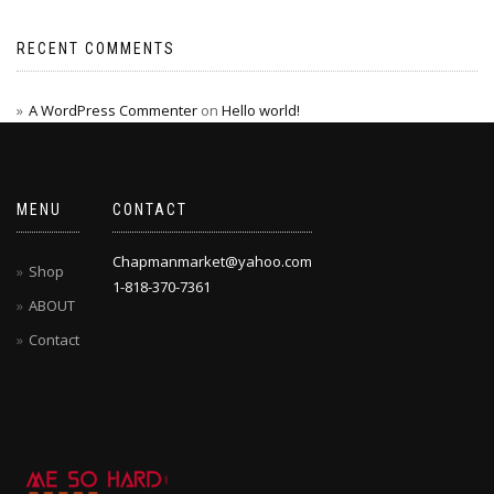
RECENT COMMENTS
A WordPress Commenter
on
Hello world!
MENU
CONTACT
Chapmanmarket@yahoo.com
Shop
1-818-370-7361
ABOUT
Contact