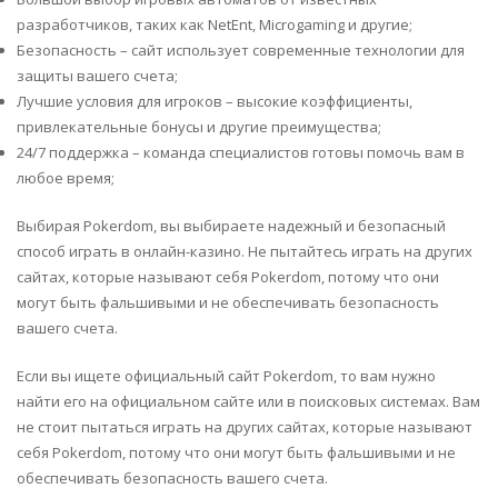
разработчиков, таких как NetEnt, Microgaming и другие;
Безопасность – сайт использует современные технологии для
защиты вашего счета;
Лучшие условия для игроков – высокие коэффициенты,
привлекательные бонусы и другие преимущества;
24/7 поддержка – команда специалистов готовы помочь вам в
любое время;
Выбирая Pokerdom, вы выбираете надежный и безопасный
способ играть в онлайн-казино. Не пытайтесь играть на других
сайтах, которые называют себя Pokerdom, потому что они
могут быть фальшивыми и не обеспечивать безопасность
вашего счета.
Если вы ищете официальный сайт Pokerdom, то вам нужно
найти его на официальном сайте или в поисковых системах. Вам
не стоит пытаться играть на других сайтах, которые называют
себя Pokerdom, потому что они могут быть фальшивыми и не
обеспечивать безопасность вашего счета.