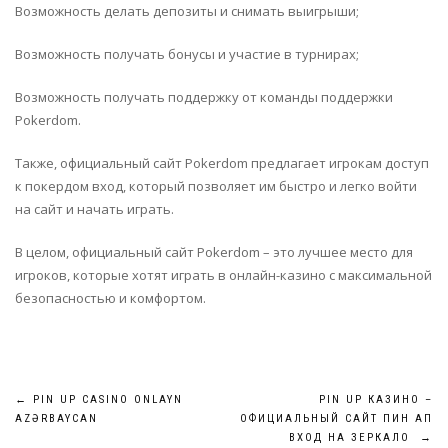
Возможность делать депозиты и снимать выигрыши;
Возможность получать бонусы и участие в турнирах;
Возможность получать поддержку от команды поддержки
Pokerdom.
Также, официальный сайт Pokerdom предлагает игрокам доступ
к покердом вход, который позволяет им быстро и легко войти
на сайт и начать играть.
В целом, официальный сайт Pokerdom – это лучшее место для
игроков, которые хотят играть в онлайн-казино с максимальной
безопасностью и комфортом.
Post
←
PIN UP CASINO ONLAYN
PIN UP КАЗИНО –
AZƏRBAYCAN
ОФИЦИАЛЬНЫЙ САЙТ ПИН АП
ВХОД НА ЗЕРКАЛО
→