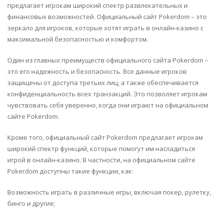
предлагает игрокам широкий спектр развлекательных и
финансовых возможностей. Официальный сайт Pokerdom – это
зеркало для игроков, которые хотят играть в онлайн-казино с
максимальной безопасностью и комфортом.
Один из главных преимуществ официального сайта Pokerdom –
это его надежность и безопасность. Все данные игроков
защищены от доступа третьих лиц, а также обеспечивается
конфиденциальность всех транзакций. Это позволяет игрокам
чувствовать себя уверенно, когда они играют на официальном
сайте Pokerdom.
Кроме того, официальный сайт Pokerdom предлагает игрокам
широкий спектр функций, которые помогут им насладиться
игрой в онлайн-казино. В частности, на официальном сайте
Pokerdom доступны такие функции, как:
Возможность играть в различные игры, включая покер, рулетку,
бинго и другие;