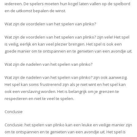
iedereen. De spelers moeten hun kogel laten vallen op de spelbord
en de uitkomst bepalen de winst.
Wat zijn de voordelen van het spelen van plinko?
Wat zijn de voordelen van het spelen van plinko? zijn vele! Het spel
is veilig, eerlijk en kan veel plezier brengen. Het spel is ook een
goede manier om te ontspannen en te genieten van een avondje uit.
Wat zijn de nadelen van het spelen van plinko?
Wat zijn de nadelen van het spelen van plinko? zijn ook aanwezig.
Het spel kan soms frustrerend zijn als je niet wint en het spel kan
ook een verslaving worden. Het is belangrijk om je grenzen te
respecteren en niet te veel te spelen.
Conclusie
Conclusie: het spelen van plinko kan een leuke en veilige manier zijn
om te ontspannen en te genieten van een avondje uit. Het spel is