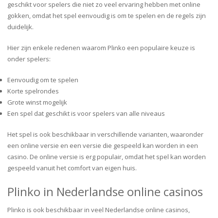
geschikt voor spelers die niet zo veel ervaring hebben met online
gokken, omdat het spel eenvoudig is om te spelen en de regels zijn
duidelijk.
Hier zijn enkele redenen waarom Plinko een populaire keuze is
onder spelers:
Eenvoudig om te spelen
Korte spelrondes
Grote winst mogelijk
Een spel dat geschikt is voor spelers van alle niveaus
Het spel is ook beschikbaar in verschillende varianten, waaronder
een online versie en een versie die gespeeld kan worden in een
casino. De online versie is erg populair, omdat het spel kan worden
gespeeld vanuit het comfort van eigen huis.
Plinko in Nederlandse online casinos
Plinko is ook beschikbaar in veel Nederlandse online casinos,