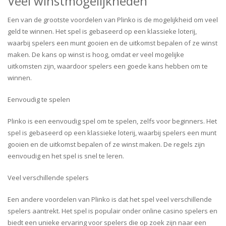
Veel winstmogelijkheden
Een van de grootste voordelen van Plinko is de mogelijkheid om veel
geld te winnen. Het spel is gebaseerd op een klassieke loterij,
waarbij spelers een munt gooien en de uitkomst bepalen of ze winst
maken. De kans op winst is hoog, omdat er veel mogelijke
uitkomsten zijn, waardoor spelers een goede kans hebben om te
winnen.
Eenvoudig te spelen
Plinko is een eenvoudig spel om te spelen, zelfs voor beginners. Het
spel is gebaseerd op een klassieke loterij, waarbij spelers een munt
gooien en de uitkomst bepalen of ze winst maken. De regels zijn
eenvoudig en het spel is snel te leren.
Veel verschillende spelers
Een andere voordelen van Plinko is dat het spel veel verschillende
spelers aantrekt. Het spel is populair onder online casino spelers en
biedt een unieke ervaring voor spelers die op zoek zijn naar een