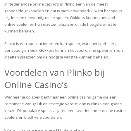
In Nederlandse online casino’s is Plinko een van de meest
gespeelde gokspellen en dat is niet verwonderlijk, want het spel is
erg leuk en eenvoudig om te spelen. Gokkers kunnen het spel
online spelen en hun inzetten plaatsen om de hoogste winst te
kunnen behalen.
Plinko is een spel dat iedereen kan spelen, want het spel is erg
eenvoudig en leuk. Gokkers kunnen het spel online spelen en hun
inzetten plaatsen om de hoogste winst te kunnen behalen.
Voordelen van Plinko bij
Online Casino’s
Wanneer je op zoek bent naar een online casino game die een
combinatie van geluk en strategie vereist, dan is Plinko een goede
keuze. Dit populaire spel is al jaren een favoriet onder online casino
spelers en biedt vele voordelen.