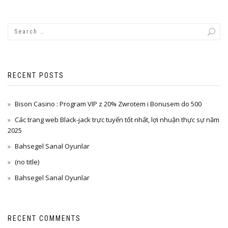
RECENT POSTS
Bison Casino : Program VIP z 20% Zwrotem i Bonusem do 500
Các trang web Black-jack trực tuyến tốt nhất, lợi nhuận thực sự năm
2025
Bahsegel Sanal Oyunlar
(no title)
Bahsegel Sanal Oyunlar
RECENT COMMENTS