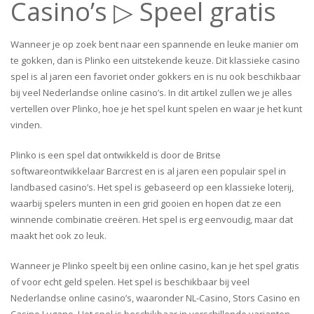
Casino’s ▷ Speel gratis
Wanneer je op zoek bent naar een spannende en leuke manier om
te gokken, dan is Plinko een uitstekende keuze. Dit klassieke casino
spel is al jaren een favoriet onder gokkers en is nu ook beschikbaar
bij veel Nederlandse online casino’s. In dit artikel zullen we je alles
vertellen over Plinko, hoe je het spel kunt spelen en waar je het kunt
vinden.
Plinko is een spel dat ontwikkeld is door de Britse
softwareontwikkelaar Barcrest en is al jaren een populair spel in
landbased casino’s. Het spel is gebaseerd op een klassieke loterij,
waarbij spelers munten in een grid gooien en hopen dat ze een
winnende combinatie creëren. Het spel is erg eenvoudig, maar dat
maakt het ook zo leuk.
Wanneer je Plinko speelt bij een online casino, kan je het spel gratis
of voor echt geld spelen. Het spel is beschikbaar bij veel
Nederlandse online casino’s, waaronder NL-Casino, Stors Casino en