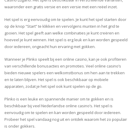
Casino Lugano. Het spel is beschikbaar in verschillende varianten,
waaronder een gratis versie en een versie met een reëel inzet.
Het spel is erg eenvoudig om te spelen. Je kunt het spel starten door
op de knop “Start” te klikken en vervolgens munten in het grid te
gooien. Het spel geeft aan welke combinaties je kunt creëren en
hoeveel je kunt winnen. Het spel is erg leuk en kan worden gespeeld
door iedereen, ongeacht hun ervaring met gokken.
Wanneer je Plinko speelt bij een online casino, kan je ook profiteren
van verschillende bonusacties en promoties. Veel online casino’s
bieden nieuwe spelers een welkomstbonus om hen aan te trekken
en te laten blijven. Het spel is ook beschikbaar op mobiele
apparaten, zodat je het spel ook kunt spelen op de go.
Plinko is een leuke en spannende manier om te gokken en is
beschikbaar bij veel Nederlandse online casino’s. Het spel is
eenvoudig om te spelen en kan worden gespeeld door iedereen.
Probeer het spel vandaag nog uit en ontdek waarom het zo populair
is onder gokkers.