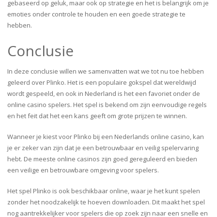
gebaseerd op geluk, maar ook op strategie en het is belangrijk om je
emoties onder controle te houden en een goede strategie te
hebben.
Conclusie
In deze conclusie willen we samenvatten wat we tot nu toe hebben
geleerd over Plinko. Het is een populaire gokspel dat wereldwijd
wordt gespeeld, en ook in Nederland is het een favoriet onder de
online casino spelers. Het spel is bekend om zijn eenvoudige regels
en het feit dat het een kans geeft om grote prijzen te winnen.
Wanneer je kiest voor Plinko bij een Nederlands online casino, kan
je er zeker van zijn dat je een betrouwbaar en veilig spelervaring
hebt. De meeste online casinos zijn goed gereguleerd en bieden
een veilige en betrouwbare omgeving voor spelers.
Het spel Plinko is ook beschikbaar online, waar je het kunt spelen
zonder het noodzakelijk te hoeven downloaden. Dit maakt het spel
nog aantrekkelijker voor spelers die op zoek zijn naar een snelle en