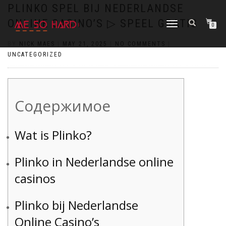
https://pin-up-cazino.kz/
pinap
lucky jet
pinup az
luckyjet
https://pin-up-oynay.com/
https://mostbet-play.kz/
pin up
PLINKO SPEL BIJ NEDERLANDSE
ONLINE CASINO’S ▷ SPEEL GRATIS
TOGGLE
0
NAVIGATION
BY
NICK MAES
|
MAY 21, 2025
|
NO COMMENTS
|
UNCATEGORIZED
Содержимое
Wat is Plinko?
Plinko in Nederlandse online
casinos
Plinko bij Nederlandse
Online Casino’s