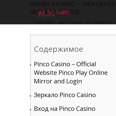
https://pin-up-cazino.kz/
pinap
lucky jet
pinup az
luckyjet
https://pin-up-oynay.com/
https://mostbet-play.kz/
pin up
ПИНКО КАЗИНО – ОФИЦИАЛЬН
ЗЕРКАЛО И ВХОД
BY
NICK MAES
|
MAY 21, 2025
|
NO COMMENTS
|
Содержимое
Pinco Casino – Official
Website Pinco Play Online
Mirror and Login
Зеркало Pinco Casino
Вход на Pinco Casino