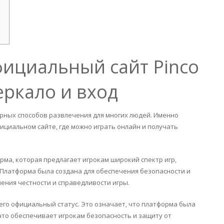
фициальный сайт Pinco
еркало и вход
ярных способов развлечения для многих людей. Именно
ициальном сайте, где можно играть онлайн и получать
рма, которая предлагает игрокам широкий спектр игр,
. Платформа была создана для обеспечения безопасности и
ения честности и справедливости игры.
его официальный статус. Это означает, что платформа была
то обеспечивает игрокам безопасность и защиту от