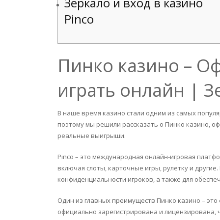
Зеркало и вход в казино
Pinco
Пинко казино – О
играть онлайн | З
В наше время казино стали одним из самых попул
поэтому мы решили рассказать о Пинко казино, оф
реальные выигрыши.
Pinco – это международная онлайн-игровая платфо
включая слоты, карточные игры, рулетку и другие
конфиденциальности игроков, а также для обеспеч
Один из главных преимуществ Пинко казино – это 
официально зарегистрирована и лицензирована, ч