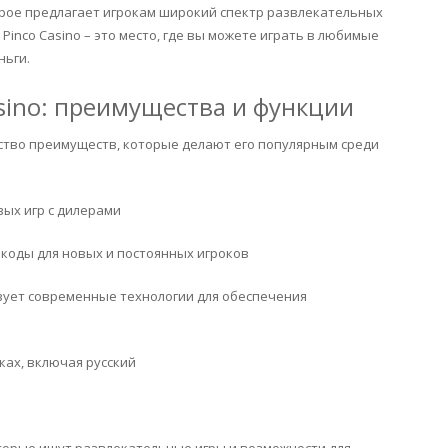
торое предлагает игрокам широкий спектр развлекательных
Pinco Casino – это место, где вы можете играть в любимые
ньги.
sino: преимущества и функции
ство преимуществ, которые делают его популярным среди
вых игр с дилерами
окоды для новых и постоянных игроков
зует современные технологии для обеспечения
ках, включая русский