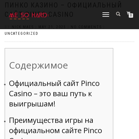
https://pin-up-cazino.kz/
pinap
lucky jet
pinup az
luckyjet
https://pin-up-oynay.com/
https://mostbet-play.kz/
pin up
ПИНКО КАЗИНО – ОФИЦИАЛЬНЫЙ
САЙТ PINCO CASINO
TOGGLE
0
NAVIGATION
BY
NICK MAES
|
MAY 21, 2025
|
NO COMMENTS
|
UNCATEGORIZED
Содержимое
Официальный сайт Pinco
Casino – это ваш путь к
выигрышам!
Преимущества игры на
официальном сайте Pinco