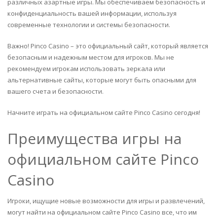
различных азартные игры. Мы обеспечиваем безопасность и
конфиденциальность вашей информации, используя
современные технологии и системы безопасности.
Важно! Pinco Casino – это официальный сайт, который является
безопасным и надежным местом для игроков. Мы не
рекомендуем игрокам использовать зеркала или
альтернативные сайты, которые могут быть опасными для
вашего счета и безопасности.
Начните играть на официальном сайте Pinco Casino сегодня!
Преимущества игры на
официальном сайте Pinco
Casino
Игроки, ищущие новые возможности для игры и развлечений,
могут найти на официальном сайте Pinco Casino все, что им