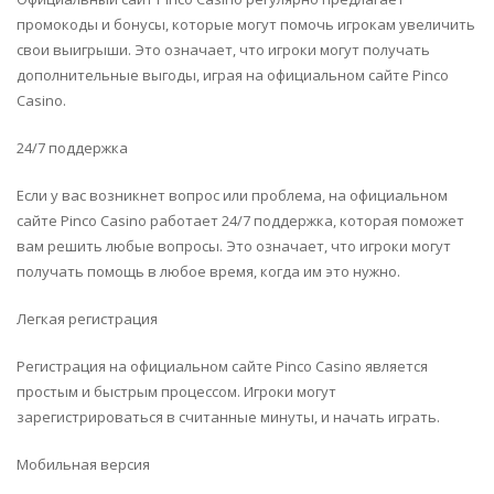
промокоды и бонусы, которые могут помочь игрокам увеличить
свои выигрыши. Это означает, что игроки могут получать
дополнительные выгоды, играя на официальном сайте Pinco
Casino.
24/7 поддержка
Если у вас возникнет вопрос или проблема, на официальном
сайте Pinco Casino работает 24/7 поддержка, которая поможет
вам решить любые вопросы. Это означает, что игроки могут
получать помощь в любое время, когда им это нужно.
Легкая регистрация
Регистрация на официальном сайте Pinco Casino является
простым и быстрым процессом. Игроки могут
зарегистрироваться в считанные минуты, и начать играть.
Мобильная версия