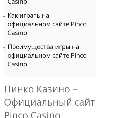
Casino
Как играть на
официальном сайте Pinco
Casino
Преимущества игры на
официальном сайте Pinco
Casino
Пинко Казино –
Официальный сайт
Pinco Casino