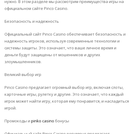
нужно. В этом разделе мы рассмотрим преимущества игры на
официальном сайте Pinco Casino.
Безопасность и надежность
Официальный сайт Pinco Casino обеспечивает безопасность и
надежность игроков, используя современные технологии и
системы защиты. Это означает, что ваше личное время и
деньги будут защищены от мошенников и других
злоумышленников.
Великий выбор игр
Pinco Casino предлагает огромный выбор игр, включая слоты,
карточные игры, рулетку и другие. Это означает, что каждый
игрок может найти игру, которая ему понравится, и насладиться
игрой.
Промокоды и
pinko casino
бонусы
Официальный сайт Pinco Casino регулярно предлагает