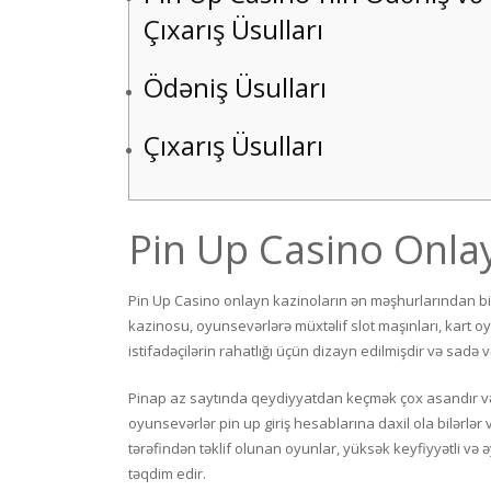
Çıxarış Üsulları
Ödəniş Üsulları
Çıxarış Üsulları
Pin Up Casino Onla
Pin Up Casino onlayn kazinoların ən məşhurlarından bi
kazinosu, oyunsevərlərə müxtəlif slot maşınları, kart oyu
istifadəçilərin rahatlığı üçün dizayn edilmişdir və sadə v
Pinap az saytında qeydiyyatdan keçmək çox asandır və
oyunsevərlər pin up giriş hesablarına daxil ola bilərlər
tərəfindən təklif olunan oyunlar, yüksək keyfiyyətli və
təqdim edir.