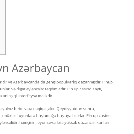
yn Azərbaycan
ridir və Azərbaycanda da geniş populyarlıq qazanmışdır. Pinup
nları və digər əyləncələr təqdim edir. Pin up casino saytı,
ə anlaşıqlı interfeysə malikdir.
 yalnız beberapa dəqiqə çəkir. Qeydiyyatdan sonra,
 və müxtəlif oyunlara başlamağa başlaya bilərlər. Pin up casino
 əyləncəlidir, həmçinin, oyunsevərlərə yüksək qazanc imkanları