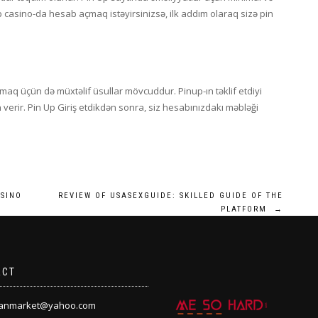
 casino-da hesab açmaq istəyirsinizsə, ilk addım olaraq sizə pin
maq üçün də müxtəlif üsullar mövcuddur. Pinup-ın təklif etdiyi
 verir. Pin Up Giriş etdikdən sonra, siz hesabınızdakı məbləği
SINO
REVIEW OF USASEXGUIDE: SKILLED GUIDE OF THE
PLATFORM
→
ACT
anmarket@yahoo.com