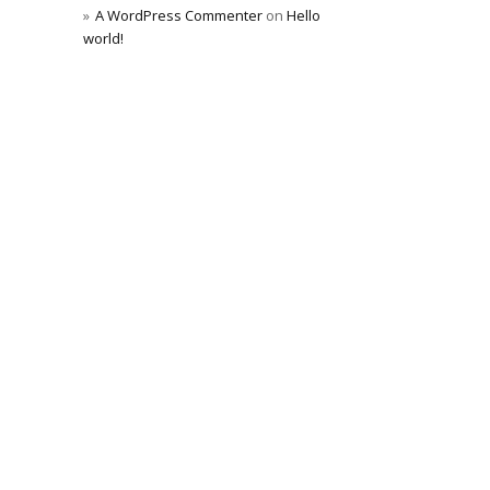
A WordPress Commenter
on
Hello
world!