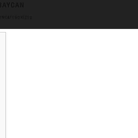
RBAYCAN
UNCATEGORIZED