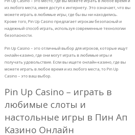
Pin Up Casino – это место, где вы можете играть в любое время и
из любого места, имея доступ к интернету. Это означает, что вы
можете играть в любимые игры, где бы вы ни находились.
Кроме того, Pin Up Casino предлагает игрокам безопасный и
надежный способ играть, используя современные технологии
безопасности.
Pin Up Casino – это отличный выбор для игроков, которые ищут
онлайн-казино, где они могут играть в любимые игры и
получать удовольствие. Если вы ищете онлайн-казино, где вы
можете играть в любое время и из любого места, то Pin Up
Casino – это ваш выбор.
Pin Up Casino – играть в
любимые слоты и
настольные игры в Пин Ап
Казино Онлайн