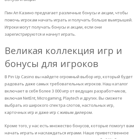
Пин Ап Казино предлагает различные бонусы и акции, чтобы
помочь игрокам начать играть и получать больше выигрышей.
Игроки могут получать бонусы и акции, если они
зарегистрируются и начнут играть.
Великая коллекция игр и
бонусы для игроков
В Pin Up Casino вы найдете огромный выбор игр, который будет
радовать даже самых требовательных игроков. Наш каталог
включает в себя более 3 000 игр от ведущих разработчиков,
включая NetEnt, Microgaming, Playtech и других. Вы сможете
выбрать из широкого спектра слотов, настольных игр,
карточных игр и даже игр с живым дилером.
Кроме того, у нас есть множество бонусов, которые помогут вам
начать играть и наслаждаться играми. Наше приветственное