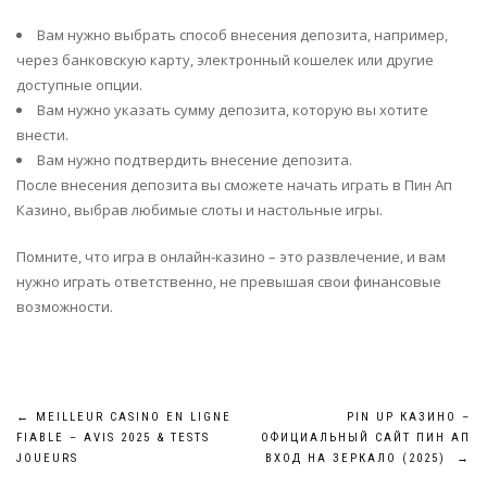
Вам нужно выбрать способ внесения депозита, например,
через банковскую карту, электронный кошелек или другие
доступные опции.
Вам нужно указать сумму депозита, которую вы хотите
внести.
Вам нужно подтвердить внесение депозита.
После внесения депозита вы сможете начать играть в Пин Ап
Казино, выбрав любимые слоты и настольные игры.
Помните, что игра в онлайн-казино – это развлечение, и вам
нужно играть ответственно, не превышая свои финансовые
возможности.
Post
←
MEILLEUR CASINO EN LIGNE
PIN UP КАЗИНО –
FIABLE – AVIS 2025 & TESTS
ОФИЦИАЛЬНЫЙ САЙТ ПИН АП
navigation
JOUEURS
ВХОД НА ЗЕРКАЛО (2025)
→