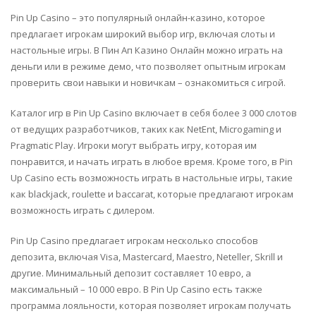
Pin Up Casino – это популярный онлайн-казино, которое
предлагает игрокам широкий выбор игр, включая слоты и
настольные игры. В Пин Ап Казино Онлайн можно играть на
деньги или в режиме демо, что позволяет опытным игрокам
проверить свои навыки и новичкам – ознакомиться с игрой.
Каталог игр в Pin Up Casino включает в себя более 3 000 слотов
от ведущих разработчиков, таких как NetEnt, Microgaming и
Pragmatic Play. Игроки могут выбрать игру, которая им
понравится, и начать играть в любое время. Кроме того, в Pin
Up Casino есть возможность играть в настольные игры, такие
как blackjack, roulette и baccarat, которые предлагают игрокам
возможность играть с дилером.
Pin Up Casino предлагает игрокам несколько способов
депозита, включая Visa, Mastercard, Maestro, Neteller, Skrill и
другие. Минимальный депозит составляет 10 евро, а
максимальный – 10 000 евро. В Pin Up Casino есть также
программа лояльности, которая позволяет игрокам получать