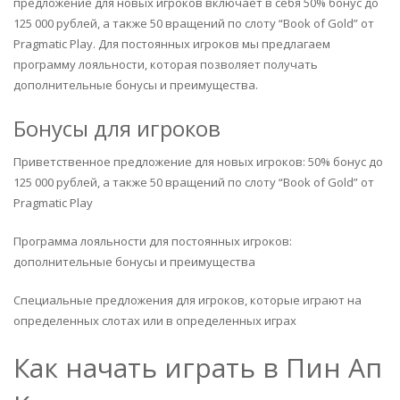
предложение для новых игроков включает в себя 50% бонус до
125 000 рублей, а также 50 вращений по слоту “Book of Gold” от
Pragmatic Play. Для постоянных игроков мы предлагаем
программу лояльности, которая позволяет получать
дополнительные бонусы и преимущества.
Бонусы для игроков
Приветственное предложение для новых игроков: 50% бонус до
125 000 рублей, а также 50 вращений по слоту “Book of Gold” от
Pragmatic Play
Программа лояльности для постоянных игроков:
дополнительные бонусы и преимущества
Специальные предложения для игроков, которые играют на
определенных слотах или в определенных играх
Как начать играть в Пин Ап