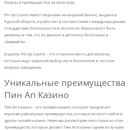
бонусы и преимущества за свою игру.
Pin Up Casino имеет лицензию на игорный бизнес, выдана в
Курской области, и работает в соответствии с международными
стандартами безопасности и честности. Игроки могут быть
уверены в том, что их данные и депозиты безопасны и
защищены.
В целом, Pin Up Casino – это отличное место для игроков,
которые ищут широкий выбор игр и безопасное и честное
игорное заведение.
Уникальные преимущества
Пин Ап Казино
Пин Ап Казино – это онлайн-казино, которое предлагает
игрокам уникальные преимущества, которые не могут найти в
других онлайн-казино. Ниже мы рассмотрим некоторые из этих
преимуществ, которые делают Пин Ап Казино одним из лучших