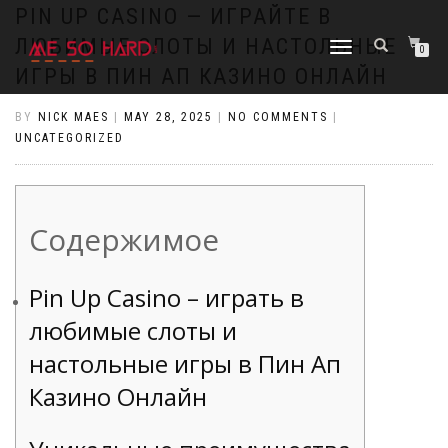
https://pin-up-cazino.kz/
pinap
lucky jet
pinup az
luckyjet
https://pin-up-oynay.com/
https://mostbet-play.kz/
pin up
PIN UP CASINO — ИГРАЙТЕ В
ЛЮБИМЫЕ СЛОТЫ И НАСТОЛЬНЫЕ
TOGGLE
0
NAVIGATION
ИГРЫ В ПИН АП КАЗИНО ОНЛАЙН
BY
NICK MAES
|
MAY 28, 2025
|
NO COMMENTS
|
UNCATEGORIZED
Содержимое
Pin Up Casino – играть в
любимые слоты и
настольные игры в Пин Ап
Казино Онлайн