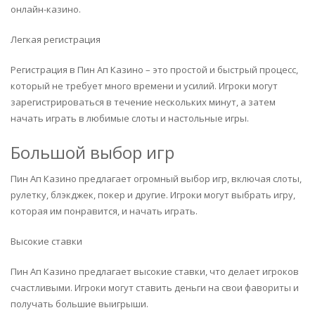
онлайн-казино.
Легкая регистрация
Регистрация в Пин Ап Казино – это простой и быстрый процесс,
который не требует много времени и усилий. Игроки могут
зарегистрироваться в течение нескольких минут, а затем
начать играть в любимые слоты и настольные игры.
Большой выбор игр
Пин Ап Казино предлагает огромный выбор игр, включая слоты,
рулетку, блэкджек, покер и другие. Игроки могут выбрать игру,
которая им понравится, и начать играть.
Высокие ставки
Пин Ап Казино предлагает высокие ставки, что делает игроков
счастливыми. Игроки могут ставить деньги на свои фавориты и
получать большие выигрыши.