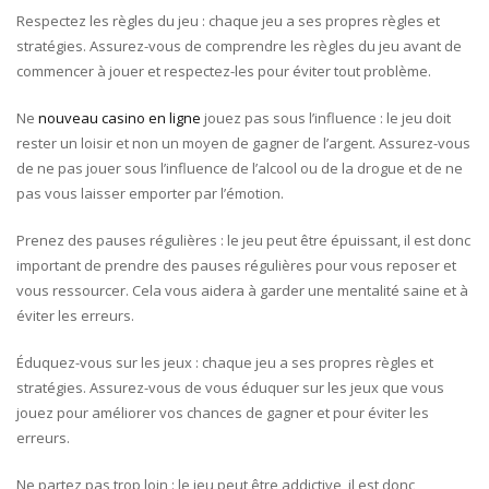
Respectez les règles du jeu : chaque jeu a ses propres règles et
stratégies. Assurez-vous de comprendre les règles du jeu avant de
commencer à jouer et respectez-les pour éviter tout problème.
Ne
nouveau casino en ligne
jouez pas sous l’influence : le jeu doit
rester un loisir et non un moyen de gagner de l’argent. Assurez-vous
de ne pas jouer sous l’influence de l’alcool ou de la drogue et de ne
pas vous laisser emporter par l’émotion.
Prenez des pauses régulières : le jeu peut être épuissant, il est donc
important de prendre des pauses régulières pour vous reposer et
vous ressourcer. Cela vous aidera à garder une mentalité saine et à
éviter les erreurs.
Éduquez-vous sur les jeux : chaque jeu a ses propres règles et
stratégies. Assurez-vous de vous éduquer sur les jeux que vous
jouez pour améliorer vos chances de gagner et pour éviter les
erreurs.
Ne partez pas trop loin : le jeu peut être addictive, il est donc