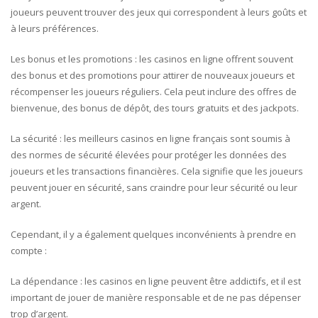
joueurs peuvent trouver des jeux qui correspondent à leurs goûts et
à leurs préférences.
Les bonus et les promotions : les casinos en ligne offrent souvent
des bonus et des promotions pour attirer de nouveaux joueurs et
récompenser les joueurs réguliers. Cela peut inclure des offres de
bienvenue, des bonus de dépôt, des tours gratuits et des jackpots.
La sécurité : les meilleurs casinos en ligne français sont soumis à
des normes de sécurité élevées pour protéger les données des
joueurs et les transactions financières. Cela signifie que les joueurs
peuvent jouer en sécurité, sans craindre pour leur sécurité ou leur
argent.
Cependant, il y a également quelques inconvénients à prendre en
compte :
La dépendance : les casinos en ligne peuvent être addictifs, et il est
important de jouer de manière responsable et de ne pas dépenser
trop d’argent.