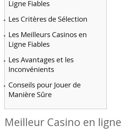
Ligne Fiables
Les Critères de Sélection
Les Meilleurs Casinos en
Ligne Fiables
Les Avantages et les
Inconvénients
Conseils pour Jouer de
Manière Sûre
Meilleur Casino en ligne