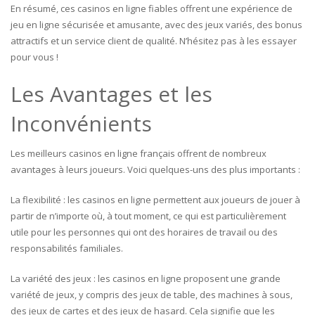
En résumé, ces casinos en ligne fiables offrent une expérience de
jeu en ligne sécurisée et amusante, avec des jeux variés, des bonus
attractifs et un service client de qualité. N’hésitez pas à les essayer
pour vous !
Les Avantages et les
Inconvénients
Les meilleurs casinos en ligne français offrent de nombreux
avantages à leurs joueurs. Voici quelques-uns des plus importants :
La flexibilité : les casinos en ligne permettent aux joueurs de jouer à
partir de n’importe où, à tout moment, ce qui est particulièrement
utile pour les personnes qui ont des horaires de travail ou des
responsabilités familiales.
La variété des jeux : les casinos en ligne proposent une grande
variété de jeux, y compris des jeux de table, des machines à sous,
des jeux de cartes et des jeux de hasard. Cela signifie que les