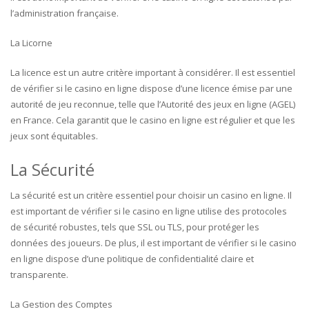
l’administration française.
La Licorne
La licence est un autre critère important à considérer. Il est essentiel
de vérifier si le casino en ligne dispose d’une licence émise par une
autorité de jeu reconnue, telle que l’Autorité des jeux en ligne (AGEL)
en France. Cela garantit que le casino en ligne est régulier et que les
jeux sont équitables.
La Sécurité
La sécurité est un critère essentiel pour choisir un casino en ligne. Il
est important de vérifier si le casino en ligne utilise des protocoles
de sécurité robustes, tels que SSL ou TLS, pour protéger les
données des joueurs. De plus, il est important de vérifier si le casino
en ligne dispose d’une politique de confidentialité claire et
transparente.
La Gestion des Comptes