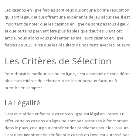
Les casinos en ligne fiables sont ceux qui ont une bonne réputation,
qui sont légaux et qui offrent une expérience de jeu sécurisée. Il est
important de noter que les casinos en ligne ne sont pas tous égaux
et que certains peuvent être plus fiables que d’autres. Dans cet
article, nous allons vous présenter les meilleurs casinos en ligne
fiables de 2025, ainsi que les résultats de nos tests avec les joueurs.
Les Critères de Sélection
Pour choisir le meilleur casino en ligne, il est essentiel de considérer
plusieurs critères de sélection. Voici les principaux facteurs à
prendre en compte :
La Légalité
Il est crucial de vérifier si le casino en ligne est légal en France. En
effet, certains casinos en ligne ne sont pas autorisés à fonctionner
dans le pays, ce qui peut entraîner des problèmes pour les joueurs.
Il est donc important de vérifier si le casino en ligne est autorisé par