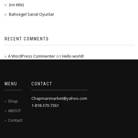
(no title)
Bahsegel Sanal Oyunlar
RECENT COMMENTS
A WordPress Commenter
on
Hello world!
MENU
CONTACT
Chapmanmarket@yahoo.com
Shop
1-818-370-7361
ABOUT
Contact