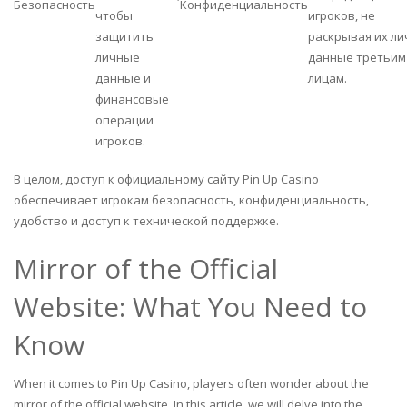
Безопасность
Конфиденциальность
чтобы
игроков, не
защитить
раскрывая их л
личные
данные третьим
данные и
лицам.
финансовые
операции
игроков.
В целом, доступ к официальному сайту Pin Up Casino
обеспечивает игрокам безопасность, конфиденциальность,
удобство и доступ к технической поддержке.
Mirror of the Official
Website: What You Need to
Know
When it comes to Pin Up Casino, players often wonder about the
mirror of the official website. In this article, we will delve into the