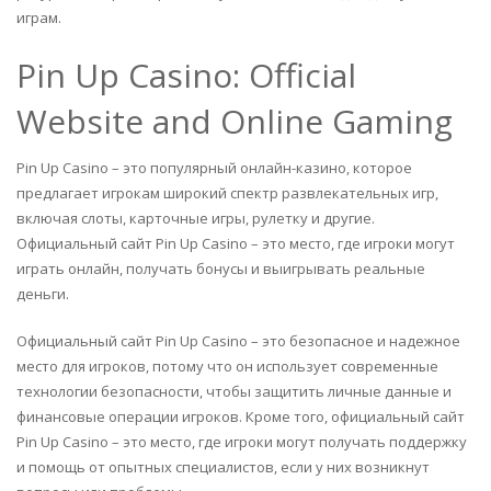
играм.
Pin Up Casino: Official
Website and Online Gaming
Pin Up Casino – это популярный онлайн-казино, которое
предлагает игрокам широкий спектр развлекательных игр,
включая слоты, карточные игры, рулетку и другие.
Официальный сайт Pin Up Casino – это место, где игроки могут
играть онлайн, получать бонусы и выигрывать реальные
деньги.
Официальный сайт Pin Up Casino – это безопасное и надежное
место для игроков, потому что он использует современные
технологии безопасности, чтобы защитить личные данные и
финансовые операции игроков. Кроме того, официальный сайт
Pin Up Casino – это место, где игроки могут получать поддержку
и помощь от опытных специалистов, если у них возникнут