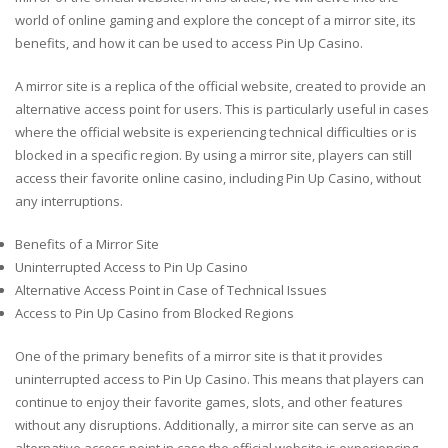
world of online gaming and explore the concept of a mirror site, its
benefits, and how it can be used to access Pin Up Casino.
A mirror site is a replica of the official website, created to provide an
alternative access point for users. This is particularly useful in cases
where the official website is experiencing technical difficulties or is
blocked in a specific region. By using a mirror site, players can still
access their favorite online casino, including Pin Up Casino, without
any interruptions.
Benefits of a Mirror Site
Uninterrupted Access to Pin Up Casino
Alternative Access Point in Case of Technical Issues
Access to Pin Up Casino from Blocked Regions
One of the primary benefits of a mirror site is that it provides
uninterrupted access to Pin Up Casino. This means that players can
continue to enjoy their favorite games, slots, and other features
without any disruptions. Additionally, a mirror site can serve as an
alternative access point in case the official website is experiencing