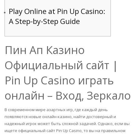
Play Online at Pin Up Casino:
A Step-by-Step Guide
Пин Ап Казино
Официальный сайт |
Pin Up Casino играть
онлайн – Вход, Зеркало
В современном мире азартных игр, где каждый день
появляются новые онлайн-казино, найти достоверный и
надежный игрок может быть сложной задачей. Однако, если вы
ищете официальный сайт Pin Up Casino, то вы на правильном