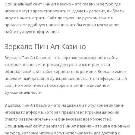
Официальный сайт Пин Ап Казино – это главный ресурс, где
игроки могут зарегистрироваться, сделать депозит, выбрать
игру и начать играть. Сайт доступен на русском языке и
предлагает удобную навигацию, чтобы игроки могли легко
найти нужную информацию.
Зеркало Пин Ап Казино
Зеркало Пин Ап Казино – это зеркало официального сайта,
которое позволяет игрокам доступаться к играм, если
официальный сайт заблокирован в их регионе. Зеркало имеет
аналогичный дизайн и функциональность, что и официальный
сайт, но может иметь некоторые отличия в дизайне и
функциональности.
В целом, Пин Ап Казино – это надежная и популярная онлайн-
игровая платформа, которая предлагает игрокам широкий
спектр развлекательных и финансовых возможностей.
Официальный сайт и зеркало Пин Ап Казино – это два основных
ресурса, которые игроки могут использовать для доступа к