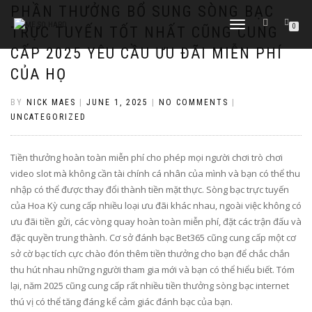
https://pin-up-cazino.kz/
pinap
lucky jet
pinup az
luckyjet
https://pin-up-oynay.com/
https://mostbet-play.kz/
pin up
PHẦN THƯỞNG BỔ SUNG SÒNG BẠC
TOGGLE
0
TRỰC TUYẾN TỐT NHẤT CŨNG CUNG
NAVIGATION
CẤP 2025 YÊU CẦU ƯU ĐÃI MIỄN PHÍ
CỦA HỌ
BY
NICK MAES
|
JUNE 1, 2025
|
NO COMMENTS
|
UNCATEGORIZED
Tiền thưởng hoàn toàn miễn phí cho phép mọi người chơi trò chơi
video slot mà không cần tài chính cá nhân của mình và bạn có thể thu
nhập có thể được thay đổi thành tiền mặt thực. Sòng bạc trực tuyến
của Hoa Kỳ cung cấp nhiều loại ưu đãi khác nhau, ngoài việc không có
ưu đãi tiền gửi, các vòng quay hoàn toàn miễn phí, đặt các trận đấu và
đặc quyền trung thành.
Cơ sở đánh bạc Bet365 cũng cung cấp một cơ
sở cờ bạc tích cực chào đón thêm tiền thưởng cho bạn để chắc chắn
thu hút nhau những người tham gia mới và bạn có thể hiểu biết. Tóm
lại, năm 2025 cũng cung cấp rất nhiều tiền thưởng sòng bạc internet
thú vị có thể tăng đáng kể cảm giác đánh bạc của bạn.