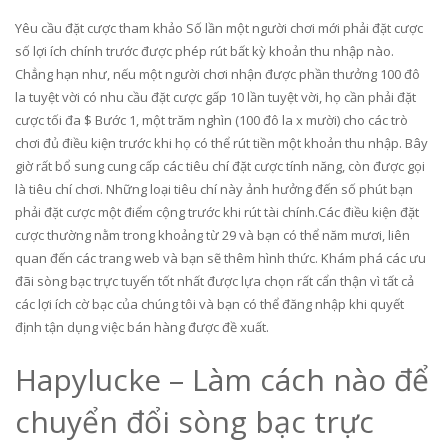
Yêu cầu đặt cược tham khảo Số lần một người chơi mới phải đặt cược
số lợi ích chính trước được phép rút bất kỳ khoản thu nhập nào.
Chẳng hạn như, nếu một người chơi nhận được phần thưởng 100 đô
la tuyệt vời có nhu cầu đặt cược gấp 10 lần tuyệt vời, họ cần phải đặt
cược tối đa $ Bước 1, một trăm nghìn (100 đô la x mười) cho các trò
chơi đủ điều kiện trước khi họ có thể rút tiền một khoản thu nhập. Bây
giờ rất bổ sung cung cấp các tiêu chí đặt cược tính năng, còn được gọi
là tiêu chí chơi. Những loại tiêu chí này ảnh hưởng đến số phút bạn
phải đặt cược một điểm cộng trước khi rút tài chính.Các điều kiện đặt
cược thường nằm trong khoảng từ 29 và bạn có thể năm mươi, liên
quan đến các trang web và bạn sẽ thêm hình thức. Khám phá các ưu
đãi sòng bạc trực tuyến tốt nhất được lựa chọn rất cẩn thận vì tất cả
các lợi ích cờ bạc của chúng tôi và bạn có thể đăng nhập khi quyết
định tận dụng việc bán hàng được đề xuất.
Hapylucke – Làm cách nào để
chuyển đổi sòng bạc trực