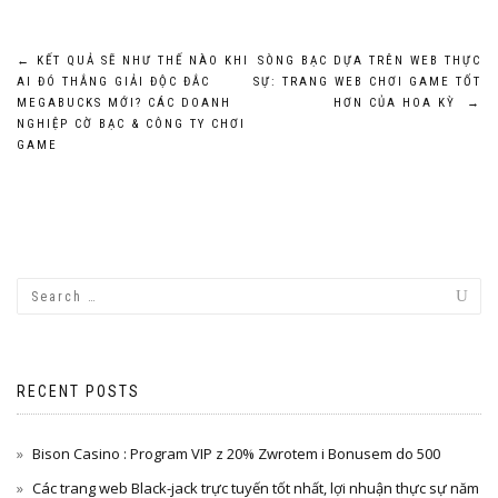
Post
←
KẾT QUẢ SẼ NHƯ THẾ NÀO KHI
SÒNG BẠC DỰA TRÊN WEB THỰC
AI ĐÓ THẮNG GIẢI ĐỘC ĐẮC
SỰ: TRANG WEB CHƠI GAME TỐT
navigation
MEGABUCKS MỚI? CÁC DOANH
HƠN CỦA HOA KỲ
→
NGHIỆP CỜ BẠC & CÔNG TY CHƠI
GAME
RECENT POSTS
Bison Casino : Program VIP z 20% Zwrotem i Bonusem do 500
Các trang web Black-jack trực tuyến tốt nhất, lợi nhuận thực sự năm