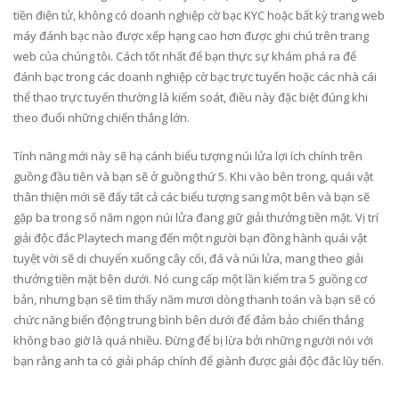
tiền điện tử, không có doanh nghiệp cờ bạc KYC hoặc bất kỳ trang web
máy đánh bạc nào được xếp hạng cao hơn được ghi chú trên trang
web của chúng tôi. Cách tốt nhất để bạn thực sự khám phá ra để
đánh bạc trong các doanh nghiệp cờ bạc trực tuyến hoặc các nhà cái
thể thao trực tuyến thường là kiểm soát, điều này đặc biệt đúng khi
theo đuổi những chiến thắng lớn.
Tính năng mới này sẽ hạ cánh biểu tượng núi lửa lợi ích chính trên
guồng đầu tiên và bạn sẽ ở guồng thứ 5. Khi vào bên trong, quái vật
thân thiện mới sẽ đẩy tất cả các biểu tượng sang một bên và bạn sẽ
gặp ba trong số năm ngọn núi lửa đang giữ giải thưởng tiền mặt. Vị trí
giải độc đắc Playtech mang đến một người bạn đồng hành quái vật
tuyệt vời sẽ di chuyển xuống cây cối, đá và núi lửa, mang theo giải
thưởng tiền mặt bên dưới. Nó cung cấp một lần kiểm tra 5 guồng cơ
bản, nhưng bạn sẽ tìm thấy năm mươi dòng thanh toán và bạn sẽ có
chức năng biến động trung bình bên dưới để đảm bảo chiến thắng
không bao giờ là quá nhiều. Đừng để bị lừa bởi những người nói với
bạn rằng anh ta có giải pháp chính để giành được giải độc đắc lũy tiến.