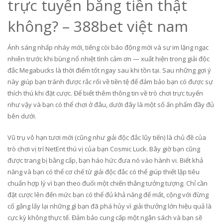
trực tuyến bằng tiền thật
không?
– 388bet việt nam
Ánh sáng nhấp nháy mới, tiếng còi báo động mới và sự im lặng ngạc
nhiên trước khi bùng nổ nhiệt tình cảm ơn — xuất hiện trong giải độc
đắc Megabucks là thời điểm tốt ngay sau khi tồn tại. Sau những gợi ý
này giúp bạn tránh được rắc rối về tiền tệ để đảm bảo bạn có được sự
thích thú khi đặt cược. Để biết thêm thông tin về trò chơi trực tuyến
như vậy và bạn có thể chơi ở đâu, dưới đây là một số ấn phẩm đầy đủ
bên dưới.
Vũ trụ vô hạn tươi mới (cũng như giải độc đắc lũy tiến) là chủ đề của
trò chơi vị trí NetEnt thú vị của bạn Cosmic Luck. Bây giờ bạn cũng
được trang bị bằng cấp, bạn háo hức đưa nó vào hành vi. Biết khả
năng và bạn có thể cơ chế từ giải độc đắc có thể giúp thiết lập tiêu
chuẩn hợp lý vì bạn theo đuổi một chiến thắng tưởng tượng. Chỉ cần
đặt cược lên đến mức bạn có thể đủ khả năng để mất, cộng với đừng
cố gắng lấy lại những gì bạn đã phá hủy vì giải thưởng lớn hiệu quả là
cực kỳ không thực tế. Đảm bảo cung cấp một ngân sách và bạn sẽ