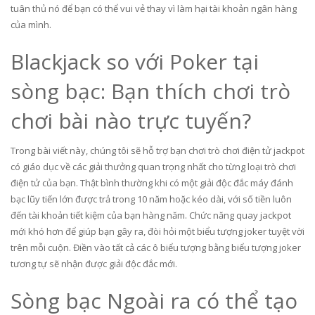
tuân thủ nó để bạn có thể vui vẻ thay vì làm hại tài khoản ngân hàng
của mình.
Blackjack so với Poker tại
sòng bạc: Bạn thích chơi trò
chơi bài nào trực tuyến?
Trong bài viết này, chúng tôi sẽ hỗ trợ bạn chơi trò chơi điện tử jackpot
có giáo dục về các giải thưởng quan trọng nhất cho từng loại trò chơi
điện tử của bạn. Thật bình thường khi có một giải độc đắc máy đánh
bạc lũy tiến lớn được trả trong 10 năm hoặc kéo dài, với số tiền luôn
đến tài khoản tiết kiệm của bạn hàng năm. Chức năng quay jackpot
mới khó hơn để giúp bạn gây ra, đòi hỏi một biểu tượng joker tuyệt vời
trên mỗi cuộn. Điền vào tất cả các ô biểu tượng bằng biểu tượng joker
tương tự sẽ nhận được giải độc đắc mới.
Sòng bạc Ngoài ra có thể tạo