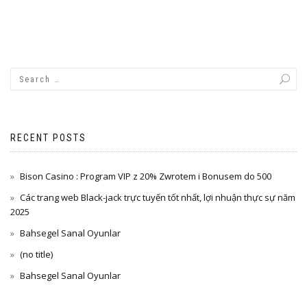
RECENT POSTS
Bison Casino : Program VIP z 20% Zwrotem i Bonusem do 500
Các trang web Black-jack trực tuyến tốt nhất, lợi nhuận thực sự năm
2025
Bahsegel Sanal Oyunlar
(no title)
Bahsegel Sanal Oyunlar