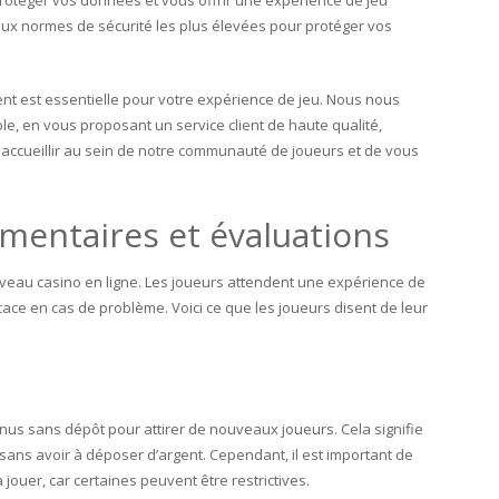
protéger vos données et vous offrir une expérience de jeu
ux normes de sécurité les plus élevées pour protéger vos
nt est essentielle pour votre expérience de jeu. Nous nous
le, en vous proposant un service client de haute qualité,
accueillir au sein de notre communauté de joueurs et de vous
mmentaires et évaluations
ouveau casino en ligne. Les joueurs attendent une expérience de
cace en cas de problème. Voici ce que les joueurs disent de leur
us sans dépôt pour attirer de nouveaux joueurs. Cela signifie
ns avoir à déposer d’argent. Cependant, il est important de
jouer, car certaines peuvent être restrictives.