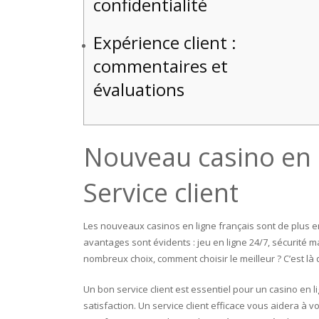
confidentialité
Expérience client :
commentaires et
évaluations
Nouveau casino en l
Service client
Les nouveaux casinos en ligne français sont de plus e
avantages sont évidents : jeu en ligne 24/7, sécurité 
nombreux choix, comment choisir le meilleur ? C’est là q
Un bon service client est essentiel pour un casino en l
satisfaction. Un service client efficace vous aidera à 