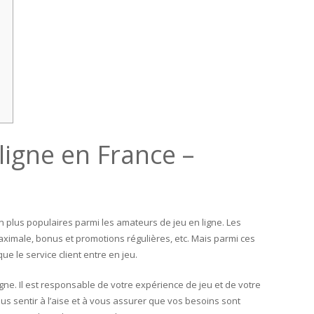
igne en France –
n plus populaires parmi les amateurs de jeu en ligne. Les
maximale, bonus et promotions régulières, etc. Mais parmi ces
ue le service client entre en jeu.
igne. Il est responsable de votre expérience de jeu et de votre
vous sentir à l’aise et à vous assurer que vos besoins sont