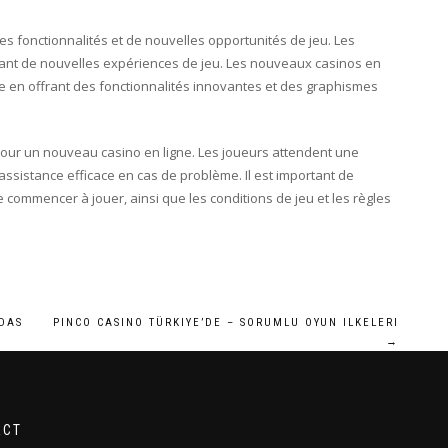
s fonctionnalités et de nouvelles opportunités de jeu. Les
frant de nouvelles expériences de jeu. Les nouveaux casinos en
e en offrant des fonctionnalités innovantes et des graphismes
e pour un nouveau casino en ligne. Les joueurs attendent une
assistance efficace en cas de problème. Il est important de
de commencer à jouer, ainsi que les conditions de jeu et les règles
DAS
PINCO CASINO TÜRKIYE’DE – SORUMLU OYUN ILKELERI
→
ACT