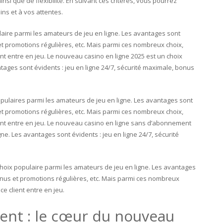
nsi que de flexibilité. En suivant ces critères, vous pourrez
ins et à vos attentes.
laire parmi les amateurs de jeu en ligne. Les avantages sont
 et promotions régulières, etc. Mais parmi ces nombreux choix,
ient entre en jeu. Le nouveau casino en ligne 2025 est un choix
tages sont évidents : jeu en ligne 24/7, sécurité maximale, bonus
pulaires parmi les amateurs de jeu en ligne. Les avantages sont
 et promotions régulières, etc. Mais parmi ces nombreux choix,
client entre en jeu. Le nouveau casino en ligne sans d’abonnement
ne. Les avantages sont évidents : jeu en ligne 24/7, sécurité
hoix populaire parmi les amateurs de jeu en ligne. Les avantages
bonus et promotions régulières, etc. Mais parmi ces nombreux
ce client entre en jeu.
lient : le cœur du nouveau