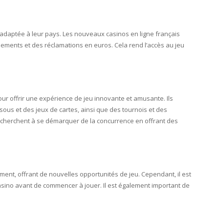
adaptée à leur pays. Les nouveaux casinos en ligne français
iements et des réclamations en euros. Cela rend l’accès au jeu
r offrir une expérience de jeu innovante et amusante. Ils
ous et des jeux de cartes, ainsi que des tournois et des
 cherchent à se démarquer de la concurrence en offrant des
ent, offrant de nouvelles opportunités de jeu. Cependant, il est
 casino avant de commencer à jouer. Il est également important de