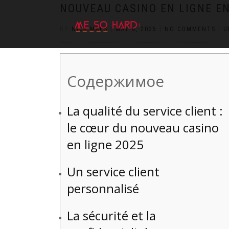
https://pin-up-cazino.kz/
pinap
lucky jet
pinup az
luckyjet
https://pin-up-oynay.com/
https://mostbet-play.kz/
pin up
NOUVEAU CASINO EN LIGNE EN
BY
NICK MAES
|
MAY 6, 2025
|
NO COMMENTS
|
U
Содержимое
La qualité du service client :
le cœur du nouveau casino
en ligne 2025
Un service client
personnalisé
La sécurité et la