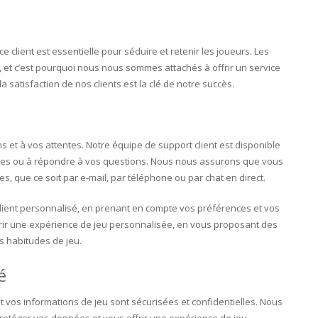
e client est essentielle pour séduire et retenir les joueurs. Les
 et c’est pourquoi nous nous sommes attachés à offrir un service
satisfaction de nos clients est la clé de notre succès.
et à vos attentes. Notre équipe de support client est disponible
èmes ou à répondre à vos questions. Nous nous assurons que vous
, que ce soit par e-mail, par téléphone ou par chat en direct.
lient personnalisé, en prenant en compte vos préférences et vos
rir une expérience de jeu personnalisée, en vous proposant des
s habitudes de jeu.
é
os informations de jeu sont sécurisées et confidentielles. Nous