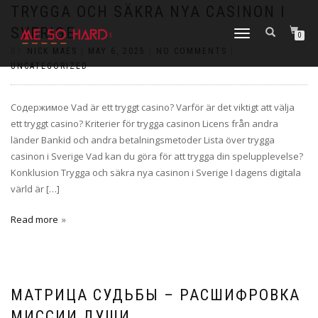
https://pin-up-cazino.kz/
pinap
lucky jet
pinup az
luckyjet
https://pin-up-oynay.com/
https://mostbet-play.kz/
pin up
TRYGGA OCH SÄKRA NYA CASINON I
SVERIGE
TOGGLE
0
NAVIGATION
BY
NICK MAES
|
MAY 6, 2025
|
NO COMMENTS
|
UNCATEGORIZED
Содержимое Vad är ett tryggt casino? Varför är det viktigt att välja
ett tryggt casino? Kriterier för trygga casinon Licens från andra
länder Bankid och andra betalningsmetoder Lista över trygga
casinon i Sverige Vad kan du göra för att trygga din spelupplevelse?
Konklusion Trygga och säkra nya casinon i Sverige I dagens digitala
värld är […]
Read more
МАТРИЦА СУДЬБЫ – РАСШИФРОВКА
МИССИИ ДУШИ