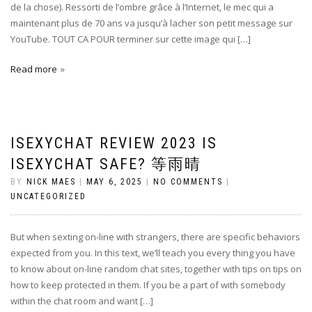
de la chose). Ressorti de l’ombre grâce à l’Internet, le mec qui a
maintenant plus de 70 ans va jusqu’à lacher son petit message sur
YouTube. TOUT CA POUR terminer sur cette image qui […]
Read more
ISEXYCHAT REVIEW 2023 IS
ISEXYCHAT SAFE? 等雨晴
BY
NICK MAES
|
MAY 6, 2025
|
NO COMMENTS
|
UNCATEGORIZED
But when sexting on-line with strangers, there are specific behaviors
expected from you. In this text, we’ll teach you every thing you have
to know about on-line random chat sites, together with tips on tips on
how to keep protected in them. If you be a part of with somebody
within the chat room and want […]