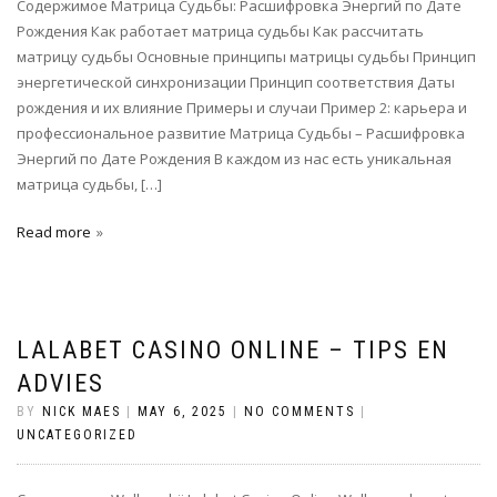
Содержимое Матрица Судьбы: Расшифровка Энергий по Дате
Рождения Как работает матрица судьбы Как рассчитать
матрицу судьбы Основные принципы матрицы судьбы Принцип
энергетической синхронизации Принцип соответствия Даты
рождения и их влияние Примеры и случаи Пример 2: карьера и
профессиональное развитие Матрица Судьбы – Расшифровка
Энергий по Дате Рождения В каждом из нас есть уникальная
матрица судьбы, […]
Read more
LALABET CASINO ONLINE – TIPS EN
ADVIES
BY
NICK MAES
|
MAY 6, 2025
|
NO COMMENTS
|
UNCATEGORIZED