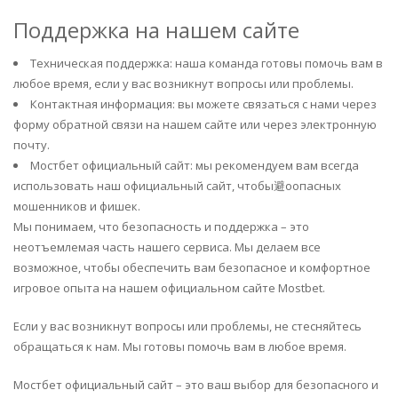
Поддержка на нашем сайте
Техническая поддержка: наша команда готовы помочь вам в
любое время, если у вас возникнут вопросы или проблемы.
Контактная информация: вы можете связаться с нами через
форму обратной связи на нашем сайте или через электронную
почту.
Мостбет официальный сайт: мы рекомендуем вам всегда
использовать наш официальный сайт, чтобы避оопасных
мошенников и фишек.
Мы понимаем, что безопасность и поддержка – это
неотъемлемая часть нашего сервиса. Мы делаем все
возможное, чтобы обеспечить вам безопасное и комфортное
игровое опыта на нашем официальном сайте Mostbet.
Если у вас возникнут вопросы или проблемы, не стесняйтесь
обращаться к нам. Мы готовы помочь вам в любое время.
Мостбет официальный сайт – это ваш выбор для безопасного и