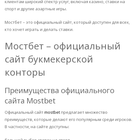
клиентам широкий спектр услуг, включая казино, ставки на
спорт и другие азартные игры.
Мостбет – это официальный сайт, который доступен для всех,
кто хочет играть и делать ставки.
Мостбет – официальный
сайт букмекерской
конторы
Преимущества официального
сайта Mostbet
Официальный сайт
mostbet
предлагает множество
преимуществ, которые делают его популярным среди игроков.
В частности, на сайте доступны: