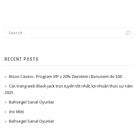
navigation
RECENT POSTS
Bison Casino : Program VIP z 20% Zwrotem i Bonusem do 500
Các trang web Black-jack trực tuyến tốt nhất, lợi nhuận thực sự năm
2025
Bahsegel Sanal Oyunlar
(no title)
Bahsegel Sanal Oyunlar