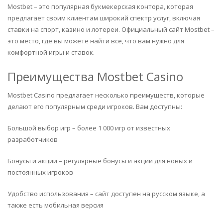
Mostbet – это популярная букмекерская контора, которая
предлагает своим клиентам широкий спектр услуг, включая
ставки на спорт, казино и лотереи. Официальный сайт Mostbet –
это место, где вы можете найти все, что вам нужно для
комфортной игры и ставок.
Преимущества Mostbet Casino
Mostbet Casino предлагает несколько преимуществ, которые
делают его популярным среди игроков. Вам доступны:
Большой выбор игр – более 1 000 игр от известных
разработчиков
Бонусы и акции – регулярные бонусы и акции для новых и
постоянных игроков
Удобство использования – сайт доступен на русском языке, а
также есть мобильная версия