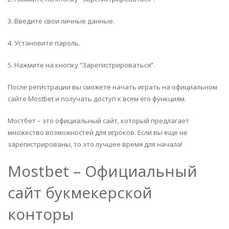
3. Введите свои личные данные.
4. Установите пароль.
5. Нажмите на кнопку “Зарегистрироваться”.
После регистрации вы сможете начать играть на официальном
сайте Mostbet и получать доступ к всем его функциям.
Мостбет – это официальный сайт, который предлагает
множество возможностей для игроков. Если вы еще не
зарегистрированы, то это лучшее время для начала!
Mostbet – Официальный
сайт букмекерской
конторы