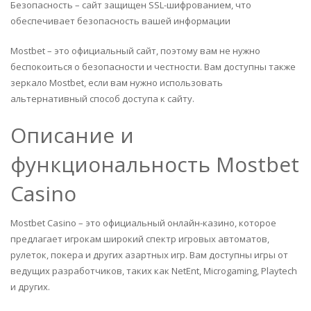
Безопасность – сайт защищен SSL-шифрованием, что
обеспечивает безопасность вашей информации
Mostbet – это официальный сайт, поэтому вам не нужно
беспокоиться о безопасности и честности. Вам доступны также
зеркало Mostbet, если вам нужно использовать
альтернативный способ доступа к сайту.
Описание и
функциональность Mostbet
Casino
Mostbet Casino – это официальный онлайн-казино, которое
предлагает игрокам широкий спектр игровых автоматов,
рулеток, покера и других азартных игр. Вам доступны игры от
ведущих разработчиков, таких как NetEnt, Microgaming, Playtech
и других.