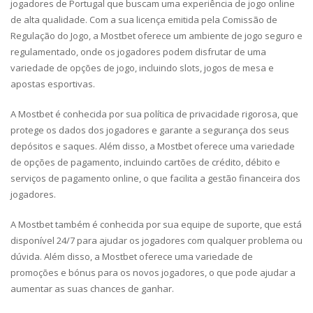
jogadores de Portugal que buscam uma experiência de jogo online
de alta qualidade. Com a sua licença emitida pela Comissão de
Regulação do Jogo, a Mostbet oferece um ambiente de jogo seguro e
regulamentado, onde os jogadores podem disfrutar de uma
variedade de opções de jogo, incluindo slots, jogos de mesa e
apostas esportivas.
A Mostbet é conhecida por sua política de privacidade rigorosa, que
protege os dados dos jogadores e garante a segurança dos seus
depósitos e saques. Além disso, a Mostbet oferece uma variedade
de opções de pagamento, incluindo cartões de crédito, débito e
serviços de pagamento online, o que facilita a gestão financeira dos
jogadores.
A Mostbet também é conhecida por sua equipe de suporte, que está
disponível 24/7 para ajudar os jogadores com qualquer problema ou
dúvida. Além disso, a Mostbet oferece uma variedade de
promoções e bónus para os novos jogadores, o que pode ajudar a
aumentar as suas chances de ganhar.