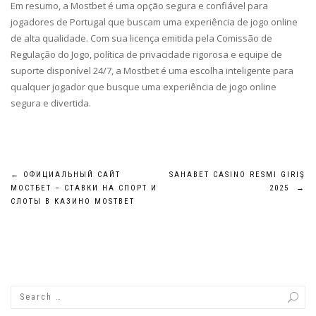
Em resumo, a Mostbet é uma opção segura e confiável para
jogadores de Portugal que buscam uma experiência de jogo online
de alta qualidade. Com sua licença emitida pela Comissão de
Regulação do Jogo, política de privacidade rigorosa e equipe de
suporte disponível 24/7, a Mostbet é uma escolha inteligente para
qualquer jogador que busque uma experiência de jogo online
segura e divertida.
Post
←
ОФИЦИАЛЬНЫЙ САЙТ
SAHABET CASINO RESMI GIRIŞ
МОСТБЕТ – СТАВКИ НА СПОРТ И
2025
→
navigation
СЛОТЫ В КАЗИНО MOSTBET