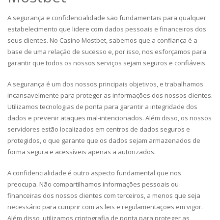
A segurança e confidencialidade são fundamentais para qualquer
estabelecimento que lidere com dados pessoais e financeiros dos
seus clientes. No Casino Mostbet, sabemos que a confiança é a
base de uma relação de sucesso e, por isso, nos esforçamos para
garantir que todos os nossos serviços sejam seguros e confiáveis.
A segurança é um dos nossos principais objetivos, e trabalhamos
incansavelmente para proteger as informações dos nossos clientes.
Utilizamos tecnologias de ponta para garantir a integridade dos
dados e prevenir ataques mal-intencionados. Além disso, os nossos
servidores estão localizados em centros de dados seguros e
protegidos, o que garante que os dados sejam armazenados de
forma segura e acessíveis apenas a autorizados.
A confidencialidade é outro aspecto fundamental que nos
preocupa. Não compartilhamos informações pessoais ou
financeiras dos nossos clientes com terceiros, a menos que seja
necessário para cumprir com as leis e regulamentações em vigor.
Além disso, utilizamos criptografia de ponta para proteger as