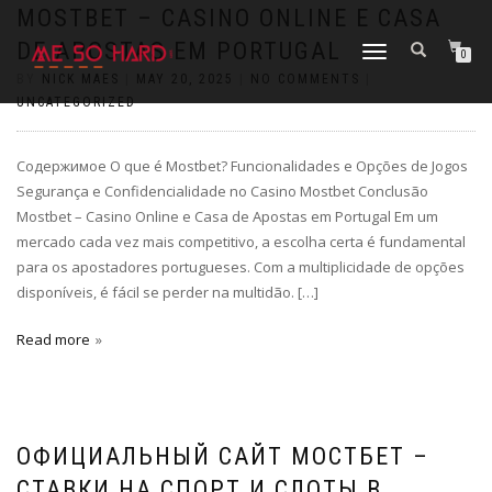
https://pin-up-cazino.kz/
pinap
lucky jet
pinup az
luckyjet
https://pin-up-oynay.com/
https://mostbet-play.kz/
pin up
MOSTBET – CASINO ONLINE E CASA
DE APOSTAS EM PORTUGAL
TOGGLE
0
NAVIGATION
BY
NICK MAES
|
MAY 20, 2025
|
NO COMMENTS
|
UNCATEGORIZED
Содержимое O que é Mostbet? Funcionalidades e Opções de Jogos
Segurança e Confidencialidade no Casino Mostbet Conclusão
Mostbet – Casino Online e Casa de Apostas em Portugal Em um
mercado cada vez mais competitivo, a escolha certa é fundamental
para os apostadores portugueses. Com a multiplicidade de opções
disponíveis, é fácil se perder na multidão. […]
Read more
ОФИЦИАЛЬНЫЙ САЙТ МОСТБЕТ –
СТАВКИ НА СПОРТ И СЛОТЫ В