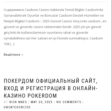
Содержимое Casibom Casino Hakkında Temel Bilgiler Casibom’da
Oynanabilecek Oyunlar ve Bonuslar Casibom Destek Hizmetleri ve
İletişim Bilgileri Casibom – 2025 Güncel Casino Giriş Linki casibom , en
güvenli ve güvenilir casino sitelerinden biridir. 2025 yılı için güncel
giriş linki ile kullanıcılarımızın oyunlarını rahat ve güvenle
oynatabilmesi için her zaman en iyi hizmeti sunmaktayız. Casibom
158 […]
Read more
ПОКЕРДОМ ОФИЦИАЛЬНЫЙ САЙТ,
ВХОД И РЕГИСТРАЦИЯ В ОНЛАЙН-
КАЗИНО POKERDOM
BY
NICK MAES
|
MAY 20, 2025
|
NO COMMENTS
|
UNCATEGORIZED