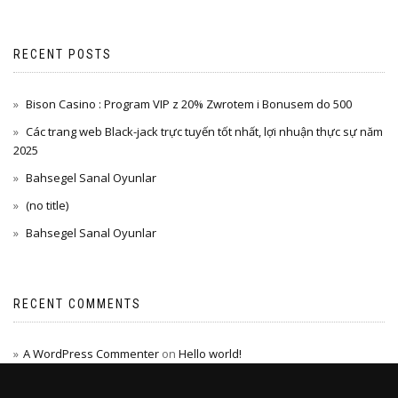
RECENT POSTS
Bison Casino : Program VIP z 20% Zwrotem i Bonusem do 500
Các trang web Black-jack trực tuyến tốt nhất, lợi nhuận thực sự năm
2025
Bahsegel Sanal Oyunlar
(no title)
Bahsegel Sanal Oyunlar
RECENT COMMENTS
A WordPress Commenter
on
Hello world!