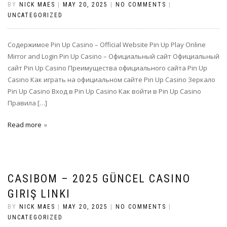
BY
NICK MAES
|
MAY 20, 2025
|
NO COMMENTS
|
UNCATEGORIZED
Содержимое Pin Up Casino – Official Website Pin Up Play Online
Mirror and Login Pin Up Casino – Официальный сайт Официальный
сайт Pin Up Casino Преимущества официального сайта Pin Up
Casino Как играть на официальном сайте Pin Up Casino Зеркало
Pin Up Casino Вход в Pin Up Casino Как войти в Pin Up Casino
Правила […]
Read more
CASIBOM – 2025 GÜNCEL CASINO
GIRIŞ LINKI
BY
NICK MAES
|
MAY 20, 2025
|
NO COMMENTS
|
UNCATEGORIZED