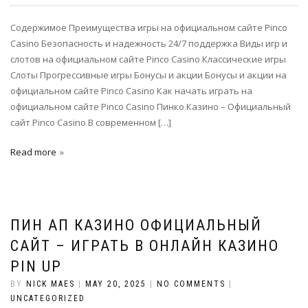
Содержимое Преимущества игры на официальном сайте Pinco
Casino Безопасность и надежность 24/7 поддержка Виды игр и
слотов на официальном сайте Pinco Casino Классические игры
Слоты Прогрессивные игры Бонусы и акции Бонусы и акции на
официальном сайте Pinco Casino Как начать играть на
официальном сайте Pinco Casino Пинко Казино – Официальный
сайт Pinco Casino В современном […]
Read more
ПИН АП КАЗИНО ОФИЦИАЛЬНЫЙ
САЙТ – ИГРАТЬ В ОНЛАЙН КАЗИНО
PIN UP
BY
NICK MAES
|
MAY 20, 2025
|
NO COMMENTS
|
UNCATEGORIZED