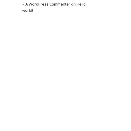
A WordPress Commenter
on
Hello
world!