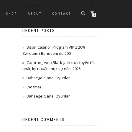
SHOP
ABOUT
CONTACT
0
RECENT POSTS
Bison Casino : Program VIP z 20%
Zwrotem i Bonusem do 500
Các trang web Black-jack trực tuyến tốt
nhất, lợi nhuận thực sự năm 2025
Bahsegel Sanal Oyunlar
(no title)
Bahsegel Sanal Oyunlar
RECENT COMMENTS