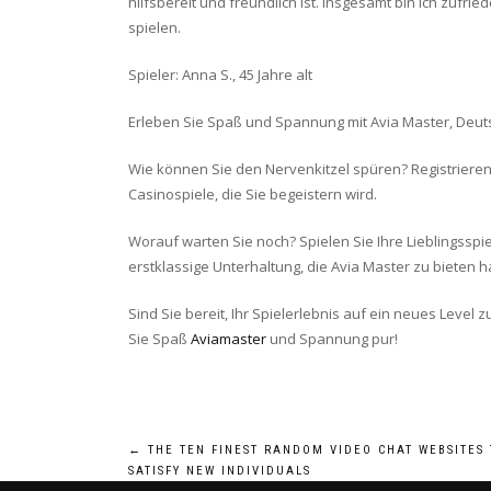
hilfsbereit und freundlich ist. Insgesamt bin ich zufr
spielen.
Spieler: Anna S., 45 Jahre alt
Erleben Sie Spaß und Spannung mit Avia Master, Deu
Wie können Sie den Nervenkitzel spüren? Registrieren
Casinospiele, die Sie begeistern wird.
Worauf warten Sie noch? Spielen Sie Ihre Lieblingsspie
erstklassige Unterhaltung, die Avia Master zu bieten ha
Sind Sie bereit, Ihr Spielerlebnis auf ein neues Leve
Sie Spaß
Aviamaster
und Spannung pur!
Post
←
THE TEN FINEST RANDOM VIDEO CHAT WEBSITES 
SATISFY NEW INDIVIDUALS