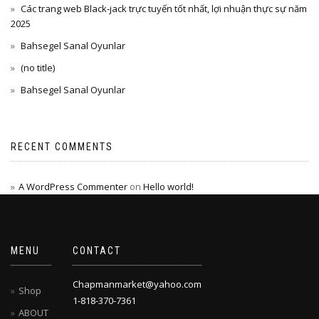
Các trang web Black-jack trực tuyến tốt nhất, lợi nhuận thực sự năm
2025
Bahsegel Sanal Oyunlar
(no title)
Bahsegel Sanal Oyunlar
RECENT COMMENTS
A WordPress Commenter
on
Hello world!
MENU
CONTACT
Chapmanmarket@yahoo.com
Shop
1-818-370-7361
ABOUT