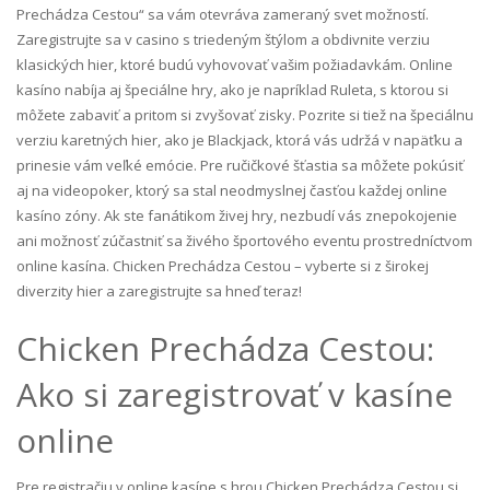
Prechádza Cestou“ sa vám otevráva zameraný svet možností.
Zaregistrujte sa v casino s triedeným štýlom a obdivnite verziu
klasických hier, ktoré budú vyhovovať vašim požiadavkám. Online
kasíno nabíja aj špeciálne hry, ako je napríklad Ruleta, s ktorou si
môžete zabaviť a pritom si zvyšovať zisky. Pozrite si tiež na špeciálnu
verziu karetných hier, ako je Blackjack, ktorá vás udržá v napäťku a
prinesie vám veľké emócie. Pre ručičkové šťastia sa môžete pokúsiť
aj na videopoker, ktorý sa stal neodmyslnej časťou každej online
kasíno zóny. Ak ste fanátikom živej hry, nezbudí vás znepokojenie
ani možnosť zúčastniť sa živého športového eventu prostredníctvom
online kasína. Chicken Prechádza Cestou – vyberte si z širokej
diverzity hier a zaregistrujte sa hneď teraz!
Chicken Prechádza Cestou:
Ako si zaregistrovať v kasíne
online
Pre registračiu v online kasíne s hrou Chicken Prechádza Cestou si