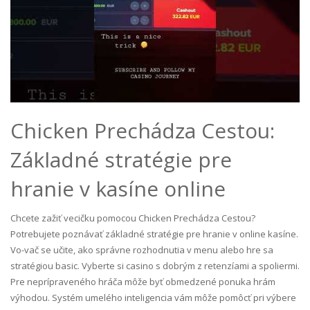
Chicken Prechádza Cestou:
Základné stratégie pre
hranie v kasíne online
Chcete zažiť vecičku pomocou Chicken Prechádza Cestou?
Potrebujete poznávať základné stratégie pre hranie v online kasíne.
Vo-vač se učite, ako správne rozhodnutia v menu alebo hre sa
stratégiou basic. Vyberte si casino s dobrým z retenzíami a spoliermi.
Pre neprípraveného hráča môže byť obmedzené ponuka hrám
výhodou. Systém umelého inteligencia vám môže pomôcť pri výbere