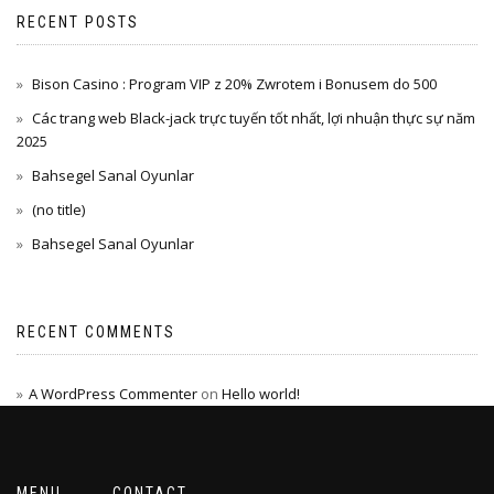
RECENT POSTS
Bison Casino : Program VIP z 20% Zwrotem i Bonusem do 500
Các trang web Black-jack trực tuyến tốt nhất, lợi nhuận thực sự năm
2025
Bahsegel Sanal Oyunlar
(no title)
Bahsegel Sanal Oyunlar
RECENT COMMENTS
A WordPress Commenter
on
Hello world!
MENU
CONTACT