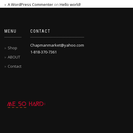
A WordPress Commenter
on
Hello world!
MENU
CONTACT
Chapmanmarket@yahoo.com
Shop
1-818-370-7361
ABOUT
Contact