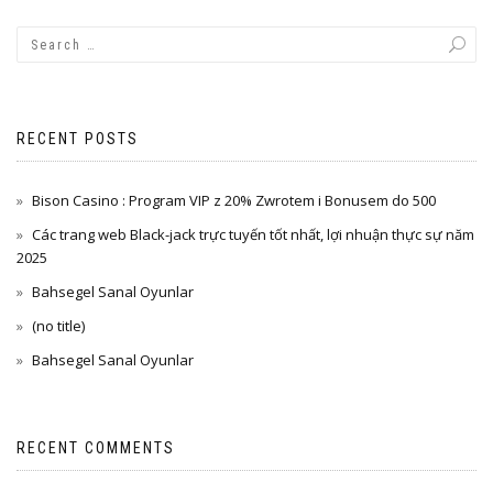
RECENT POSTS
Bison Casino : Program VIP z 20% Zwrotem i Bonusem do 500
Các trang web Black-jack trực tuyến tốt nhất, lợi nhuận thực sự năm
2025
Bahsegel Sanal Oyunlar
(no title)
Bahsegel Sanal Oyunlar
RECENT COMMENTS