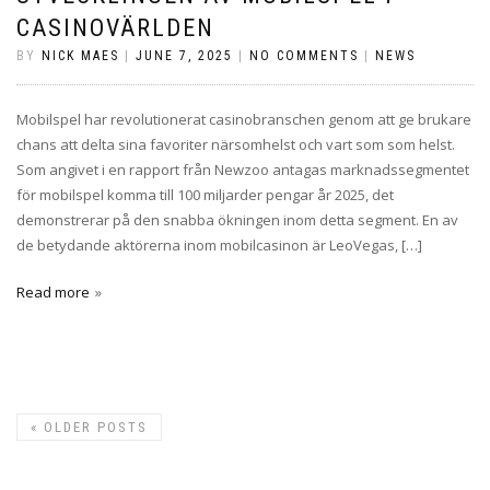
CASINOVÄRLDEN
BY
NICK MAES
|
JUNE 7, 2025
|
NO COMMENTS
|
NEWS
Mobilspel har revolutionerat casinobranschen genom att ge brukare
chans att delta sina favoriter närsomhelst och vart som som helst.
Som angivet i en rapport från Newzoo antagas marknadssegmentet
för mobilspel komma till 100 miljarder pengar år 2025, det
demonstrerar på den snabba ökningen inom detta segment. En av
de betydande aktörerna inom mobilcasinon är LeoVegas, […]
Read more
«
OLDER POSTS