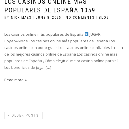
LOS CASINOS ONLINE MÁS
POPULARES DE ESPAÑA.1059
BY
NICK MAES
|
JUNE 8, 2025
|
NO COMMENTS
|
BLOG
Los casinos online más populares de España
JUGAR
Содержимое Los casinos online más populares de España Los
casinos online con bono gratis Los casinos online confiables La lista
de los mejores casinos online de España Los casinos online más
populares de España ¿Cómo elegir el mejor casino online para ti?
Los beneficios de jugar […]
Read more
«
OLDER POSTS