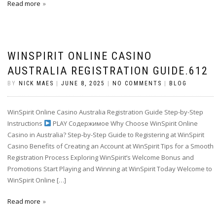
Read more
WINSPIRIT ONLINE CASINO
AUSTRALIA REGISTRATION GUIDE.612
BY
NICK MAES
|
JUNE 8, 2025
|
NO COMMENTS
|
BLOG
WinSpirit Online Casino Australia Registration Guide Step-by-Step
Instructions
PLAY Содержимое Why Choose WinSpirit Online
Casino in Australia? Step-by-Step Guide to Registering at WinSpirit
Casino Benefits of Creating an Account at WinSpirit Tips for a Smooth
Registration Process Exploring WinSpirit’s Welcome Bonus and
Promotions Start Playing and Winning at WinSpirit Today Welcome to
WinSpirit Online […]
Read more