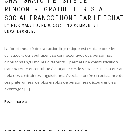
CHAT GRATUIT ET SITE DE
RENCONTRE GRATUIT LE RÉSEAU
SOCIAL FRANCOPHONE PAR LE TCHAT
BY
NICK MAES
|
JUNE 8, 2025
|
NO COMMENTS
|
UNCATEGORIZED
La fonctionnalité de traduction linguistique est cruciale pour les
utilisateurs qui souhaitent se connecter avec des personnes
d’horizons linguistiques différents. Il permet une communication
transparente et contribue à élargir le cercle social de l’utilisateur au-
delà des contraintes linguistiques. Avec la montée en puissance de
ces plateformes, de plus en plus de personnes découvrent les
avantages […]
Read more