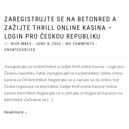
ZAREGISTRUJTE SE NA BETONRED A
ZAŽIJTE THRILL ONLINE KASINA –
LOGIN PRO ČESKOU REPUBLIKU
BY
NICK MAES
|
JUNE 8, 2025
|
NO COMMENTS
|
UNCATEGORIZED
Zaregistrujte se na BetOnRed a zažijte thrill online kasina – Login pro
Českou republiku Table Zaregistrujte se na BetOnRed: Zážite online
kasina ve ČR! BetOnRed: Registrujte se a zapojte se do online hry!
Česká registrace na BetOnRed: Zažijte thrill online kasina! Online
kasino BetOnRed: Registrujte se a zahrajte si! Registrační proces na
BetOnRed: Začínáme ve […]
Read more