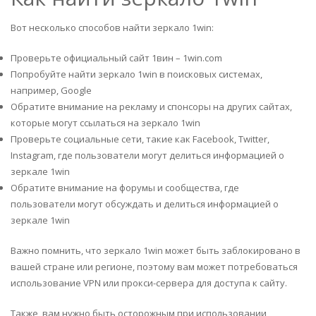
Вот несколько способов найти зеркало 1win:
Проверьте официальный сайт 1вин – 1win.com
Попробуйте найти зеркало 1win в поисковых системах,
например, Google
Обратите внимание на рекламу и спонсоры на других сайтах,
которые могут ссылаться на зеркало 1win
Проверьте социальные сети, такие как Facebook, Twitter,
Instagram, где пользователи могут делиться информацией о
зеркале 1win
Обратите внимание на форумы и сообщества, где
пользователи могут обсуждать и делиться информацией о
зеркале 1win
Важно помнить, что зеркало 1win может быть заблокировано в
вашей стране или регионе, поэтому вам может потребоваться
использование VPN или прокси-сервера для доступа к сайту.
Также, вам нужно быть осторожным при использовании