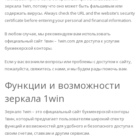
зеркала 1win, потому что оно может быть фальшивым или
содержать вирусы. Always check the URL and the website’s security
certificate before entering your personal and financial information.
В любом случае, мы рекомендуем вам использовать
официальный сайт 1вин – 1win.com для доступа к услугам
букмекерской конторы.
Если у вас возникли вопросы или проблемы с доступом к сайту,
пожалуйста, свяжитесь с нами, и мы будем рады помочь вам.
Функции и возможности
зеркала 1win
Зеркало 1win – это официальный сайт букмекерской конторы
1вин, который предлагает пользователям широкий спектр
функций и возможностей для удобного и безопасного доступа к
своим счетам, ставкам и другим сервисам.