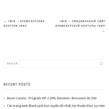
Post
←
1WIN — БУКМЕКЕРСКАЯ
1WIN — ОФИЦИАЛЬНЫЙ САЙТ
КОНТОРА 1ВИН
БУКМЕКЕРСКОЙ КОНТОРЫ 1ВИН
navigation
→
RECENT POSTS
Bison Casino : Program VIP z 20% Zwrotem i Bonusem do 500
Các trang web Black-jack trực tuyến tốt nhất, lợi nhuận thực sự năm