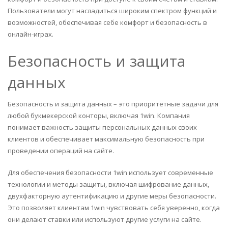
Пользователи могут насладиться широким спектром функций и
возможностей, обеспечивая себе комфорт и безопасность в
онлайн-играх.
Безопасность и защита
данных
Безопасность и защита данных – это приоритетные задачи для
любой букмекерской конторы, включая 1win. Компания
понимает важность защиты персональных данных своих
клиентов и обеспечивает максимальную безопасность при
проведении операций на сайте.
Для обеспечения безопасности 1win использует современные
технологии и методы защиты, включая шифрование данных,
двухфакторную аутентификацию и другие меры безопасности.
Это позволяет клиентам 1win чувствовать себя уверенно, когда
они делают ставки или используют другие услуги на сайте.