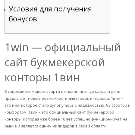
Условия для получения
бонусов
1win — официальный
сайт букмекерской
конторы 1вин
В современном мире азарта и онлайн-игр, где каждый день
предлагает новые возможности для ставок и игроков, 1вин –
это имя, которое стало synonymous с надежностью, быстротой и
комфортом. 1вин – это официальный сайт букмекерской
конторы, которая уже более 10 лет успешно функционирует на
рынке и является одним из лидеров в своей области.