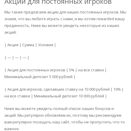
Акции для постоянных игроков
Мы также предлагаем акции для наших постоянных игроков. Мы
знаем, что вы любите играть с нами, и мы хотим rewarded вашу
преданность. Ниже вы можете увидеть некоторые из наших
акций:
| Акция | Сумма | Условия |
| — | — | — |
| Акция для постоянных игроков | 5% | на все ставки |
Минимальный депозит 5 000 рублей |
| Акция для игроков, сделавших ставку на 10 000 рублей | 10% |
на все ставки | Минимальный депозит 10 000 рублей |
Ниже вы можете увидеть полный список наших бонусов и
акций. Мы регулярно обновляем их, поэтому мы рекомендуем
вам регулярно посещать наш сайт, чтобы не пропустить что-то
важное.