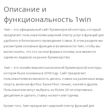
Описание и
функциональность 1win
1win – это официальный сайт букмекерской конторы, который
предлагает пользователям широкий спектр услуг и функций для
удобного и безопасного проведения ставок. В этом разделе мы
рассмотрим основные функции и возможности 1win, чтобы вы
могли понять, что это за платформа и почему она является
одним из лидеров на рынке букмекерства.
1win – это онлайн-версия классической букмекерской конторы,
которая была основана в 2018 году. Сайт предлагает
пользователям возможность делать ставки на различные виды
спорта, включая футбол, баскетбол, теннис, хоккей и другие.
Пользователи могут выбрать из более 20-ти спортивных
дисциплин и сделать ставку на матч или турнир.
Кроме того, 1win предлагает широкий спектр функций для