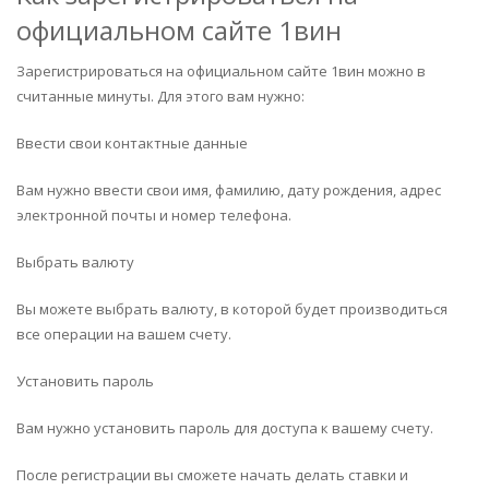
официальном сайте 1вин
Зарегистрироваться на официальном сайте 1вин можно в
считанные минуты. Для этого вам нужно:
Ввести свои контактные данные
Вам нужно ввести свои имя, фамилию, дату рождения, адрес
электронной почты и номер телефона.
Выбрать валюту
Вы можете выбрать валюту, в которой будет производиться
все операции на вашем счету.
Установить пароль
Вам нужно установить пароль для доступа к вашему счету.
После регистрации вы сможете начать делать ставки и