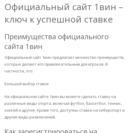
Официальный сайт 1вин –
ключ к успешной ставке
Преимущества официального
сайта 1вин
Официальный сайт 1вин предлагает множество преимуществ,
которые делают его привлекательным для игроков. В
частности, это:
Большой выбор ставок
На официальном сайте 1вин вы можете сделать ставку на
различные виды спорта, включая футбол, баскетбол, теннис,
хоккей и другие. Кроме того, доступны ставки на киберспорт и
другие виды развлечений.
Как зарегистрироваться на