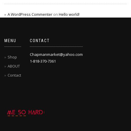
A WordPress Commenter
on
Hello world!
MENU
CONTACT
Chapmanmarket@yahoo.com
Shop
1-818-370-7361
ABOUT
Contact