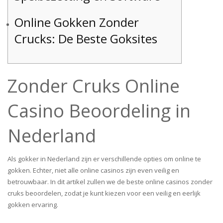
Online Gokken Zonder
Crucks: De Beste Goksites
Zonder Cruks Online
Casino Beoordeling in
Nederland
Als gokker in Nederland zijn er verschillende opties om online te
gokken. Echter, niet alle online casinos zijn even veilig en
betrouwbaar. In dit artikel zullen we de beste online casinos zonder
cruks beoordelen, zodat je kunt kiezen voor een veilig en eerlijk
gokken ervaring.