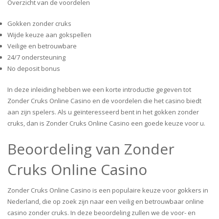
Overzicht van de voordelen
Gokken zonder cruks
Wijde keuze aan gokspellen
Veilige en betrouwbare
24/7 ondersteuning
No deposit bonus
In deze inleiding hebben we een korte introductie gegeven tot
Zonder Cruks Online Casino en de voordelen die het casino biedt
aan zijn spelers. Als u geïnteresseerd bent in het gokken zonder
cruks, dan is Zonder Cruks Online Casino een goede keuze voor u.
Beoordeling van Zonder
Cruks Online Casino
Zonder Cruks Online Casino is een populaire keuze voor gokkers in
Nederland, die op zoek zijn naar een veilig en betrouwbaar online
casino zonder cruks. In deze beoordeling zullen we de voor- en