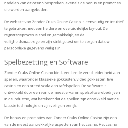
nadelen van dit casino bespreken, evenals de bonus en promoties
die worden aangeboden.
De website van Zonder Cruks Online Casino is eenvoudig en intuïtief
te gebruiken, met een heldere en overzichtelijke lay-out. De
registratieproces is snel en gemakkelijk, en de
veiligheidsmaatregelen zijn strikt getest om te zorgen dat uw
persoonlijke gegevens veilig zijn.
Spelbezetting en Software
Zonder Cruks Online Casino biedt een brede verscheidenheid aan
spellen, waaronder klassieke gokkasten, video gokkasten, live
casino en een breed scala aan tafelspellen. De software is
ontwikkeld door een van de meest ervaren spelsoftwarebedrijven
in de industrie, wat betekent dat de spellen zijn ontwikkeld met de
laatste technologie en zijn veilig en eerlijk.
De bonus en promoties van Zonder Cruks Online Casino zijn een
van de meest aantrekkelijke aspecten van het casino. Het casino