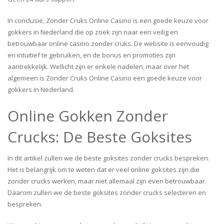
In conclusie, Zonder Cruks Online Casino is een goede keuze voor
gokkers in Nederland die op zoek zijn naar een veilig en
betrouwbaar online casino zonder cruks. De website is eenvoudig
en intuïtief te gebruiken, en de bonus en promoties zijn
aantrekkelijk. Wellicht zijn er enkele nadelen, maar over het
algemeen is Zonder Cruks Online Casino een goede keuze voor
gokkers in Nederland.
Online Gokken Zonder
Crucks: De Beste Goksites
In dit artikel zullen we de beste goksites zonder crucks bespreken.
Het is belangrijk om te weten dat er veel online goksites zijn die
zonder crucks werken, maar niet allemaal zijn even betrouwbaar.
Daarom zullen we de beste goksites zonder crucks selecteren en
bespreken.