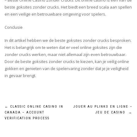
beste goksites zonder crucks. Het biedt een breed scala aan spellen
en een veilige en betrouwbare omgeving voor spelers.
Conclusie
In dit artikel hebben we de beste goksites zonder crucks besproken.
Het is belangrijk om te weten dat er veel online goksites zijn die
zonder crucks werken, maar niet allemaal zijn even betrouwbaar.
Door de beste goksites zonder crucks te kiezen, kan je veilig online
gokken en genieten van de spelervaring zonder dat je je veiligheid
in gevaar brengt.
Post
←
CLASSIC ONLINE CASINO IN
JOUER AU PLINKO EN LIGNE –
CANADA – ACCOUNT
JEU DE CASINO
→
navigation
VERIFICATION PROCESS