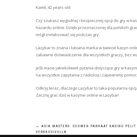
Kamil, 42 years old
Czy szukasz wygodnej i bezpiecznej opcji do gry w ka
hazardu online. Dzięki przeznaczonej dla polskich grac
mógł zrelaksować się podczas gry.
Lazybar to znana i lubiana marka w świecie kasyn onli
zabawne doświadczenie dla wszystkich graczy, bez wz
Jeśli macie jakiekolwiek pytania dotyczące gry w kasy
na wszystkie zapytania z radością i zapewnimy pomoc 
Odkryj teraz, dlaczego Lazybar to taka popularna opcj
Zacznij grać dziś w kasynie online w Lazybar!
Post
←
AVIA MASTERS: SUOMEN PARHAAT KASINO PELIT
VERKKOSIVULLA