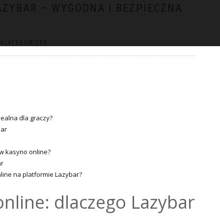
AZYBAR – WYGODNA I BEZPIECZNA
NCATEGORIZED
dealna dla graczy?
bar
 w kasyno online?
ar
line na platformie Lazybar?
nline: dlaczego Lazybar