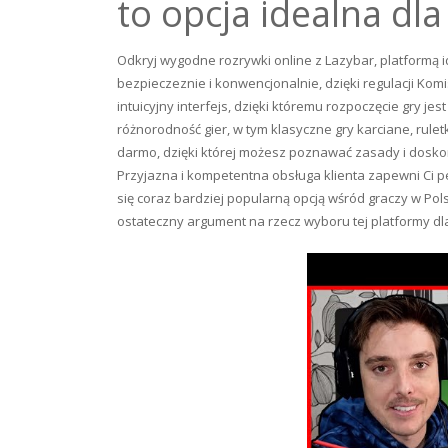
to opcja idealna dla
Odkryj wygodne rozrywki online z Lazybar, platformą 
bezpieczeznie i konwencjonalnie, dzięki regulacji Komi
intuicyjny interfejs, dzięki któremu rozpoczęcie gry j
różnorodność gier, w tym klasyczne gry karciane, rul
darmo, dzięki której możesz poznawać zasady i doskon
Przyjazna i kompetentna obsługa klienta zapewni Ci 
się coraz bardziej popularną opcją wśród graczy w Po
ostateczny argument na rzecz wyboru tej platformy d