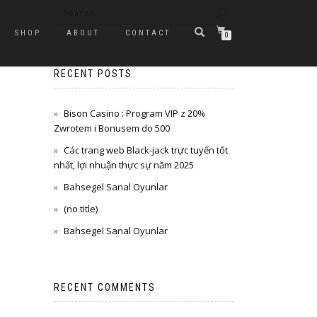
SHOP
ABOUT
CONTACT
0
RECENT POSTS
Bison Casino : Program VIP z 20%
Zwrotem i Bonusem do 500
Các trang web Black-jack trực tuyến tốt
nhất, lợi nhuận thực sự năm 2025
Bahsegel Sanal Oyunlar
(no title)
Bahsegel Sanal Oyunlar
RECENT COMMENTS