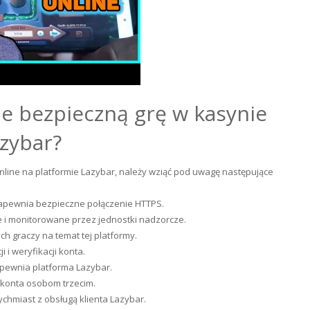
e bezpieczną grę w kasynie
azybar?
line na platformie Lazybar, należy wziąć pod uwagę następujące
 zapewnia bezpieczne połączenie HTTPS.
e i monitorowane przez jednostki nadzorcze.
ych graczy na temat tej platformy.
 i weryfikacji konta.
apewnia platforma Lazybar.
 konta osobom trzecim.
tychmiast z obsługą klienta Lazybar.