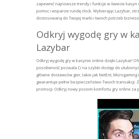
zapewnić najnowsze trendy i funkcje w świecie kasyn
pomoc i wsparcie rundę clock. Wybierając Lazybar, o
dostosowaną do Twojej marki i twoich potrzeb biznes
Odkryj wygodę gry w k
Lazybar
Odkryj wygodę gry w kasynie online dzięki Lazybar! Of
posciliwność pozwala Ci na szybki dostęp do ulubion
główne dostawców gier, takie jak NetEnt, Microgaming 
gwarantuje pełne bezpieczeństwo Twoich transakcji. Za
promocji. Odkryj nowy poziom komfortu gry online za