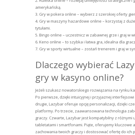
2. Ruletka online – rozwijaj umiejętności strategiczne i
amerykańską.
3. Gry w pokera online – wybierz z szerokiej oferty gi
4. Gry w maszyny hazardowe online – korzystaj z duże
tytułami.
5. Bingo online – uczestnicz w zabawnej grze i graj w 
6. Keno online – to szybka i łatwa gra, idealna dla gracz
7. Gry w sporty wirtualne – zostań trenerem i graj w 
Dlaczego wybierać Lazy
gry w kasyno online?
Jeżeli szukasz nowatorskiego rozwiązania na rynku ka
Po pierwsze, dzięki intuicyjnej i przyjaznej interfejs
drugie, Lazybar oferuje opcję personalizacji, dzięki 
platformy. Po trzecie, zaawansowana technologia za
graczy. Czwarte, Lazybar jest kompatybilny z różnymi
tabletatami i smartfonami. Piąte, oferujemy kluczowe 
zachowania twoich graczy i dostosować ofertę do ich p