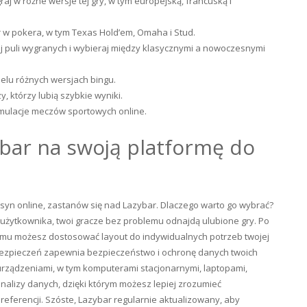
 graj w różne wersje tej gry, w tym europejską, francuską i
er w pokera, w tym Texas Hold’em, Omaha i Stud.
j puli wygranych i wybieraj między klasycznymi a nowoczesnymi
wielu różnych wersjach bingu.
y, którzy lubią szybkie wyniki.
symulacje meczów sportowych online.
bar na swoją platformę do
syn online, zastanów się nad Lazybar. Dlaczego warto go wybrać?
owi użytkownika, twoi gracze bez problemu odnajdą ulubione gry. Po
czemu możesz dostosować layout do indywidualnych potrzeb twojej
bezpieczeń zapewnia bezpieczeństwo i ochronę danych twoich
 urządzeniami, w tym komputerami stacjonarnymi, laptopami,
analizy danych, dzięki którym możesz lepiej zrozumieć
referencji. Szóste, Lazybar regularnie aktualizowany, aby