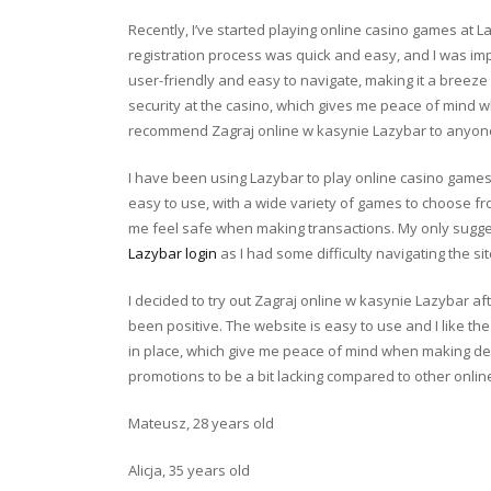
Recently, I’ve started playing online casino games at 
registration process was quick and easy, and I was imp
user-friendly and easy to navigate, making it a breeze 
security at the casino, which gives me peace of mind w
recommend Zagraj online w kasynie Lazybar to anyone 
I have been using Lazybar to play online casino games 
easy to use, with a wide variety of games to choose fr
me feel safe when making transactions. My only sugg
Lazybar login
as I had some difficulty navigating the sit
I decided to try out Zagraj online w kasynie Lazybar a
been positive. The website is easy to use and I like th
in place, which give me peace of mind when making de
promotions to be a bit lacking compared to other onlin
Mateusz, 28 years old
Alicja, 35 years old