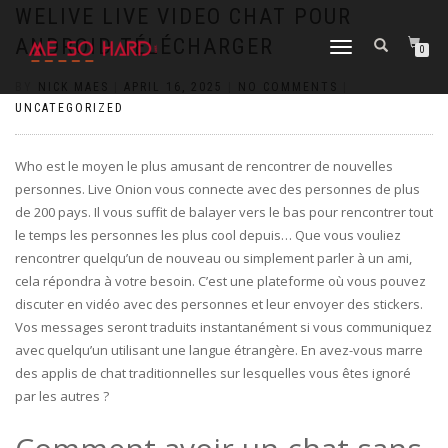
https://pin-up-cazino.kz/
pinap
lucky jet
pinup az
luckyjet
https://pin-up-oynay.com/
https://mostbet-play.kz/
pin up
WELIVE LIVE VIDEO CHAT POUR
ANDROID TÉLÉCHARGER
TOGGLE
0
NAVIGATION
BY
NICK MAES
|
APRIL 16, 2025
|
NO COMMENTS
|
UNCATEGORIZED
Who est le moyen le plus amusant de rencontrer de nouvelles
personnes. Live Onion vous connecte avec des personnes de plus
de 200 pays. Il vous suffit de balayer vers le bas pour rencontrer tout
le temps les personnes les plus cool depuis… Que vous vouliez
rencontrer quelqu’un de nouveau ou simplement parler à un ami,
cela répondra à votre besoin. C’est une plateforme où vous pouvez
discuter en vidéo avec des personnes et leur envoyer des stickers.
Vos messages seront traduits instantanément si vous communiquez
avec quelqu’un utilisant une langue étrangère. En avez-vous marre
des applis de chat traditionnelles sur lesquelles vous êtes ignoré
par les autres ?