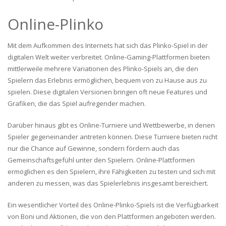
Online-Plinko
Mit dem Aufkommen des Internets hat sich das Plinko-Spiel in der
digitalen Welt weiter verbreitet. Online-Gaming-Plattformen bieten
mittlerweile mehrere Variationen des Plinko-Spiels an, die den
Spielern das Erlebnis ermöglichen, bequem von zu Hause aus zu
spielen. Diese digitalen Versionen bringen oft neue Features und
Grafiken, die das Spiel aufregender machen.
Darüber hinaus gibt es Online-Turniere und Wettbewerbe, in denen
Spieler gegeneinander antreten können. Diese Turniere bieten nicht
nur die Chance auf Gewinne, sondern fördern auch das
Gemeinschaftsgefühl unter den Spielern. Online-Plattformen
ermöglichen es den Spielern, ihre Fähigkeiten zu testen und sich mit
anderen zu messen, was das Spielerlebnis insgesamt bereichert.
Ein wesentlicher Vorteil des Online-Plinko-Spiels ist die Verfügbarkeit
von Boni und Aktionen, die von den Plattformen angeboten werden.