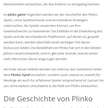
Mechanismen eintauchen, die das Erlebnis so einzigartig machen.
Im
plinko game
Folgenden werden wir die Geschichte des Plinko-
Spiels, seine Spielmechanik und verschiedene Strategien
untersuchen, die Spieler anwenden können, um ihre
Gewinnchancen zu maximieren. Die Einblicke in die Entwicklung des
Spiels und die verschiedenen Plattformen, auf denen es gespielt
werden kann, werden ebenfalls einen wichtigen Teil dieser
Diskussion bilden. Die Beliebtheit von Plinko hat sich in den letzten
Jahren rasant entwickelt, und es gibt viele Gründe, warum immer
mehr Menschen davon angezogen werden.
Am Ende dieses Artikels werden Sie nicht nur das Geheimnis hinter
dem
Plinko-Spiel
verstehen, sondern auch, warum es sowohl für
Neulinge als auch für erfahrene Spieler ansprechend ist. Lassen Sie
uns ohne weitere Umschweife in die Welt von Plinko eintauchen.
Die Geschichte von Plinko