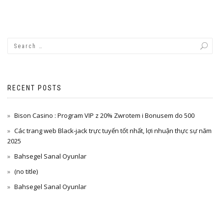
RECENT POSTS
Bison Casino : Program VIP z 20% Zwrotem i Bonusem do 500
Các trang web Black-jack trực tuyến tốt nhất, lợi nhuận thực sự năm
2025
Bahsegel Sanal Oyunlar
(no title)
Bahsegel Sanal Oyunlar