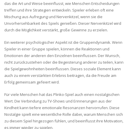
das die Art und Weise beeinflusst, wie Menschen Entscheidungen
treffen und ihre Strategien entwickeln. Spieler erleben oft eine
Mischung aus Aufregung und Nervenkitzel, wenn sie die
Unvorhersehbarkeit des Spiels genießen. Dieser Nervenkitzel wird
durch die Möglichkeit verstärkt, große Gewinne zu erzielen.
Ein weiterer psychologischer Aspekt ist die Gruppendynamik. Wenn
Spieler in einer Gruppe spielen, können die Reaktionen und
Emotionen der anderen den Einzelnen beeinflussen. Der Wunsch,
nicht zurückzustehen oder die Begeisterung anderer zu teilen, kann
die Spielgewohnheiten beeinflussen. Dieses soziale Element kann
auch zu einem verstärkten Erlebnis beitragen, da die Freude am
Erfolg gemeinsam gefeiert wird.
Für viele Menschen hat das Plinko-Spiel auch einen nostalgischen
Wert. Die Verbindung zu TV-Shows und Erinnerungen aus der
Kindheit kann tiefere emotionale Resonanzen hervorrufen. Diese
Nostalgie spielt eine wesentliche Rolle dabei, warum Menschen sich
zu diesem Spiel hingezogen fühlen, und beeinflusst ihre Motivation,
es immer wieder zu spielen.