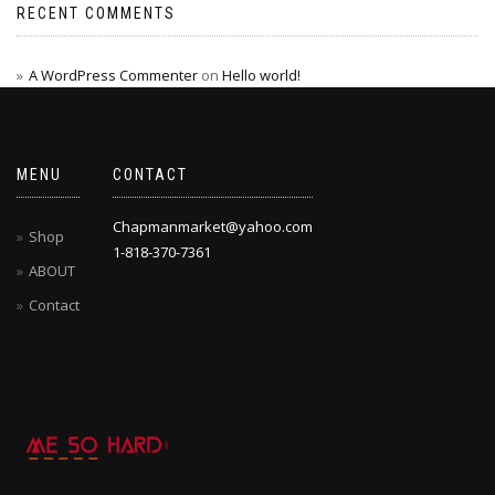
RECENT COMMENTS
A WordPress Commenter
on
Hello world!
MENU
CONTACT
Chapmanmarket@yahoo.com
Shop
1-818-370-7361
ABOUT
Contact