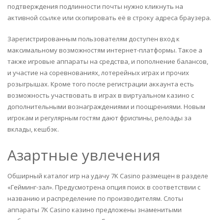
подтверждения подлинности почты нужно кликнуть на
активной ссылке или скопировать её в строку адреса браузера.
Зарегистрированным пользователям доступен вход к
максимальному возможностям интернет-платформы. Такое а
также игровые аппараты на средства, и пополнение балансов,
и участие на соревнованиях, лотерейных играх и прочих
розыгрышах. Кроме того после регистрации аккаунта есть
возможность участвовать в играх в виртуальном казино с
дополнительными вознаграждениями и поощрениями. Новым
игрокам и регулярным гостям дают фриспины, релоады за
вклады, кешбэк.
Азартные увлечения
Обширный каталог игр на удачу 7K Casino размещен в разделе
«Гейминг-зал». Предусмотрена опция поиск в соответствии с
названию и распределение по производителям. Слоты
аппараты 7K Casino казино предложены знаменитыми