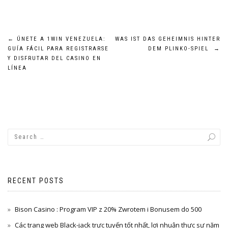
Post
←
ÚNETE A 1WIN VENEZUELA:
WAS IST DAS GEHEIMNIS HINTER
GUÍA FÁCIL PARA REGISTRARSE
DEM PLINKO-SPIEL
→
navigation
Y DISFRUTAR DEL CASINO EN
LÍNEA
RECENT POSTS
Bison Casino : Program VIP z 20% Zwrotem i Bonusem do 500
Các trang web Black-jack trực tuyến tốt nhất, lợi nhuận thực sự năm