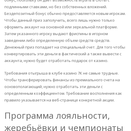
подлинными ставками, но без собственных вложений.
Бездепозитный бонус обычно предоставляется новым игрокам.
Чтобы данный приз заполучить, всего лишь нужно только
оформить аккаунт на основной или зеркальной платформе.
Затем указанного игроку выдают фриспины в игорном
заведении либо определенную объем средств средств.
Денежный приз попадает на специальный счет. Для того чтобы
конвертировать эти деньги в фактический а также вывести с
аккаунта, нужно будет отработать подарок от казино.
Требования отыгрыша в клубе казино 7К не самые трудные.
Чтобы трансферировать финансы из премиального счета на
основополагающий, нужно отработать эти деньги с
определенным коэффициентом. Требование восполнения как
правило указывается на веб-странице конкретной акции.
Программа лояльности,
жеребьёвки и чемпионаты