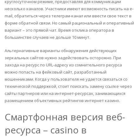
круглосуточном режиме, предоставляя для коммуникации
несколько каналов. Участники имеют возможность писать на e-
mail, обратиться через телеграм-канал или ввести свое текст в
форме обратной связи. Но самый рациональный и оперативный
вариант – это прямой чат. Время отклика оператора в
большинстве случаев не дольше 10 минут.
Альтернативные варианты обнаружения действующих
зеркальных сайтов нужно задействовать осторожно. При
захода на ресурс по URL-адресу из сомнительного ресурса
можно попасть на фейковый сайт, разработанный
мошенниками. Когда у пользователя не удается связаться со
технической поддержкой, стоит поискать замену ссылке через
сайты партнеров или на интернет-ресурсах, занимающихся
размещением объективных рейтингов интернет казино.
Смартфонная версия веб-
ресурса – casino в