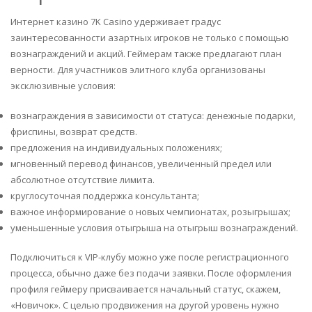
Интернет казино 7K Casino удерживает градус
заинтересованности азартных игроков не только с помощью
вознаграждений и акций. Геймерам также предлагают план
верности. Для участников элитного клуба организованы
эксклюзивные условия:
вознаграждения в зависимости от статуса: денежные подарки,
фриспины, возврат средств.
предложения на индивидуальных положениях;
мгновенный перевод финансов, увеличенный предел или
абсолютное отсутствие лимита.
круглосуточная поддержка консультанта;
важное информирование о новых чемпионатах, розыгрышах;
уменьшенные условия отыгрыша на отыгрыш вознаграждений.
Подключиться к VIP-клубу можно уже после регистрационного
процесса, обычно даже без подачи заявки. После оформления
профиля геймеру присваивается начальный статус, скажем,
«Новичок». С целью продвижения на другой уровень нужно