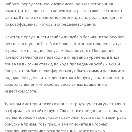
набрать определенное число очков. Данная встроенная
валюта, что выдается за денежные игры и за любые ставки в
слотах. В после их возможно обменивать на реальные деньги
по коэффициенту, который определяется ранга.
В системе преданности гэмблинг-клуба в большинстве случаев
несколько ступеней: от 3-х и более. Чем значительнее статус
игрока, тем выгоднее бонусы и больше льгот. Поощрения
предоставляются за переход на очередной уровень, в виде
приза за высокие ставки, во ходе проведения особых акций.
Бонусы от гэмблинг-платформы могут быть самыми разными: от
подарка без депозита и депозитного бонуса до расширенного
возврата денег и множества бесплатных вращений в
известном слоте.
Турниры и лотереи тоже сохраняют градус участия участников
на формальном сайте клуба. Слотогонки предоставляют шанс
гостям повеселиться, украсить гемблинговый отдых и выиграть
бонусные призы. Розыгрыши и чемпионаты в игорных
заведениях устраиваются постоянно. Почти каждую