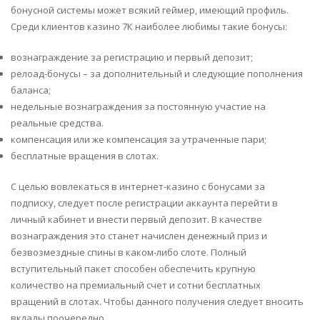
бонусной системы может всякий геймер, имеющий профиль.
Среди клиентов казино 7К наиболее любимы такие бонусы:
вознаграждение за регистрацию и первый депозит;
релоад-бонусы – за дополнительный и следующие пополнения
баланса;
недельные вознаграждения за постоянную участие на
реальные средства.
компенсация или же компенсация за утраченные пари;
бесплатные вращения в слотах.
С целью вовлекаться в интернет-казино с бонусами за
подписку, следует после регистрации аккаунта перейти в
личный кабинет и внести первый депозит. В качестве
вознаграждения это станет начислен денежный приз и
безвозмездные спины в каком-либо слоте. Полный
вступительный пакет способен обеспечить крупную
количество на премиальный счет и сотни бесплатных
вращений в слотах. Чтобы данного получения следует вносить
вклады поочередно.