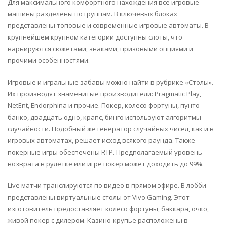
Для максимального комфортного нахождения все игровые
машины разделены по группам. В ключевых блоках
представлены топовые и современные игровые автоматы. В
крупнейшем крупном категории доступны слоты, что
варьируются сюжетами, знаками, призовыми опциями и
прочими особенностями.
Игровые и игральные забавы можно найти в рубрике «Столы».
Их производят знаменитые производители: Pragmatic Play,
NetEnt, Endorphina и прочие. Покер, колесо фортуны, пунто
банко, двадцать одно, крапс, бинго используют алгоритмы
случайности. Подобный же генератор случайных чисел, как и в
игровых автоматах, решает исход всякого раунда. Также
покерные игры обеспечены RTP. Предполагаемый уровень
возврата в рулетке или игре покер может доходить до 99%.
Live матчи транслируются по видео в прямом эфире. В лобби
представлены виртуальные столы от Vivo Gaming. Этот
изготовитель предоставляет колесо фортуны, баккара, очко,
живой покер с дилером. Казино-крупье расположены в