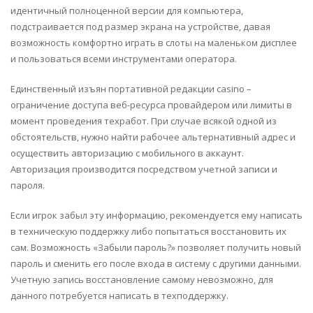
идентичный полноценной версии для компьютера,
подстраивается под размер экрана на устройстве, давая
возможность комфортно играть в слоты на маленьком дисплее
и пользоваться всеми инструментами оператора.
Единственный изъян портативной редакции casino –
ограничение доступа веб-ресурса провайдером или лимиты в
момент проведения техработ. При случае всякой одной из
обстоятельств, нужно найти рабочее альтернативный адрес и
осуществить авторизацию с мобильного в аккаунт.
Авторизация производится посредством учетной записи и
пароля.
Если игрок забыл эту информацию, рекомендуется ему написать
в техническую поддержку либо попытаться восстановить их
сам. Возможность «Забыли пароль?» позволяет получить новый
пароль и сменить его после входа в систему с другими данными.
Учетную запись восстановление самому невозможно, для
данного потребуется написать в техподдержку.