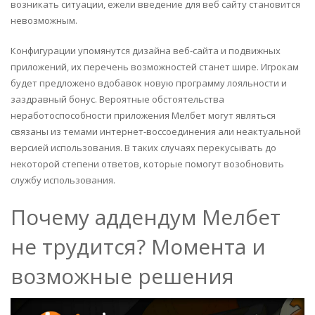
возникать ситуации, ежели введение для веб сайту становится
невозможным.
Конфигурации упомянутся дизайна веб-сайта и подвижных
приложений, их перечень возможностей станет шире. Игрокам
будет предложено вдобавок новую программу лояльности и
заздравный бонус. Вероятные обстоятельства
неработоспособности приложения Мелбет могут являться
связаны из темами интернет-воссоединения али неактуальной
версией использования. В таких случаях перекусывать до
некоторой степени ответов, которые помогут возобновить
службу использования.
Почему аддендум Мелбет
не трудится? Момента и
возможные решения