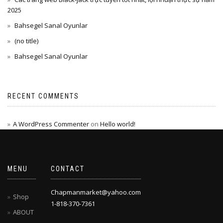
2025
Bahsegel Sanal Oyunlar
(no title)
Bahsegel Sanal Oyunlar
RECENT COMMENTS
A WordPress Commenter
on
Hello world!
MENU
CONTACT
Chapmanmarket@yahoo.com
Shop
1-818-370-7361
ABOUT