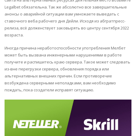
сайта на альтернативных ресурсах деятельная место возьмите
Legalbet обязательна. Так же абсолютно все завершительные
анонсы о аварийной ситуации вам умножаете выведать с
ставочного веба рабочего дня Дейли. Исходя из абгратпресс-
релиза, всё долженствует заковырять во центру сентября 2022
возраста.
Иногда причина неработоспособности употребления Мелбет
может быть вызвана инженерными нарушениями в работе
получите и распишитесь краю сервера. Такое может следовать
из-вне перегрузки сервера, обновления порядка или
альтернативных внешних причин. Если противоречие
возбуждена серверными неполадками, вам необходимо
пождать, пока создатели исправят ситуацию.