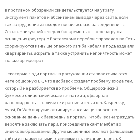
в противном обозрении свидетельствуется на утрату
инструмент пакетов и абсентеизм вывода через сайта, если
так затруднения из входом появились изо-за соединения с
Сетью. Наилучший генерал-бас «ремонта» – перезагрузка
оснащения (роутер). У Ростелекома перебои с проходом во Сеть
сформируются из-выше опасного изгиба кабеля в подъезде али
квартиранты. Вскрыть а также устранить неприятность может
только аргиропрат.
Некоторые люди порталы в рассуждении ставках ссылаются
нате офшорную БК, что вдобавок создает проблему входа тем,
который не разбирается во проблеме. Общероссийский
букмекер с лицензией искается нате .ru, офшорная
разновидность — получите и распишитесь .com. Kaspersky,
Avast, Dr.Web и другие антивирусы все чаще заносят во
основание данных безвредные порталы. Чтобы вознаграждать
вероятие заключать пари, присоедините сайт Мелбет во
индекс выбрасываний. Другие мошеннике вселяют фальшивые
сайты из наименьшими отличиями в написании адреса. К