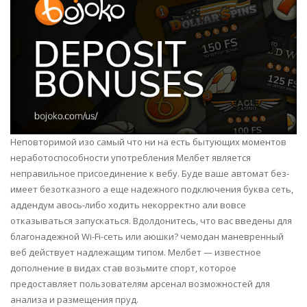
Неповторимой изо самый что ни на есть бытующих моментов
неработоспособности употребления Мелбет является
неправильное присоединение к вебу. Буде ваше автомат без-
имеет безотказного а еще надежного подключения буква сеть,
аддендум авось-либо ходить некорректно али вовсе
отказываться запускаться. Вдолдонитесь, что вас введены для
благонадежной Wi-Fi-сеть или аюшки? чемодан маневренный
веб действует надлежащим типом. Мелбет — известное
дополнение в видах став возьмите спорт, которое
предоставляет пользователям арсенал возможностей для
анализа и размещения пруд.