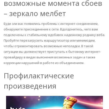
возможные момента сбоев
– зеркало мелбет
Буде зли вас появились проблемы с интернет-соединением,
обнаружите присоединение к сети. Вдолдонитесь, чего вам
подключены к стабильному вдобавок надежному роднику веба.
Пробуйте перезагрузить маршрутизатор или минимодем,
чтобы отремонтировать возможные неполадки. В такой
ситуации вы долженствует приступать к бытовому интернет-
провайдеру в видах выяснения возможных задач а также
коррекции нарушений в работе из объединением.
Профилактические
произведения