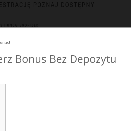
JESTRACJĘ POZNAJ DOSTĘPNY
S
|
UNCATEGORIZED
Bonus!
erz Bonus Bez Depozytu