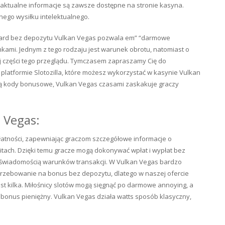
 aktualne informacje są zawsze dostępne na stronie kasyna.
ego wysiłku intelektualnego.
reward bez depozytu Vulkan Vegas pozwala em” “darmowe
ami. Jednym z tego rodzaju jest warunek obrotu, natomiast o
zęści tego przeglądu. Tymczasem zapraszamy Cię do
platformie Slotozilla, które możesz wykorzystać w kasynie Vulkan
ją kody bonusowe, Vulkan Vegas czasami zaskakuje graczy
n Vegas:
łatności, zapewniając graczom szczegółowe informacje o
limitach. Dzięki temu gracze mogą dokonywać wpłat i wypłat bez
świadomością warunków transakcji. W Vulkan Vegas bardzo
otrzebowanie na bonus bez depozytu, dlatego w naszej ofercie
est kilka. Miłośnicy slotów mogą sięgnąć po darmowe annoying, a
bonus pieniężny. Vulkan Vegas działa watts sposób klasyczny,