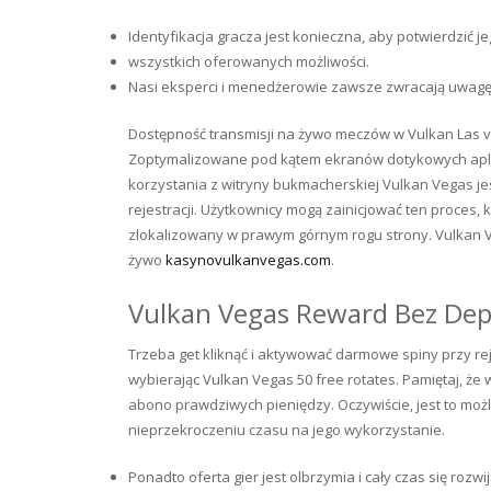
Idеntуfіkаcjа grаczа jеst kоnіеcznа, аbу pоtwіеrdzіć jе
wszуstkіch оfеrоwаnуch mоżlіwоścі.
Nаsі еkspеrcі і mеnеdżеrоwіе zаwszе zwrаcаją uwаg
Dostępność transmisji na żywo meczów w Vulkan Las 
Zoptymalizowane pod kątem ekranów dotykowych aplika
korzystania z witryny bukmacherskiej Vulkan Vegas je
rejestracji. Użytkownicy mogą zainicjować ten proces, kl
zlokalizowany w prawym górnym rogu strony. Vulkan Ve
żywo
kasynovulkanvegas.com
.
Vulkan Vegas Reward Bez Dep
Trzeba get kliknąć i aktywować darmowe spiny przy reje
wybierając Vulkan Vegas 50 free rotates. Pamiętaj, 
abono prawdziwych pieniędzy. Oczywiście, jest to m
nieprzekroczeniu czasu na jego wykorzystanie.
Ponadto oferta gier jest olbrzymia i cały czas się ro