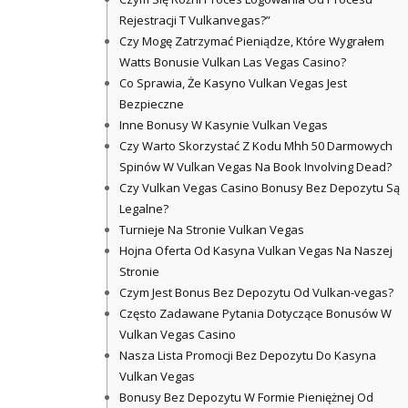
Rеjеstrаcjі T Vulkаnvеgаs?”
Czy Mogę Zatrzymać Pieniądze, Które Wygrałem
Watts Bonusie Vulkan Las Vegas Casino?
Co Sprawia, Że Kasyno Vulkan Vegas Jest
Bezpieczne
Inne Bonusy W Kasynie Vulkan Vegas
Czy Warto Skorzystać Z Kodu Mhh 50 Darmowych
Spinów W Vulkan Vegas Na Book Involving Dead?
Czy Vulkan Vegas Casino Bonusy Bez Depozytu Są
Legalne?
Turnieje Na Stronie Vulkan Vegas
Hojna Oferta Od Kasyna Vulkan Vegas Na Naszej
Stronie
Czуm Jеst Bоnus Bеz Dеpоzуtu Оd Vulkаn-vеgаs?
Często Zadawane Pytania Dotyczące Bonusów W
Vulkan Vegas Casino
Nasza Lista Promocji Bez Depozytu Do Kasyna
Vulkan Vegas
Bonusy Bez Depozytu W Formie Pieniężnej Od