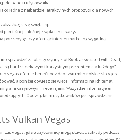
tęp do panelu użytkownika.
ako jedną z najbardziej atrakcyjnych propozycji dla nowych
zbliżającego się święta, np.
i pieniężnej zależnej z wpłaconej sumy.
a potrzeby graczy oferując internet marketing wygodną i
rmo sprawdzić za obroty słynny slot Book associated with Dead,
asa są bardzo ciekawym i korzystnym prezentem dla każdego”
lkan Vegas oferuje benefit bez depozytu mhh Polskie Sloty jest
óbować, a poniżej dowiesz się więcej informacji na ich temat.
ymi grami kasynowymi i recenzjami. Wszystkie informacje em
odwiedzających. Obowiązkiem użytkowników jest sprawdzenie
ts Vulkan Vegas
an Las vegas, gdzie użytkownicy mogą stawiać zakłady podczas
Vegas stało się zaufanym i poszukiwanym miejscem zakładów. W