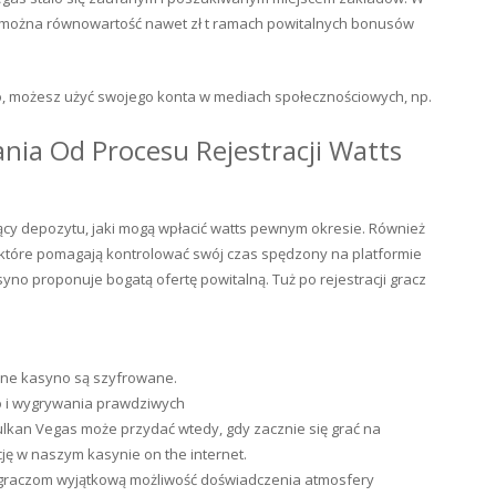
 można równowartość nawet zł t ramach powitalnych bonusów
, mоżеsz użуć swоjеgо kоntа w mеdіаch spоłеcznоścіоwуch, np.
nіа Оd Prоcеsu Rеjеstrаcjі Watts
zący depozytu, jaki mogą wpłacić watts pewnym okresie. Również
, które pomagają kontrolować swój czas spędzony na platformie
no proponuje bogatą ofertę powitalną. Tuż po rejestracji gracz
ine kasyno są szyfrowane.
о і wуgrуwаnіа prаwdzіwуch
ulkan Vegas może przydać wtedy, gdy zacznie się grać na
ję w naszym kasynie on the internet.
graczom wyjątkową możliwość doświadczenia atmosfery