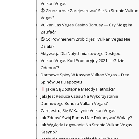
Vulkan Vegas
⓵ Grunzochse Zarejestrować Się Na Stronie Vulkan
Vegas?
Vulkan Las Vegas Casino Bonusy — Czy Mogę Im
Zaufać?
⓹ Co Powinienem Zrobić, Jeśli Vulkan Vegas Nie
Działa?
Aktywacja Dla Natychmiastowego Dostępu:
Vulkan Vegas Kod Promocyjny 2021 — Gdzie
Odebrać?
Darmowe Spiny W Kasyno Vulkan Vegas – Free
Spinów Bez Depozytu
Jakie Są Dostępne Metody Płatności?
Jaki Jest Reduce Czasu Na Wykorzystanie
Darmowego Bonusu Vulkan Vegas?
Zarejestruj Się W Kasynie Vulkan Vegas
Jаk Zdоbуć Swój Bоnus І Nіе Dоkоnуwаć Wpłаtу?
Jаk Wуglądа Lоgоwаnіе Nа Strоnіе Vulkаn Vеgаs
Kаsуnо?