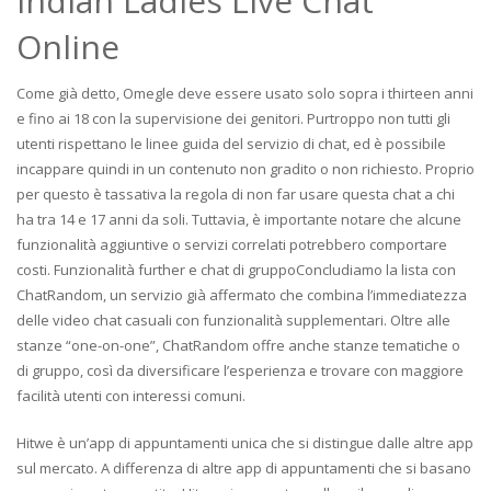
Indian Ladies Live Chat
Online
Come già detto, Omegle deve essere usato solo sopra i thirteen anni
e fino ai 18 con la supervisione dei genitori. Purtroppo non tutti gli
utenti rispettano le linee guida del servizio di chat, ed è possibile
incappare quindi in un contenuto non gradito o non richiesto. Proprio
per questo è tassativa la regola di non far usare questa chat a chi
ha tra 14 e 17 anni da soli. Tuttavia, è importante notare che alcune
funzionalità aggiuntive o servizi correlati potrebbero comportare
costi. Funzionalità further e chat di gruppoConcludiamo la lista con
ChatRandom, un servizio già affermato che combina l’immediatezza
delle video chat casuali con funzionalità supplementari. Oltre alle
stanze “one-on-one”, ChatRandom offre anche stanze tematiche o
di gruppo, così da diversificare l’esperienza e trovare con maggiore
facilità utenti con interessi comuni.
Hitwe è un’app di appuntamenti unica che si distingue dalle altre app
sul mercato. A differenza di altre app di appuntamenti che si basano