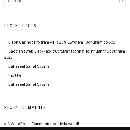
RECENT POSTS
Bison Casino : Program VIP z 20% Zwrotem i Bonusem do 500
Các trang web Black-jack trực tuyến tốt nhất, lợi nhuận thực sự năm
2025
Bahsegel Sanal Oyunlar
(no title)
Bahsegel Sanal Oyunlar
RECENT COMMENTS
A WordPress Commenter
on
Hello world!