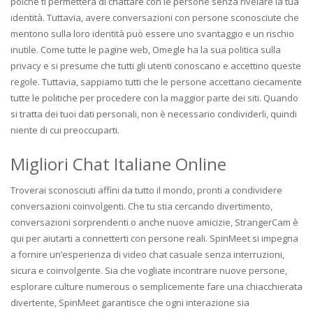
poiché ti permetterà di chattare con le persone senza rivelare la tua
identità. Tuttavia, avere conversazioni con persone sconosciute che
mentono sulla loro identità può essere uno svantaggio e un rischio
inutile. Come tutte le pagine web, Omegle ha la sua politica sulla
privacy e si presume che tutti gli utenti conoscano e accettino queste
regole. Tuttavia, sappiamo tutti che le persone accettano ciecamente
tutte le politiche per procedere con la maggior parte dei siti. Quando
si tratta dei tuoi dati personali, non è necessario condividerli, quindi
niente di cui preoccuparti.
Migliori Chat Italiane Online
Troverai sconosciuti affini da tutto il mondo, pronti a condividere
conversazioni coinvolgenti. Che tu stia cercando divertimento,
conversazioni sorprendenti o anche nuove amicizie, StrangerCam è
qui per aiutarti a connetterti con persone reali. SpinMeet si impegna
a fornire un’esperienza di video chat casuale senza interruzioni,
sicura e coinvolgente. Sia che vogliate incontrare nuove persone,
esplorare culture numerous o semplicemente fare una chiacchierata
divertente, SpinMeet garantisce che ogni interazione sia