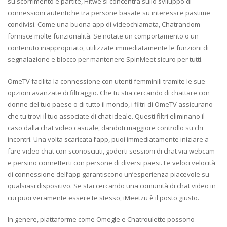
su scorrimento e partite, Hitwe si concentra sullo sviluppo di
connessioni autentiche tra persone basate su interessi e pastime
condivisi. Come una buona app di videochiamata, Chatrandom
fornisce molte funzionalità. Se notate un comportamento o un
contenuto inappropriato, utilizzate immediatamente le funzioni di
segnalazione e blocco per mantenere SpinMeet sicuro per tutti.
OmeTV facilita la connessione con utenti femminili tramite le sue
opzioni avanzate di filtraggio. Che tu stia cercando di chattare con
donne del tuo paese o di tutto il mondo, i filtri di OmeTV assicurano
che tu trovi il tuo associate di chat ideale. Questi filtri eliminano il
caso dalla chat video casuale, dandoti maggiore controllo su chi
incontri. Una volta scaricata l’app, puoi immediatamente iniziare a
fare video chat con sconosciuti, goderti sessioni di chat via webcam
e persino connetterti con persone di diversi paesi. Le veloci velocità
di connessione dell’app garantiscono un’esperienza piacevole su
qualsiasi dispositivo. Se stai cercando una comunità di chat video in
cui puoi veramente essere te stesso, iMeetzu è il posto giusto.
In genere, piattaforme come Omegle e Chatroulette possono