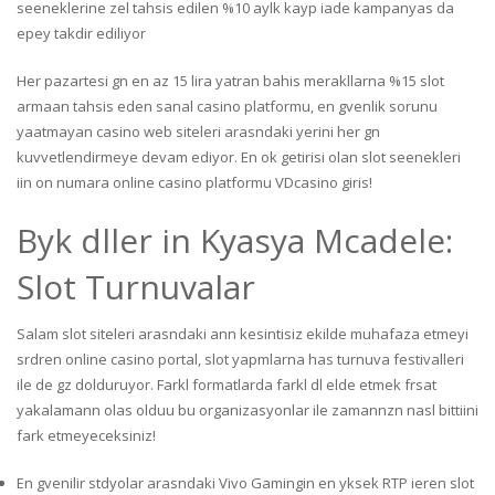
seeneklerine zel tahsis edilen %10 aylk kayp iade kampanyas da
epey takdir ediliyor
Her pazartesi gn en az 15 lira yatran bahis merakllarna %15 slot
armaan tahsis eden sanal casino platformu, en gvenlik sorunu
yaatmayan casino web siteleri arasndaki yerini her gn
kuvvetlendirmeye devam ediyor. En ok getirisi olan slot seenekleri
iin on numara online casino platformu VDcasino giris!
Byk dller in Kyasya Mcadele:
Slot Turnuvalar
Salam slot siteleri arasndaki ann kesintisiz ekilde muhafaza etmeyi
srdren online casino portal, slot yapmlarna has turnuva festivalleri
ile de gz dolduruyor. Farkl formatlarda farkl dl elde etmek frsat
yakalamann olas olduu bu organizasyonlar ile zamannzn nasl bittiini
fark etmeyeceksiniz!
En gvenilir stdyolar arasndaki Vivo Gamingin en yksek RTP ieren slot