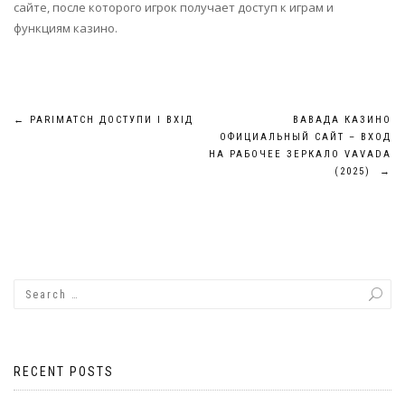
сайте, после которого игрок получает доступ к играм и
функциям казино.
Post
←
PARIMATCH ДОСТУПИ І ВХІД
ВАВАДА КАЗИНО
ОФИЦИАЛЬНЫЙ САЙТ – ВХОД
navigation
НА РАБОЧЕЕ ЗЕРКАЛО VAVADA
(2025)
→
RECENT POSTS