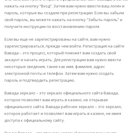
нажать на кнопку “Вход”. Затем вам нужно ввести ваш логин и
пароль, которые вы создали при регистрации. Если вы забыли
свой пароль, вы можете нажать на кнопку “Забыть пароль” и
получите инструкции по восстановлению пароля.
Если вы еще не зарегистрированы на сайте, вам нужно
зарегистрироваться, прежде чем войти. Регистрация на сайте
Вавада – это процесс, который поможет вам создать свой
аккаунт и начать играть. Для регистрации вам нужно ввести
некоторые сведения, такие как имя, фамилия, адрес
электронной почты и телефон. Затем вам нужно создать
пароль и подтвердить регистрацию.
Вавада зеркало – это зеркало официального сайта Вавада,
которое позволяет вам играть в казино, не открывая
официального сайта. Вавада рабочее зеркало – это зеркало,
которое работает и позволяет вам играть в казино, не имея
доступа к официальному сайту.
Вход в Вавада – это процесс, который поможет вам начать