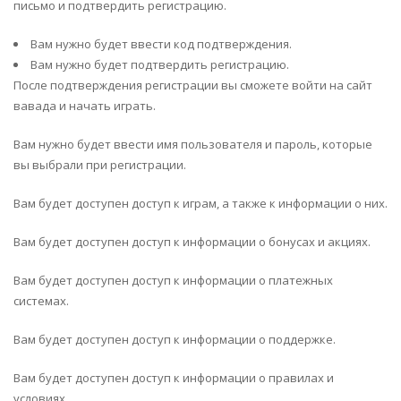
письмо и подтвердить регистрацию.
Вам нужно будет ввести код подтверждения.
Вам нужно будет подтвердить регистрацию.
После подтверждения регистрации вы сможете войти на сайт
вавада и начать играть.
Вам нужно будет ввести имя пользователя и пароль, которые
вы выбрали при регистрации.
Вам будет доступен доступ к играм, а также к информации о них.
Вам будет доступен доступ к информации о бонусах и акциях.
Вам будет доступен доступ к информации о платежных
системах.
Вам будет доступен доступ к информации о поддержке.
Вам будет доступен доступ к информации о правилах и
условиях.