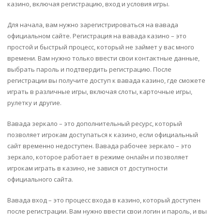
казино, включая регистрацию, вход и условия игры.
Для начала, вам нужно зарегистрироваться на вавада
официальном сайте. Регистрация на вавада казино – это
простой и быстрый процесс, который не займет у вас много
времени. Вам нужно только ввести свои контактные данные,
выбрать пароль и подтвердить регистрацию. После
регистрации вы получите доступ к вавада казино, где сможете
играть в различные игры, включая слоты, карточные игры,
рулетку и другие.
Вавада зеркало – это дополнительный ресурс, который
позволяет игрокам доступаться к казино, если официальный
сайт временно недоступен. Вавада рабочее зеркало – это
зеркало, которое работает в режиме онлайн и позволяет
игрокам играть в казино, не завися от доступности
официального сайта.
Вавада вход – это процесс входа в казино, который доступен
после регистрации. Вам нужно ввести свои логин и пароль, и вы