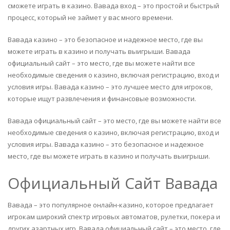
сможете играть в казино. Вавада вход – это простой и быстрый
процесс, который не займет у вас много времени.
Вавада казино – это безопасное и надежное место, где вы
можете играть в казино и получать выигрыши. Вавада
официальный сайт – это место, где вы можете найти все
необходимые сведения о казино, включая регистрацию, вход и
условия игры. Вавада казино – это лучшее место для игроков,
которые ищут развлечения и финансовые возможности.
Вавада официальный сайт – это место, где вы можете найти все
необходимые сведения о казино, включая регистрацию, вход и
условия игры. Вавада казино – это безопасное и надежное
место, где вы можете играть в казино и получать выигрыши.
Официальный Сайт Вавада
Вавада – это популярное онлайн-казино, которое предлагает
игрокам широкий спектр игровых автоматов, рулетки, покера и
других азартных игр. Вавада официальный сайт – это место, где