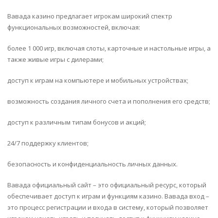
Вавада казино предлагает игрокам широкий спектр
функциональных возможностей, включая:
более 1 000 игр, включая слоты, карточные и настольные игры, а
также живые игры с дилерами;
доступ к играм на компьютере и мобильных устройствах;
возможность создания личного счета и пополнения его средств;
доступ к различным типам бонусов и акций;
24/7 поддержку клиентов;
безопасность и конфиденциальность личных данных.
Вавада официальный сайт – это официальный ресурс, который
обеспечивает доступ к играм и функциям казино. Вавада вход –
это процесс регистрации и входа в систему, который позволяет