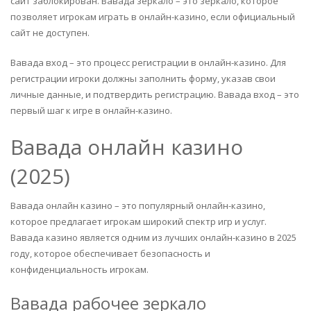
сайт заблокирован. Вавада зеркало – это зеркало, которое
позволяет игрокам играть в онлайн-казино, если официальный
сайт не доступен.
Вавада вход – это процесс регистрации в онлайн-казино. Для
регистрации игроки должны заполнить форму, указав свои
личные данные, и подтвердить регистрацию. Вавада вход – это
первый шаг к игре в онлайн-казино.
Вавада онлайн казино
(2025)
Вавада онлайн казино – это популярный онлайн-казино,
которое предлагает игрокам широкий спектр игр и услуг.
Вавада казино является одним из лучших онлайн-казино в 2025
году, которое обеспечивает безопасность и
конфиденциальность игрокам.
Вавада рабочее зеркало