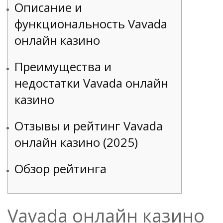
Описание и
функциональность Vavada
онлайн казино
Преимущества и
недостатки Vavada онлайн
казино
Отзывы и рейтинг Vavada
онлайн казино (2025)
Обзор рейтинга
Vavada онлайн казино