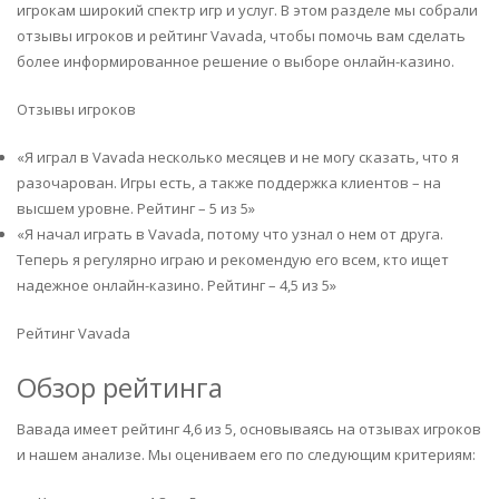
игрокам широкий спектр игр и услуг. В этом разделе мы собрали
отзывы игроков и рейтинг Vavada, чтобы помочь вам сделать
более информированное решение о выборе онлайн-казино.
Отзывы игроков
«Я играл в Vavada несколько месяцев и не могу сказать, что я
разочарован. Игры есть, а также поддержка клиентов – на
высшем уровне. Рейтинг – 5 из 5»
«Я начал играть в Vavada, потому что узнал о нем от друга.
Теперь я регулярно играю и рекомендую его всем, кто ищет
надежное онлайн-казино. Рейтинг – 4,5 из 5»
Рейтинг Vavada
Обзор рейтинга
Вавада имеет рейтинг 4,6 из 5, основываясь на отзывах игроков
и нашем анализе. Мы оцениваем его по следующим критериям: