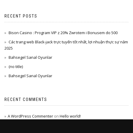
RECENT POSTS
Bison Casino : Program VIP z 20% Zwrotem i Bonusem do 500
Các trang web Black-jack trực tuyến tốt nhất, lợi nhuận thực sự năm
2025
Bahsegel Sanal Oyunlar
(no title)
Bahsegel Sanal Oyunlar
RECENT COMMENTS
A WordPress Commenter
on
Hello world!