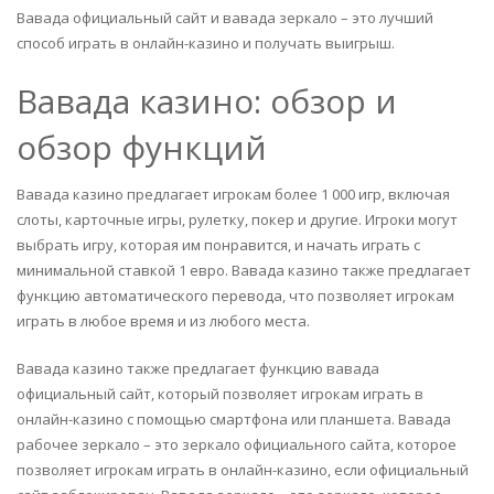
Вавада официальный сайт и вавада зеркало – это лучший
способ играть в онлайн-казино и получать выигрыш.
Вавада казино: обзор и
обзор функций
Вавада казино предлагает игрокам более 1 000 игр, включая
слоты, карточные игры, рулетку, покер и другие. Игроки могут
выбрать игру, которая им понравится, и начать играть с
минимальной ставкой 1 евро. Вавада казино также предлагает
функцию автоматического перевода, что позволяет игрокам
играть в любое время и из любого места.
Вавада казино также предлагает функцию вавада
официальный сайт, который позволяет игрокам играть в
онлайн-казино с помощью смартфона или планшета. Вавада
рабочее зеркало – это зеркало официального сайта, которое
позволяет игрокам играть в онлайн-казино, если официальный