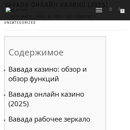
https://pin-up-cazino.kz/
pinap
lucky jet
pinup az
luckyjet
https://pin-up-oynay.com/
https://mostbet-play.kz/
pin up
VAVADA ОНЛАЙН КАЗИНО (2025)
TOGGLE
0
NAVIGATION
BY
NICK MAES
|
APRIL 8, 2025
|
NO COMMENTS
|
UNCATEGORIZED
Содержимое
Вавада казино: обзор и
обзор функций
Вавада онлайн казино
(2025)
Вавада рабочее зеркало