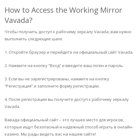
How to Access the Working Mirror
Vavada?
Чтобы получить доступ к рабочему зеркалу Vavada, вам нужно
выполнить следующие шаги:
1. Откройте браузер и перейдите на официальный сайт Vavada.
2. Нажмите на кнопку “Вход” и введите ваш логин и пароль.
3. Если вы не зарегистрированы, нажмите на кнопку
“Регистрация” и заполните форму регистрации.
4. После регистрации вы получите доступ к рабочему зеркалу
Vavada.
Вавада официальный сайт – это лучшее место для игроков,
которые ищут безопасный и надежный способ играть в онлайн-
казино. Мы рады видеть вас на нашем сайте!