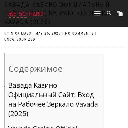
https://pin-up-cazino.kz/
pinap
lucky jet
pinup az
luckyjet
https://pin-up-oynay.com/
https://mostbet-play.kz/
pin up
ВАВАДА КАЗИНО ОФИЦИАЛЬНЫЙ
САЙТ – ВХОД НА РАБОЧЕЕ ЗЕРКАЛО
TOGGLE
0
NAVIGATION
VAVADA (2025)
BY
NICK MAES
|
MAY 26, 2025
|
NO COMMENTS
|
UNCATEGORIZED
Содержимое
Вавада Казино
Официальный Сайт: Вход
на Рабочее Зеркало Vavada
(2025)