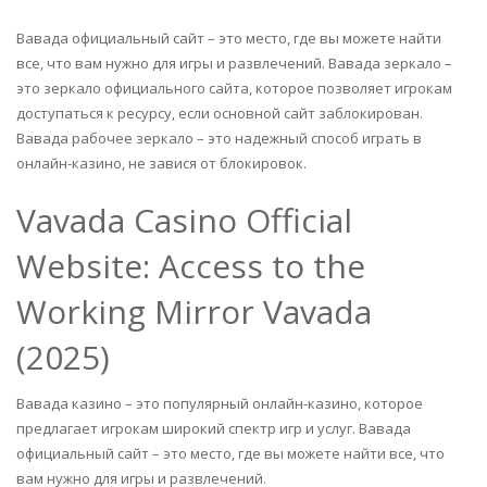
Вавада официальный сайт – это место, где вы можете найти
все, что вам нужно для игры и развлечений. Вавада зеркало –
это зеркало официального сайта, которое позволяет игрокам
доступаться к ресурсу, если основной сайт заблокирован.
Вавада рабочее зеркало – это надежный способ играть в
онлайн-казино, не завися от блокировок.
Vavada Casino Official
Website: Access to the
Working Mirror Vavada
(2025)
Вавада казино – это популярный онлайн-казино, которое
предлагает игрокам широкий спектр игр и услуг. Вавада
официальный сайт – это место, где вы можете найти все, что
вам нужно для игры и развлечений.