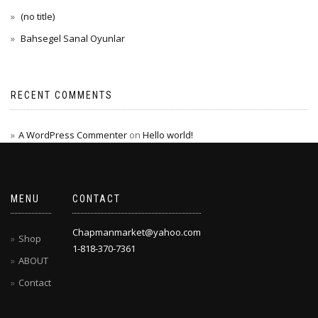
(no title)
Bahsegel Sanal Oyunlar
RECENT COMMENTS
A WordPress Commenter
on
Hello world!
MENU
CONTACT
Chapmanmarket@yahoo.com
Shop
1-818-370-7361
ABOUT
Contact