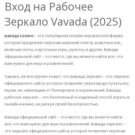
Вход на Рабочее
Зеркало Vavada (2025)
вавада казино
– это популярная онлайн-игровая платформа,
которая предлагает игрокам широкий спектр азартных игр,
включая слоты, карточные игры, рулетку и другие. Вавада
официальный сайт – это место, где вы можете найти все, что
вам нужно для игры и развлечений.
Однако, не все игроки знают, что вавада зеркало – это зеркало
официального сайта, которое позволяет игрокам доступаться к
играм, не зависящим от блокировок и ограничений. Вавада
рабочее зеркало – это безопасный и надежный способ играть в
онлайн-казино, не рискуя своей безопасностью.
Вавада официальный сайт – это место, где вы можете найти
все, что вам нужно для игры и развлечений. Вавада зеркало –
это зеркало официального сайта, которое позволяет игрокам