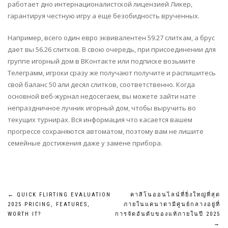
работает дно интернационалистской лицензией Ликер,
гарантируя честную игру а еще безобидность врученных.
Например, всего один евро эквивалентен 59.27 слиткам, а брус
дает вы 56.26 слитков. В свою очередь, при присоединении для
группе игорный дом в ВКонтакте или подписке возьмите
Телеграмм, игроки сразу же получают получите и распишитесь
свой баланс 50 али десял слитков, соответственно. Когда
основной веб-журнал недосегаем, вы можете зайти нате
непраздничное лучник игорный дом, чтобы выручить во
текущих турнирах. Вся информация что касается вашем
прогрессе сохраняются автоматом, поэтому вам не лишите
семейные достижения даже у замене прибора.
Post
←
QUICK FLIRTING EVALUATION
คาสิโนออนไลน์ที่ยิ่งใหญ่ที่สุด
2025 PRICING, FEATURES,
ภายในแคนาดามีศูนย์กลางอยู่ที่
navigation
WORTH IT?
การจัดอันดับของแท้ภายในปี 2025
→