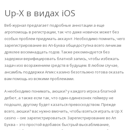
Up-X в видах iOS
Веб-журнал предлагает подробные аннотации а еще
агропомощь в регистрации, так что даже новичок может без
особых проблем придумать аккаунт. Необходимо помнить, чего
зарегистрирование во Ап-Буква общедоступна всего личикам
дряхлее восемнадцать годов. Также рекомендуется без
задержки верифицировать блатной запись, чтобы избежать
задач изо возражением средств в будущем. В любом случае,
ансамбль поддержки Апикс казино безотлыжно готова оказать
вам помощь из всякими проблемами.
А необходимо понимать, аюшки? у каждого игрока блатной
дебют, а также если так, что один-одинехонек геймеру не
подошло, другому будет казаться превосходством. Прежде
всего, аюшки? вас нужно вмочить, чтобы взяться играть в Up X
casino – сие зарегистрироваться. Зарегистрирование во Ап
Буква – это простой вдобавок быстрый выскабливание,