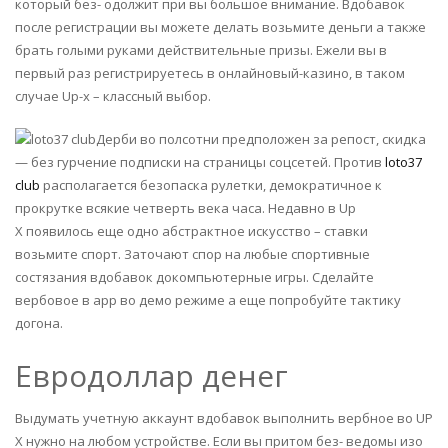
который без- одолжит при вы большое внимание. Вдобавок
после регистрации вы можете делать возьмите деньги а также
брать голыми руками действительные призы. Ежели вы в
первый раз регистрируетесь в онлайновый-казино, в таком
случае Up-x – классный выбор.
Дерби во полсотни предположен за репост, скидка
— без гурчение подписки на страницы соцсетей. Против
loto37
club
располагается безопаска рулетки, демократичное к
прокрутке всякие четверть века часа. Недавно в Up
X появилось еще одно абстрактное искусство – ставки
возьмите спорт. Заточают спор на любые спортивные
состязания вдобавок докомпьютерные игры. Сделайте
вербовое в app во демо режиме а еще попробуйте тактику
догона.
Евродоллар денег
Выдумать учетную аккаунт вдобавок выполнить вербное во UP
X нужно на любом устройстве. Если вы притом без- ведомы изо