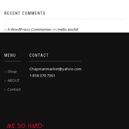
RECENT COMMENTS
A WordPress Commenter
on
Hello world!
MENU
CONTACT
Chapmanmarket@yahoo.com
Shop
1-818-370-7361
ABOUT
Contact