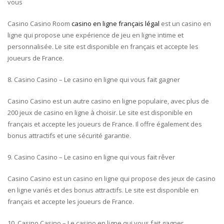
vous
Casino Casino Room
casino en ligne français légal
est un casino en
ligne qui propose une expérience de jeu en ligne intime et
personnalisée. Le site est disponible en français et accepte les
joueurs de France.
8. Casino Casino – Le casino en ligne qui vous fait gagner
Casino Casino est un autre casino en ligne populaire, avec plus de
200 jeux de casino en ligne à choisir. Le site est disponible en
français et accepte les joueurs de France. Il offre également des
bonus attractifs et une sécurité garantie.
9. Casino Casino – Le casino en ligne qui vous fait rêver
Casino Casino est un casino en ligne qui propose des jeux de casino
en ligne variés et des bonus attractifs. Le site est disponible en
français et accepte les joueurs de France.
10. Casino Casino – Le casino en ligne qui vous fait gagner