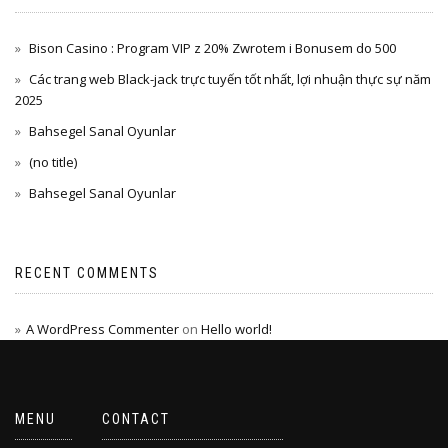
Bison Casino : Program VIP z 20% Zwrotem i Bonusem do 500
Các trang web Black-jack trực tuyến tốt nhất, lợi nhuận thực sự năm
2025
Bahsegel Sanal Oyunlar
(no title)
Bahsegel Sanal Oyunlar
RECENT COMMENTS
A WordPress Commenter
on
Hello world!
MENU
CONTACT