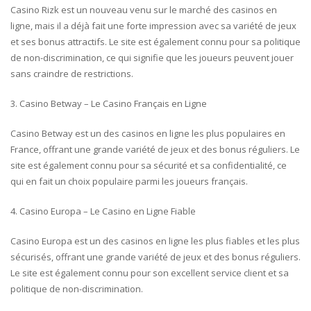
Casino Rizk est un nouveau venu sur le marché des casinos en
ligne, mais il a déjà fait une forte impression avec sa variété de jeux
et ses bonus attractifs. Le site est également connu pour sa politique
de non-discrimination, ce qui signifie que les joueurs peuvent jouer
sans craindre de restrictions.
3. Casino Betway – Le Casino Français en Ligne
Casino Betway est un des casinos en ligne les plus populaires en
France, offrant une grande variété de jeux et des bonus réguliers. Le
site est également connu pour sa sécurité et sa confidentialité, ce
qui en fait un choix populaire parmi les joueurs français.
4. Casino Europa – Le Casino en Ligne Fiable
Casino Europa est un des casinos en ligne les plus fiables et les plus
sécurisés, offrant une grande variété de jeux et des bonus réguliers.
Le site est également connu pour son excellent service client et sa
politique de non-discrimination.