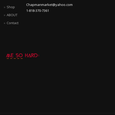
Chapmanmarket@yahoo.com
Shop
1-818-370-7361
ABOUT
Contact