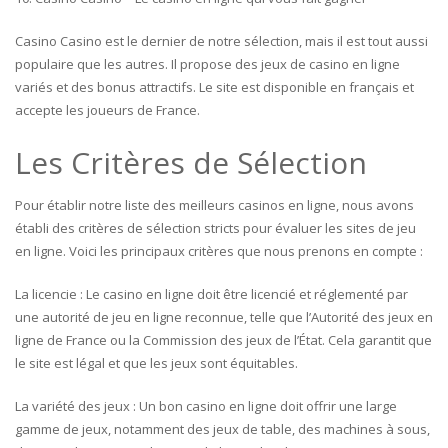
Casino Casino est le dernier de notre sélection, mais il est tout aussi
populaire que les autres. Il propose des jeux de casino en ligne
variés et des bonus attractifs. Le site est disponible en français et
accepte les joueurs de France.
Les Critères de Sélection
Pour établir notre liste des meilleurs casinos en ligne, nous avons
établi des critères de sélection stricts pour évaluer les sites de jeu
en ligne. Voici les principaux critères que nous prenons en compte :
La licencie : Le casino en ligne doit être licencié et réglementé par
une autorité de jeu en ligne reconnue, telle que l’Autorité des jeux en
ligne de France ou la Commission des jeux de l’État. Cela garantit que
le site est légal et que les jeux sont équitables.
La variété des jeux : Un bon casino en ligne doit offrir une large
gamme de jeux, notamment des jeux de table, des machines à sous,