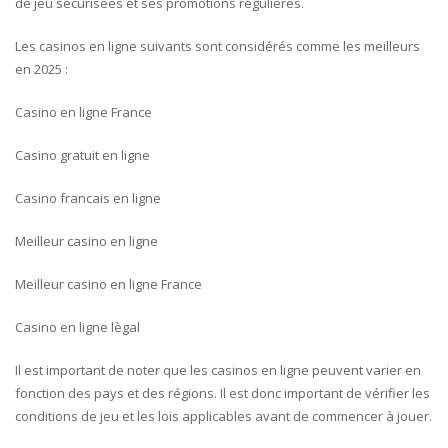
de jeu sécurisées et ses promotions régulières.
Les casinos en ligne suivants sont considérés comme les meilleurs
en 2025 :
Casino en ligne France
Casino gratuit en ligne
Casino francais en ligne
Meilleur casino en ligne
Meilleur casino en ligne France
Casino en ligne lègal
Il est important de noter que les casinos en ligne peuvent varier en
fonction des pays et des régions. Il est donc important de vérifier les
conditions de jeu et les lois applicables avant de commencer à jouer.