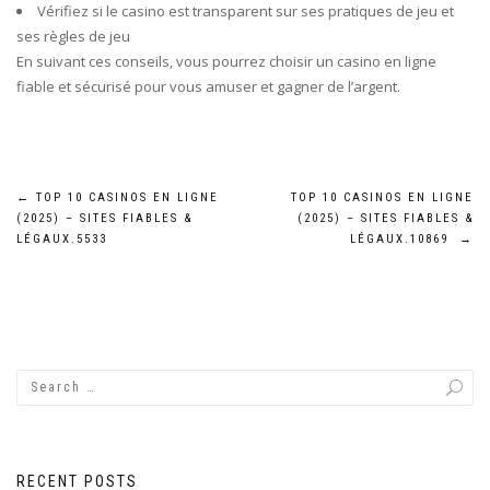
Vérifiez si le casino est transparent sur ses pratiques de jeu et
ses règles de jeu
En suivant ces conseils, vous pourrez choisir un casino en ligne
fiable et sécurisé pour vous amuser et gagner de l’argent.
Post
←
TOP 10 CASINOS EN LIGNE
TOP 10 CASINOS EN LIGNE
(2025) – SITES FIABLES &
(2025) – SITES FIABLES &
navigation
LÉGAUX.5533
LÉGAUX.10869
→
RECENT POSTS