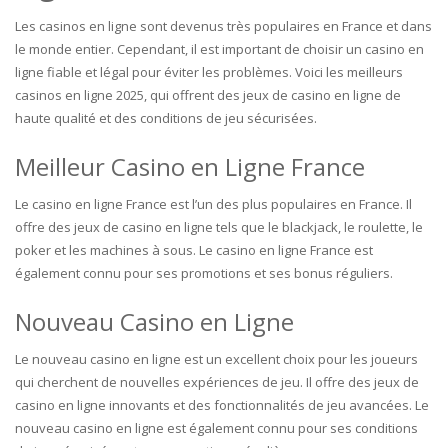
Les casinos en ligne sont devenus très populaires en France et dans
le monde entier. Cependant, il est important de choisir un casino en
ligne fiable et légal pour éviter les problèmes. Voici les meilleurs
casinos en ligne 2025, qui offrent des jeux de casino en ligne de
haute qualité et des conditions de jeu sécurisées.
Meilleur Casino en Ligne France
Le casino en ligne France est l’un des plus populaires en France. Il
offre des jeux de casino en ligne tels que le blackjack, le roulette, le
poker et les machines à sous. Le casino en ligne France est
également connu pour ses promotions et ses bonus réguliers.
Nouveau Casino en Ligne
Le nouveau casino en ligne est un excellent choix pour les joueurs
qui cherchent de nouvelles expériences de jeu. Il offre des jeux de
casino en ligne innovants et des fonctionnalités de jeu avancées. Le
nouveau casino en ligne est également connu pour ses conditions