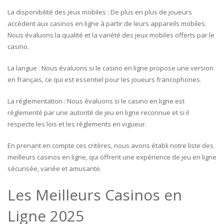
La disponibilité des jeux mobiles : De plus en plus de joueurs
accèdent aux casinos en ligne à partir de leurs appareils mobiles.
Nous évaluons la qualité et la variété des jeux mobiles offerts par le
casino.
La langue : Nous évaluons si le casino en ligne propose une version
en français, ce qui est essentiel pour les joueurs francophones.
La réglementation : Nous évaluons si le casino en ligne est
réglementé par une autorité de jeu en ligne reconnue et si il
respecte les lois et les règlements en vigueur.
En prenant en compte ces critères, nous avons établi notre liste des
meilleurs casinos en ligne, qui offrent une expérience de jeu en ligne
sécurisée, variée et amusante.
Les Meilleurs Casinos en
Ligne 2025