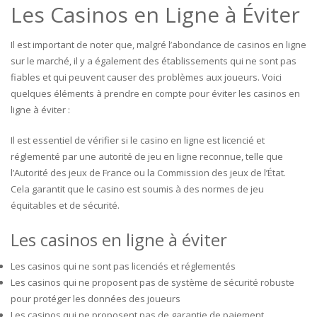
Les Casinos en Ligne à Éviter
Il est important de noter que, malgré l’abondance de casinos en ligne
sur le marché, il y a également des établissements qui ne sont pas
fiables et qui peuvent causer des problèmes aux joueurs. Voici
quelques éléments à prendre en compte pour éviter les casinos en
ligne à éviter :
Il est essentiel de vérifier si le casino en ligne est licencié et
réglementé par une autorité de jeu en ligne reconnue, telle que
l’Autorité des jeux de France ou la Commission des jeux de l’État.
Cela garantit que le casino est soumis à des normes de jeu
équitables et de sécurité.
Les casinos en ligne à éviter
Les casinos qui ne sont pas licenciés et réglementés
Les casinos qui ne proposent pas de système de sécurité robuste
pour protéger les données des joueurs
Les casinos qui ne proposent pas de garantie de paiement