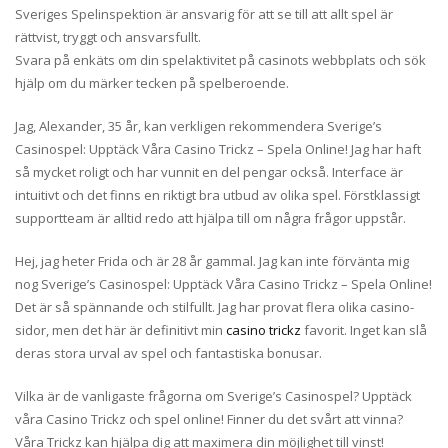
Sveriges Spelinspektion är ansvarig för att se till att allt spel är
rättvist, tryggt och ansvarsfullt.
Svara på enkäts om din spelaktivitet på casinots webbplats och sök
hjälp om du märker tecken på spelberoende.
Jag, Alexander, 35 år, kan verkligen rekommendera Sverige’s
Casinospel: Upptäck Våra Casino Trickz – Spela Online! Jag har haft
så mycket roligt och har vunnit en del pengar också. Interface är
intuitivt och det finns en riktigt bra utbud av olika spel. Förstklassigt
supportteam är alltid redo att hjälpa till om några frågor uppstår.
Hej, jag heter Frida och är 28 år gammal. Jag kan inte förvänta mig
nog Sverige’s Casinospel: Upptäck Våra Casino Trickz – Spela Online!
Det är så spännande och stilfullt. Jag har provat flera olika casino-
sidor, men det här är definitivt min
casino trickz
favorit. Inget kan slå
deras stora urval av spel och fantastiska bonusar.
Vilka är de vanligaste frågorna om Sverige’s Casinospel? Upptäck
våra Casino Trickz och spel online! Finner du det svårt att vinna?
Våra Trickz kan hjälpa dig att maximera din möjlighet till vinst!