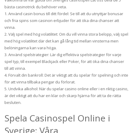
Välkomna till vår guida om Sveriges casinospel! Låt oss dela de 5
bästa casinotrick du behöver veta.
1. Använd casin bonus till ditt fördel: Se till att du utnyttjar bonusar
och fria spins som casinon erbjuder för att öka dina chanser att
vinna.
2. Välj spel med hög volatilitet: Om du vill vinna stora belopp, välj spel
med hög volatilitet där det kan gå lång tid mellan vinsterna men
belöningarna kan vara höga.
3. Använd spelstrategier: Lär dig effektiva spelstrategier för varje
spel typ, till exempel Blackjack eller Poker, för att öka dina chanser
till att vinna.
4. Förvalt din bankroll: Det är viktigt att du spelar för spelning och inte
för att vinna tillbaka pengar du förlorat.
5. Undvika alkohol: När du spelar casino online eller i en riktig casino,
är det viktigt att du har en klar och skarp hjärna för att ta de rätta
besluten.
Spela Casinospel Online i
Sverige: Våra