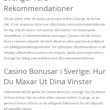
Rekommendationer
Om du söker after att spela casinospel online i Sverige, är du här
rätt. Vi har skapat en lista över våra bästa casinorekommendationer
för dig. Välj ett casino som passar dina behov och börja spela
omedelbart. Vi rekommenderar Leovegas, Casumo och Mr Green.
Dessa casinon erbjuder ett stort utbud av olika spel, bra kundtjänst
och pålitliga betalningsmetoder. För nybörjare rekommenderar vi att
utnyttja välkomstbonusarna som erbjuds. Spela casinospel online i
Sverige har aldrig varit enklare med våra rekommendationer.
Casino Bonusar i Sverige: Hur
Du Maxar Ut Dina Vinster
Välkommen till vår guida om Casino Bonusar i Sverige: Hur Du Maxar
Ut Dina Vinster.När du söker efter casinon online i Sverige, är en
generös bonus ofta en av de viktigaste faktorerna för att välja just
ett specifikt casino.