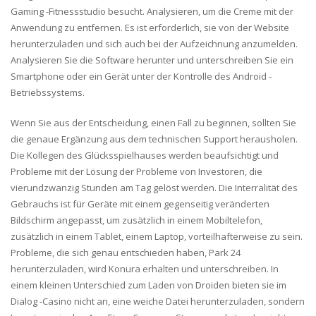
Gaming -Fitnessstudio besucht. Analysieren, um die Creme mit der
Anwendung zu entfernen. Es ist erforderlich, sie von der Website
herunterzuladen und sich auch bei der Aufzeichnung anzumelden.
Analysieren Sie die Software herunter und unterschreiben Sie ein
Smartphone oder ein Gerät unter der Kontrolle des Android -
Betriebssystems.
Wenn Sie aus der Entscheidung, einen Fall zu beginnen, sollten Sie
die genaue Ergänzung aus dem technischen Support herausholen.
Die Kollegen des Glücksspielhauses werden beaufsichtigt und
Probleme mit der Lösung der Probleme von Investoren, die
vierundzwanzig Stunden am Tag gelöst werden. Die Interralität des
Gebrauchs ist für Geräte mit einem gegenseitig veränderten
Bildschirm angepasst, um zusätzlich in einem Mobiltelefon,
zusätzlich in einem Tablet, einem Laptop, vorteilhafterweise zu sein.
Probleme, die sich genau entschieden haben, Park 24
herunterzuladen, wird Konura erhalten und unterschreiben. In
einem kleinen Unterschied zum Laden von Droiden bieten sie im
Dialog -Casino nicht an, eine weiche Datei herunterzuladen, sondern