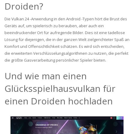
Droiden?
Die Vulkan 24 -Anwendung in den Android -Typen hört die Brust des
Geräts auf, um spielerisch zu berauben, aber auch ein
beeindruckender Ort für aufregende Bilder. Dies ist eine tadellose
Lösung für diejenigen, die in der ganzen Welt zielgerichteter Spaß an
Komfort und Offensichtlichkeit schätzen. Es wird sich entscheiden,
die erweiterten Verschlüsselungsalgorithmen zu nutzen, die perfekt
die größte Gasverarbeitung persönlicher Spieler bieten.
Und wie man einen
Glücksspielhausvulkan für
einen Droiden hochladen