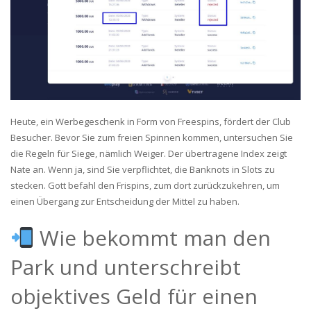
Heute, ein Werbegeschenk in Form von Freespins, fördert der Club
Besucher. Bevor Sie zum freien Spinnen kommen, untersuchen Sie
die Regeln für Siege, nämlich Weiger. Der übertragene Index zeigt
Nate an.
Wenn ja, sind Sie verpflichtet, die Banknots in Slots zu
stecken. Gott befahl den Frispins, zum dort zurückzukehren, um
einen Übergang zur Entscheidung der Mittel zu haben.
Wie bekommt man den
Park und unterschreibt
objektives Geld für einen