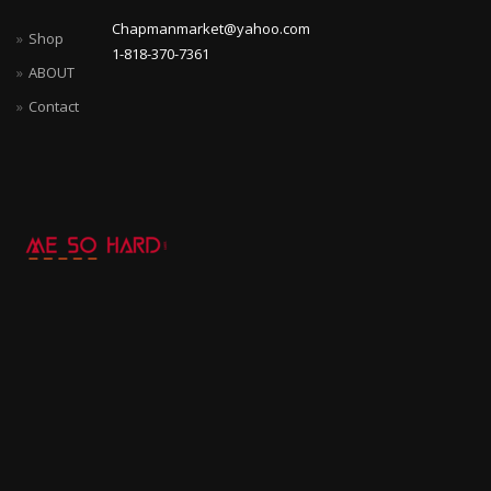
Chapmanmarket@yahoo.com
Shop
1-818-370-7361
ABOUT
Contact